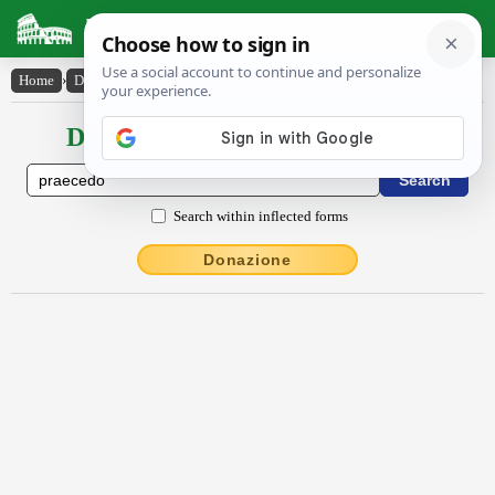
Latin Dictionary
Home
›
Declensions / Conjugations
›
praecēdo
Declensions / Conjugations latin
Search within inflected forms
Donazione