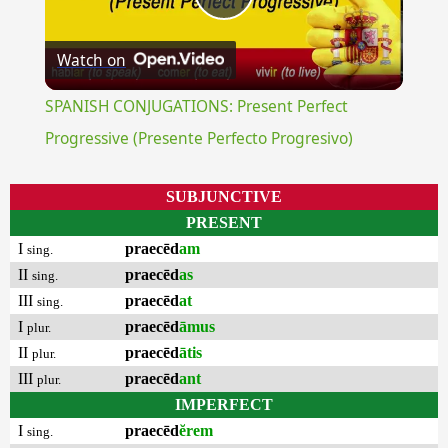
Play
Watch on
Video
SPANISH CONJUGATIONS: Present Perfect
Progressive (Presente Perfecto Progresivo)
SUBJUNCTIVE
PRESENT
I
praecēd
am
sing.
II
praecēd
as
sing.
III
praecēd
at
sing.
I
praecēd
āmus
plur.
II
praecēd
ātis
plur.
III
praecēd
ant
plur.
IMPERFECT
I
praecēd
ĕrem
sing.