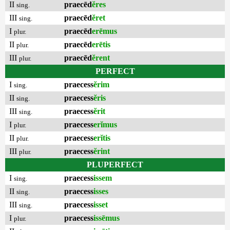
II
praecēd
ĕres
sing.
III
praecēd
ĕret
sing.
I
praecēd
erēmus
plur.
II
praecēd
erētis
plur.
III
praecēd
ĕrent
plur.
PERFECT
I
praecess
ĕrim
sing.
II
praecess
ĕris
sing.
III
praecess
ĕrit
sing.
I
praecess
erĭmus
plur.
II
praecess
erĭtis
plur.
III
praecess
ĕrint
plur.
PLUPERFECT
I
praecess
issem
sing.
II
praecess
isses
sing.
III
praecess
isset
sing.
I
praecess
issēmus
plur.