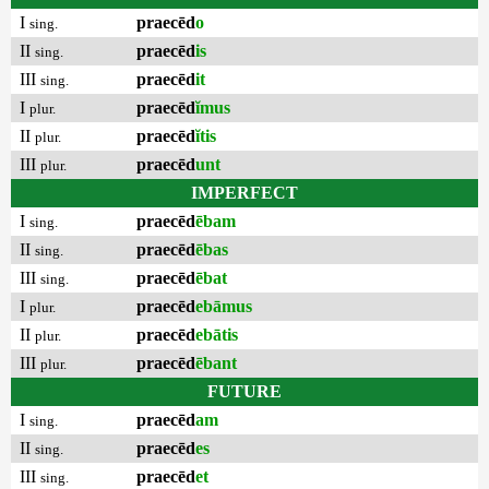
I
praecēd
o
sing.
II
praecēd
is
sing.
III
praecēd
it
sing.
I
praecēd
ĭmus
plur.
II
praecēd
ĭtis
plur.
III
praecēd
unt
plur.
IMPERFECT
I
praecēd
ēbam
sing.
II
praecēd
ēbas
sing.
III
praecēd
ēbat
sing.
I
praecēd
ebāmus
plur.
II
praecēd
ebātis
plur.
III
praecēd
ēbant
plur.
FUTURE
I
praecēd
am
sing.
II
praecēd
es
sing.
III
praecēd
et
sing.