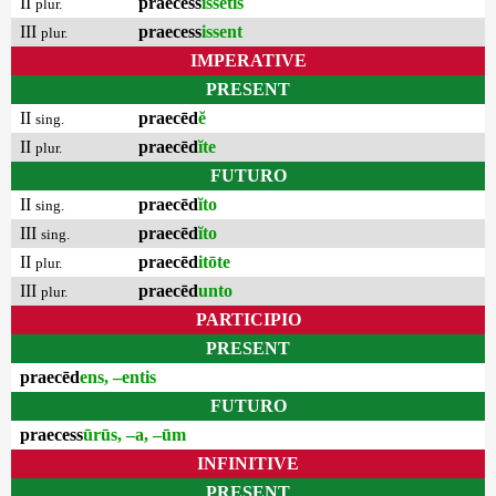
II
praecess
issētis
plur.
III
praecess
issent
plur.
IMPERATIVE
PRESENT
II
praecēd
ĕ
sing.
II
praecēd
ĭte
plur.
FUTURO
II
praecēd
ĭto
sing.
III
praecēd
ĭto
sing.
II
praecēd
itōte
plur.
III
praecēd
unto
plur.
PARTICIPIO
PRESENT
praecēd
ens, –entis
FUTURO
praecess
ūrūs, –a, –ūm
INFINITIVE
PRESENT