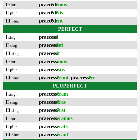
I
praecēd
ēmus
plur.
II
praecēd
ētis
plur.
III
praecēd
ent
plur.
PERFECT
I
praecess
i
sing.
II
praecess
isti
sing.
III
praecess
it
sing.
I
praecess
ĭmus
plur.
II
praecess
istis
plur.
III
praecess
ērunt
,
praecess
ēre
plur.
PLUPERFECT
I
praecess
ĕram
sing.
II
praecess
ĕras
sing.
III
praecess
ĕrat
sing.
I
praecess
erāmus
plur.
II
praecess
erātis
plur.
III
praecess
ĕrant
plur.