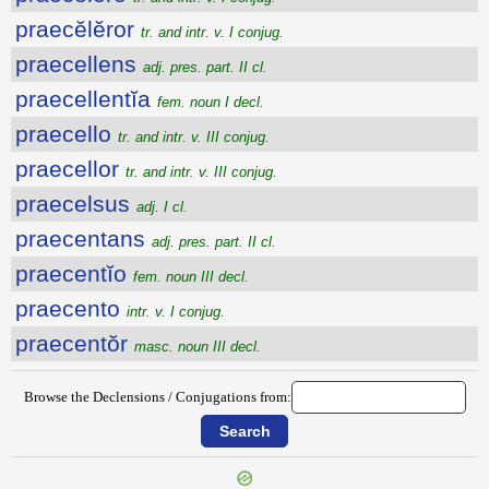
praecĕlĕror
tr. and intr. v. I conjug.
praecellens
adj. pres. part. II cl.
praecellentĭa
fem. noun I decl.
praecello
tr. and intr. v. III conjug.
praecellor
tr. and intr. v. III conjug.
praecelsus
adj. I cl.
praecentans
adj. pres. part. II cl.
praecentĭo
fem. noun III decl.
praecento
intr. v. I conjug.
praecentŏr
masc. noun III decl.
Browse the Declensions / Conjugations from: