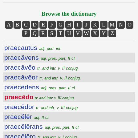
Browse the dictionary
A
B
C
D
E
F
G
H
I
J
K
L
M
N
O
P
Q
R
S
T
U
V
W
X
Y
Z
praecautus
adj. perf. inf.
praecăvens
adj. pres. part. II cl.
praecăvĕo
tr. and intr. v. II conjug.
praecăvĕor
tr. and intr. v. II conjug.
praecēdens
adj. pres. part. II cl.
praecēdo
tr. and intr. v. III conjug.
praecēdor
tr. and intr. v. III conjug.
praecĕlĕr
adj. II cl.
praecĕlĕrans
adj. pres. part. II cl.
praecĕlĕro
tr. and intr. v. I conjug.