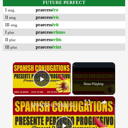
FUTURE PERFECT
I
praecess
ĕro
sing.
II
praecess
ĕris
sing.
III
praecess
ĕrit
sing.
I
praecess
erĭmus
plur.
II
praecess
erĭtis
plur.
III
praecess
ĕrint
plur.
×
Now Playing
Play Video
×
SPANISH CONJUGATIONS: Present Perfect Progressive (Presente Perfecto Progresivo)