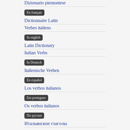
Dizionario piemontese
En français
Dictionnaire Latin
Verbes italiens
In english
Latin Dictionary
Italian Verbs
In Deutsch
Italienische Verben
En español
Los verbos italianos
Em portugues
Os verbos italianos
По русски
Итальянские глаголы