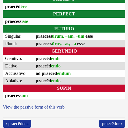
praecēd
ĕre
PERFECT
praecess
isse
FUTURO
Singular:
praecess
ūrūm, –am, –ūm
esse
Plural:
praecess
ūros, –as, –a
esse
GERUNDIO
Genitivo:
praecēd
endi
Dativo:
praecēd
endo
Accusativo:
ad praecēd
endum
Ablativo:
praecēd
endo
SUPIN
praecess
um
View the passive form of this verb
‹ praecēdens
praecēdor ›