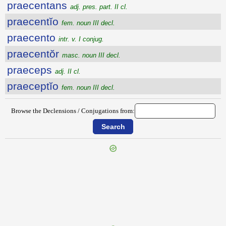
praecentans
adj. pres. part. II cl.
praecentĭo
fem. noun III decl.
praecento
intr. v. I conjug.
praecentŏr
masc. noun III decl.
praeceps
adj. II cl.
praeceptĭo
fem. noun III decl.
Browse the Declensions / Conjugations from:
{{ID:PRAECELER100}}
---CACHE---