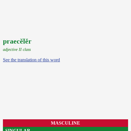
praecĕlĕr
adjective II class
See the translation of this word
MASCULINE
SINGULAR