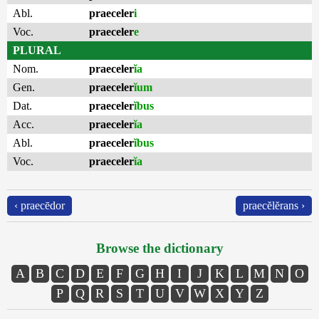
Abl.
praeceler
i
Voc.
praeceler
e
PLURAL
Nom.
praeceler
ĭa
Gen.
praeceler
ĭum
Dat.
praeceler
ĭbus
Acc.
praeceler
ĭa
Abl.
praeceler
ĭbus
Voc.
praeceler
ĭa
‹ praecēdor
praecĕlĕrans ›
Browse the dictionary
A
B
C
D
E
F
G
H
I
J
K
L
M
N
O
P
Q
R
S
T
U
V
W
X
Y
Z