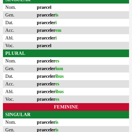
Nom.
praecel
Gen.
praeceler
is
Dat.
praeceler
i
Acc.
praeceler
em
Abl.
praeceler
i
Voc.
praecel
PLURAL
Nom.
praeceler
es
Gen.
praeceler
ĭum
Dat.
praeceler
ĭbus
Acc.
praeceler
es
Abl.
praeceler
ĭbus
Voc.
praeceler
es
FEMININE
SINGULAR
Nom.
praeceler
is
Gen.
praeceler
is