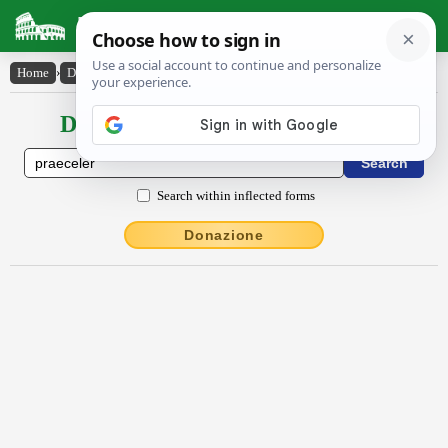
Latin Dictionary
Home
›
Declensions / Conjugations
›
praecĕlĕr
Declensions / Conjugations latin
Search within inflected forms
Donazione