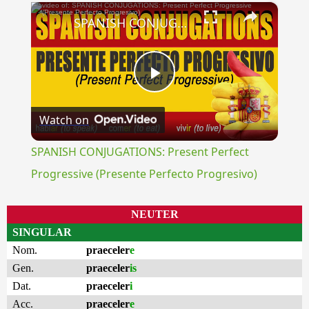
×
SPANISH CONJUGATIONS: Present Perfect Progressive (Presente Perfecto Progresivo)
Play
Watch on
Video
SPANISH CONJUGATIONS: Present Perfect
Progressive (Presente Perfecto Progresivo)
NEUTER
SINGULAR
Nom.
praeceler
e
Gen.
praeceler
is
Dat.
praeceler
i
Acc.
praeceler
e