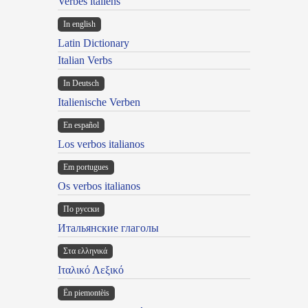
Verbes italiens
In english
Latin Dictionary
Italian Verbs
In Deutsch
Italienische Verben
En español
Los verbos italianos
Em portugues
Os verbos italianos
По русски
Итальянские глаголы
Στα ελληνικά
Ιταλικό Λεξικό
Ën piemontèis