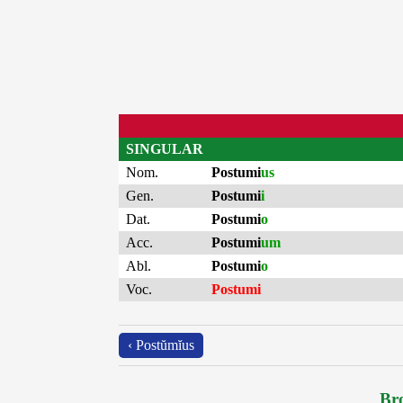
SINGULAR
Nom.
Postumi
us
Gen.
Postumi
i
Dat.
Postumi
o
Acc.
Postumi
um
Abl.
Postumi
o
Voc.
Postumi
‹ Postŭmĭus
Bro