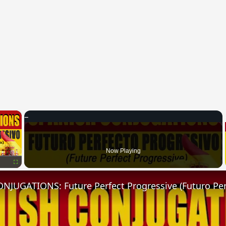
×
Now Playing
Fullscreen