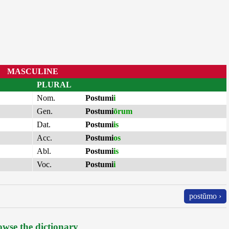
MASCULINE
PLURAL
Nom.
Postumi
i
Gen.
Postumi
ōrum
Dat.
Postumi
is
Acc.
Postumi
os
Abl.
Postumi
is
Voc.
Postumi
i
postŭmo ›
wse the dictionary