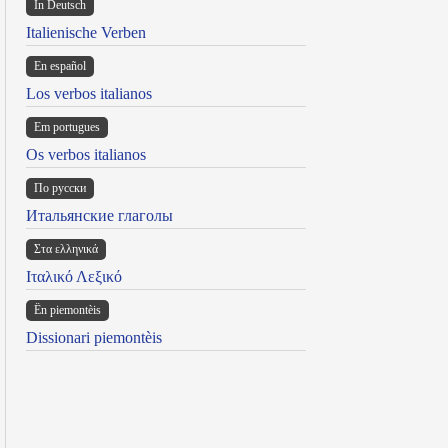
In Deutsch
Italienische Verben
En español
Los verbos italianos
Em portugues
Os verbos italianos
По русски
Итальянские глаголы
Στα ελληνικά
Ιταλικό Λεξικό
Ën piemontèis
Dissionari piemontèis