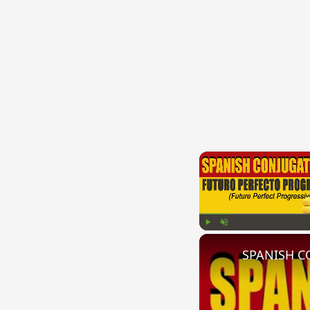
Play
Unmute