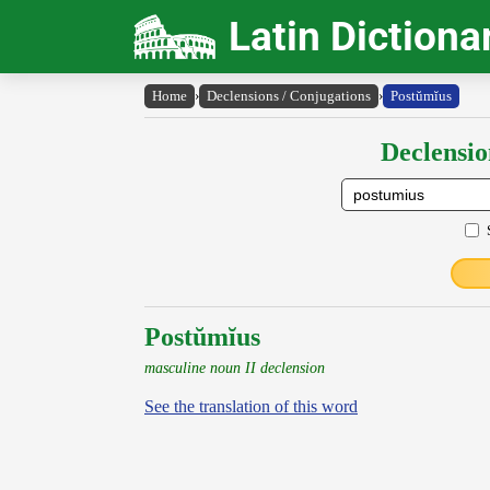
Latin Dictiona
Home
›
Declensions / Conjugations
›
Postŭmĭus
Declensio
Postŭmĭus
masculine noun II declension
See the translation of this word