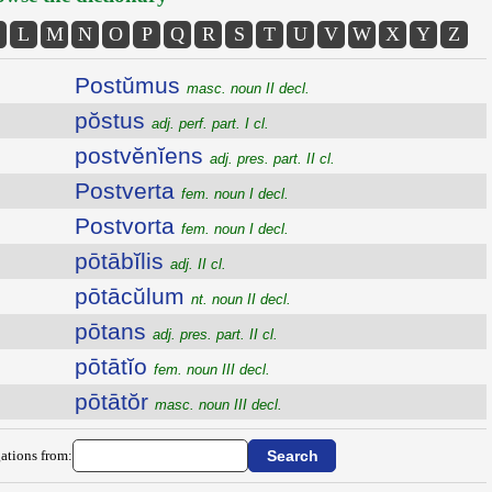
L
M
N
O
P
Q
R
S
T
U
V
W
X
Y
Z
Postŭmus
masc. noun II decl.
pŏstus
adj. perf. part. I cl.
postvĕnĭens
adj. pres. part. II cl.
Postverta
fem. noun I decl.
Postvorta
fem. noun I decl.
pōtābĭlis
adj. II cl.
pōtācŭlum
nt. noun II decl.
pōtans
adj. pres. part. II cl.
pōtātĭo
fem. noun III decl.
pōtātŏr
masc. noun III decl.
ations from: