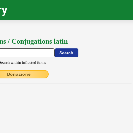
ry
ns / Conjugations latin
Search within inflected forms
Donazione