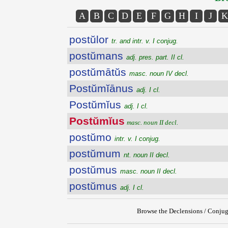
A
B
C
D
E
F
G
H
I
J
K
postŭlor
tr. and intr. v. I conjug.
postŭmans
adj. pres. part. II cl.
postŭmātŭs
masc. noun IV decl.
Postŭmĭānus
adj. I cl.
Postŭmĭus
adj. I cl.
Postŭmĭus
masc. noun II decl.
postŭmo
intr. v. I conjug.
postŭmum
nt. noun II decl.
postŭmus
masc. noun II decl.
postŭmus
adj. I cl.
Browse the Declensions / Conjug