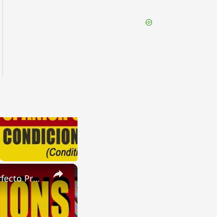
×
SPANISH CONJUGATIONS: Future Perfect Progressive (Futuro Perfecto Progresivo)