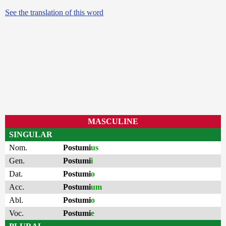
See the translation of this word
MASCULINE
SINGULAR
Nom.
Postumi
us
Gen.
Postumi
i
Dat.
Postumi
o
Acc.
Postumi
um
Abl.
Postumi
o
Voc.
Postumi
e