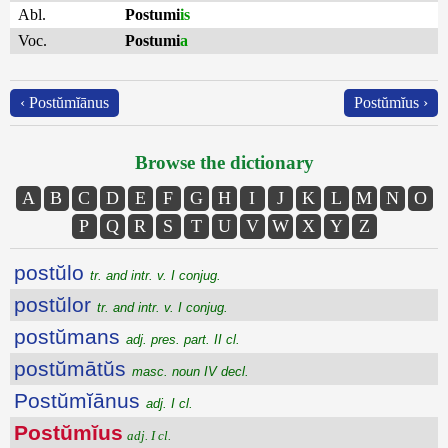
Abl.
Postumi
is
Voc.
Postumi
a
‹ Postŭmĭānus
Postŭmĭus ›
Browse the dictionary
A
B
C
D
E
F
G
H
I
J
K
L
M
N
O
P
Q
R
S
T
U
V
W
X
Y
Z
postŭlo
tr. and intr. v. I conjug.
postŭlor
tr. and intr. v. I conjug.
postŭmans
adj. pres. part. II cl.
postŭmātŭs
masc. noun IV decl.
Postŭmĭānus
adj. I cl.
Postŭmĭus
adj. I cl.