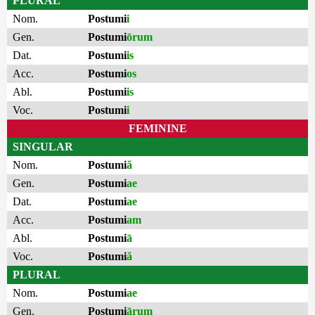
PLURAL
Nom.
Postumi
i
Gen.
Postumi
ōrum
Dat.
Postumi
is
Acc.
Postumi
os
Abl.
Postumi
is
Voc.
Postumi
i
FEMININE
SINGULAR
Nom.
Postumi
ă
Gen.
Postumi
ae
Dat.
Postumi
ae
Acc.
Postumi
am
Abl.
Postumi
ā
Voc.
Postumi
ă
PLURAL
Nom.
Postumi
ae
Gen.
Postumi
ārum