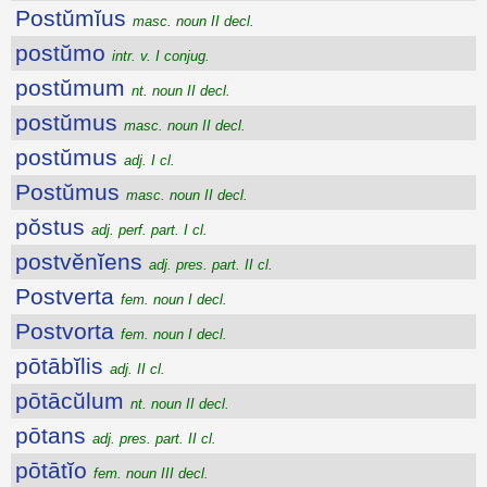
Postŭmĭus
masc. noun II decl.
postŭmo
intr. v. I conjug.
postŭmum
nt. noun II decl.
postŭmus
masc. noun II decl.
postŭmus
adj. I cl.
Postŭmus
masc. noun II decl.
pŏstus
adj. perf. part. I cl.
postvĕnĭens
adj. pres. part. II cl.
Postverta
fem. noun I decl.
Postvorta
fem. noun I decl.
pōtābĭlis
adj. II cl.
pōtācŭlum
nt. noun II decl.
pōtans
adj. pres. part. II cl.
pōtātĭo
fem. noun III decl.