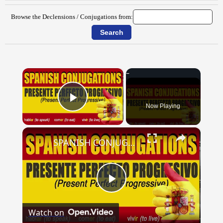
Browse the Declensions / Conjugations from:
×
Now Playing
Play Video
×
SPANISH CONJUGATIONS: Present Perfect Progressive (Presente Perfecto Progresivo)
Play
Watch on
Video