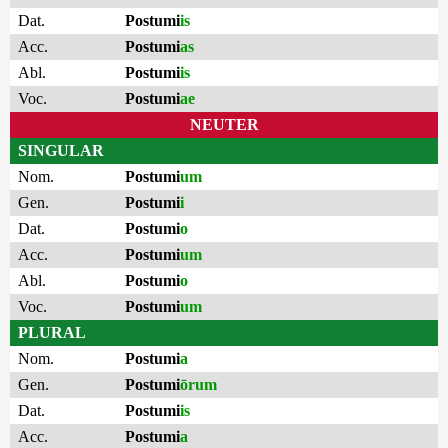
Dat.
Postumi
is
Acc.
Postumi
as
Abl.
Postumi
is
Voc.
Postumi
ae
NEUTER
SINGULAR
Nom.
Postumi
um
Gen.
Postumi
i
Dat.
Postumi
o
Acc.
Postumi
um
Abl.
Postumi
o
Voc.
Postumi
um
PLURAL
Nom.
Postumi
a
Gen.
Postumi
ōrum
Dat.
Postumi
is
Acc.
Postumi
a