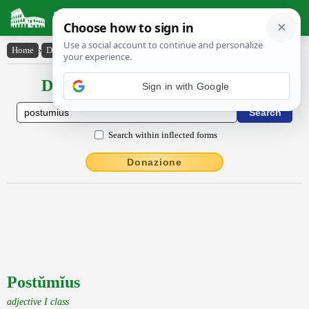
Latin Dictionary
Home
›
Declensions / Conjugations
›
Postŭmĭus
Declensions / Conjugations latin
Sign in with Google
Search within inflected forms
Donazione
Postŭmĭus
adjective I class