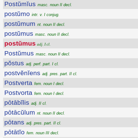
Postŭmĭus
masc. noun II decl.
postŭmo
intr. v. I conjug.
postŭmum
nt. noun II decl.
postŭmus
masc. noun II decl.
postŭmus
adj. I cl.
Postŭmus
masc. noun II decl.
pŏstus
adj. perf. part. I cl.
postvĕnĭens
adj. pres. part. II cl.
Postverta
fem. noun I decl.
Postvorta
fem. noun I decl.
pōtābĭlis
adj. II cl.
pōtācŭlum
nt. noun II decl.
pōtans
adj. pres. part. II cl.
pōtātĭo
fem. noun III decl.