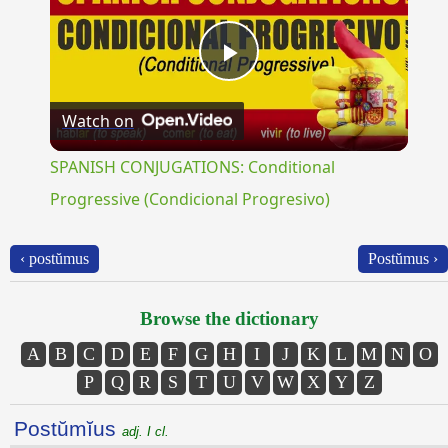
Play
Watch on
Video
SPANISH CONJUGATIONS: Conditional
Progressive (Condicional Progresivo)
‹ postŭmus
Postŭmus ›
Browse the dictionary
A
B
C
D
E
F
G
H
I
J
K
L
M
N
O
P
Q
R
S
T
U
V
W
X
Y
Z
Postŭmĭus
adj. I cl.