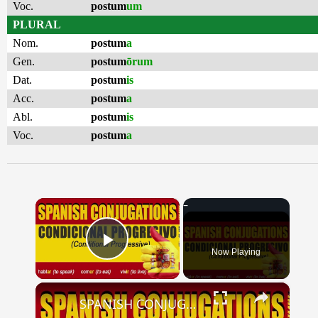
Voc.
postum
um
PLURAL
Nom.
postum
a
Gen.
postum
ōrum
Dat.
postum
is
Acc.
postum
a
Abl.
postum
is
Voc.
postum
a
×
Now Playing
Play Video
×
SPANISH CONJUGATIONS: Conditional Progressive (Condicional Progresivo)