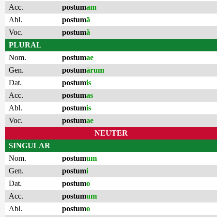
Acc.
postum
am
Abl.
postum
ā
Voc.
postum
ă
PLURAL
Nom.
postum
ae
Gen.
postum
ārum
Dat.
postum
is
Acc.
postum
as
Abl.
postum
is
Voc.
postum
ae
NEUTER
SINGULAR
Nom.
postum
um
Gen.
postum
i
Dat.
postum
o
Acc.
postum
um
Abl.
postum
o