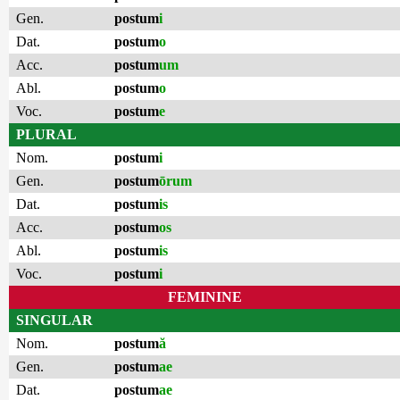
Gen.
postum
i
Dat.
postum
o
Acc.
postum
um
Abl.
postum
o
Voc.
postum
e
PLURAL
Nom.
postum
i
Gen.
postum
ōrum
Dat.
postum
is
Acc.
postum
os
Abl.
postum
is
Voc.
postum
i
FEMININE
SINGULAR
Nom.
postum
ă
Gen.
postum
ae
Dat.
postum
ae