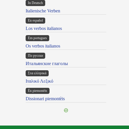
In Deutsch
Italienische Verben
En español
Los verbos italianos
Em portugues
Os verbos italianos
По русски
Итальянские глаголы
Στα ελληνικά
Ιταλικό Λεξικό
Ën piemontèis
Dissionari piemontèis