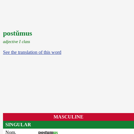
postŭmus
adjective I class
See the translation of this word
MASCULINE
SINGULAR
Nom.
postum
us