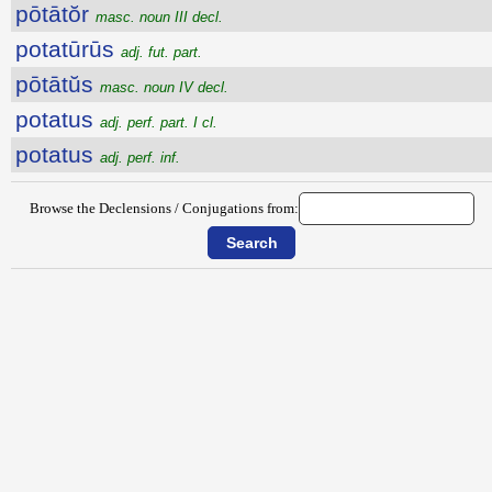
pōtātŏr
masc. noun III decl.
potatūrūs
adj. fut. part.
pōtātŭs
masc. noun IV decl.
potatus
adj. perf. part. I cl.
potatus
adj. perf. inf.
Browse the Declensions / Conjugations from: