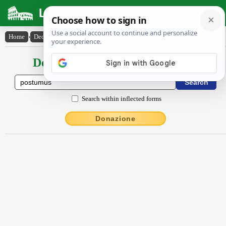
Latin Dictionary
Home
›
Declensions / Conjugations
›
postŭmus
Declensions / Conjugations latin
Search within inflected forms
Donazione