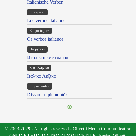
Italienische Verben
En español
Los verbos italianos
Em portugues
Os verbos italianos
По русски
Итальянские глаголы
Στα ελληνικά
Ιταλικό Λεξικό
Ën piemontèis
Dissionari piemontèis
© 2003-2029 - All rights reserved - Olivetti Media Communication
ONLINE LATIN DICTIONARY OLIVETTI by Enrico Olivetti