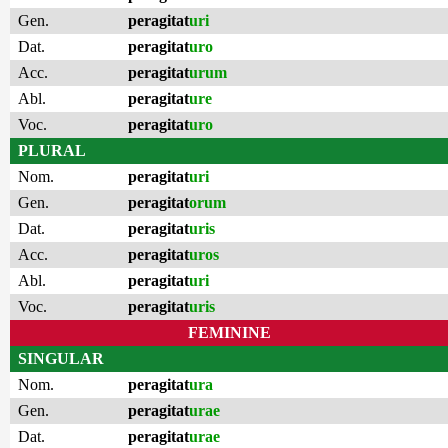
Gen.
peragitat
uri
Dat.
peragitat
uro
Acc.
peragitat
urum
Abl.
peragitat
ure
Voc.
peragitat
uro
PLURAL
Nom.
peragitat
uri
Gen.
peragitat
orum
Dat.
peragitat
uris
Acc.
peragitat
uros
Abl.
peragitat
uri
Voc.
peragitat
uris
FEMININE
SINGULAR
Nom.
peragitat
ura
Gen.
peragitat
urae
Dat.
peragitat
urae