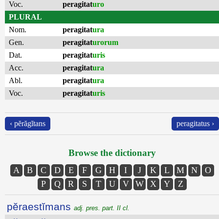
Voc.
peragitat
uro
PLURAL
Nom.
peragitat
ura
Gen.
peragitat
urorum
Dat.
peragitat
uris
Acc.
peragitat
ura
Abl.
peragitat
ura
Voc.
peragitat
uris
‹ pĕrăgĭtans
peragitatus ›
Browse the dictionary
A
B
C
D
E
F
G
H
I
J
K
L
M
N
O
P
Q
R
S
T
U
V
W
X
Y
Z
pĕraestĭmans
adj. pres. part. II cl.