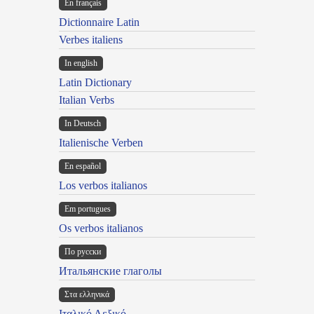
En français
Dictionnaire Latin
Verbes italiens
In english
Latin Dictionary
Italian Verbs
In Deutsch
Italienische Verben
En español
Los verbos italianos
Em portugues
Os verbos italianos
По русски
Итальянские глаголы
Στα ελληνικά
Ιταλικό Λεξικό