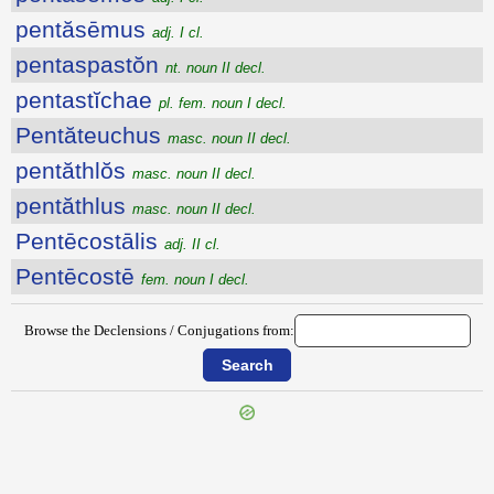
pentăsēmus
adj. I cl.
pentaspastŏn
nt. noun II decl.
pentastĭchae
pl. fem. noun I decl.
Pentăteuchus
masc. noun II decl.
pentăthlŏs
masc. noun II decl.
pentăthlus
masc. noun II decl.
Pentēcostālis
adj. II cl.
Pentēcostē
fem. noun I decl.
Browse the Declensions / Conjugations from: