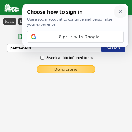
Latin Dictionary
Home
›
Declensions / Conjugations
›
pentăĕtēris
Declensions / Conjugations latin
Search within inflected forms
Donazione