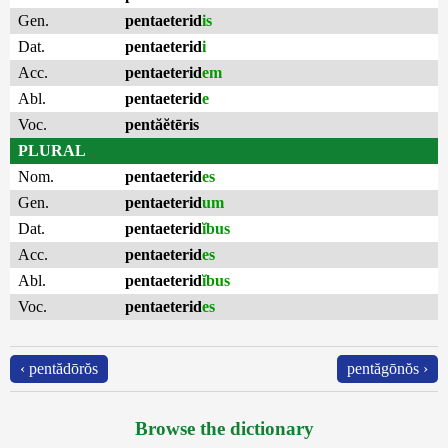
Gen.
pentaeterid
is
Dat.
pentaeterid
i
Acc.
pentaeterid
em
Abl.
pentaeterid
e
Voc.
pentăĕtēris
PLURAL
Nom.
pentaeterid
es
Gen.
pentaeterid
um
Dat.
pentaeterid
ĭbus
Acc.
pentaeterid
es
Abl.
pentaeterid
ĭbus
Voc.
pentaeterid
es
‹ pentădōrŏs
pentăgōnŏs ›
Browse the dictionary