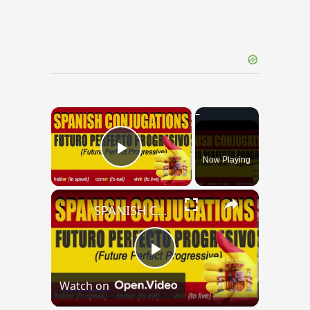
×
Now Playing
Play Video
×
SPANISH CONJUGATIONS: Future Perfect Progressive (Futuro Perfecto Progresivo)
Play
Watch on
Video