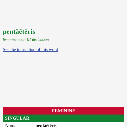
pentăĕtēris
feminine noun III declension
See the translation of this word
FEMININE
SINGULAR
Nom.
pentăĕtēris