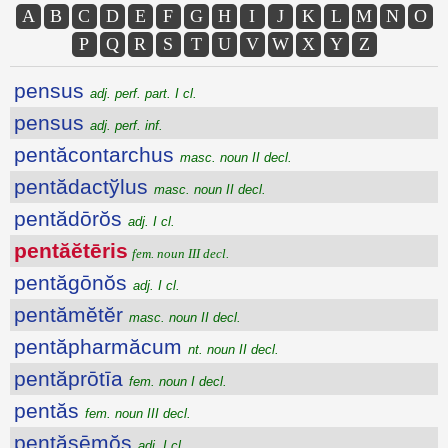
A
B
C
D
E
F
G
H
I
J
K
L
M
N
O
P
Q
R
S
T
U
V
W
X
Y
Z
pensus
adj. perf. part. I cl.
pensus
adj. perf. inf.
pentăcontarchus
masc. noun II decl.
pentădactўlus
masc. noun II decl.
pentădōrŏs
adj. I cl.
pentăĕtēris
fem. noun III decl.
pentăgōnŏs
adj. I cl.
pentămĕtĕr
masc. noun II decl.
pentăpharmăcum
nt. noun II decl.
pentăprōtīa
fem. noun I decl.
pentăs
fem. noun III decl.
pentăsēmŏs
adj. I cl.