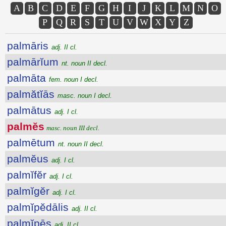
A
B
C
D
E
F
G
H
I
J
K
L
M
N
O
P
Q
R
S
T
U
V
W
X
Y
Z
palmāris
adj. II cl.
palmārĭum
nt. noun II decl.
palmāta
fem. noun I decl.
palmătĭās
masc. noun I decl.
palmātus
adj. I cl.
palmĕs
masc. noun III decl.
palmētum
nt. noun II decl.
palmĕus
adj. I cl.
palmĭfĕr
adj. I cl.
palmĭgĕr
adj. I cl.
palmĭpĕdālis
adj. II cl.
palmĭpēs
adj. II cl.