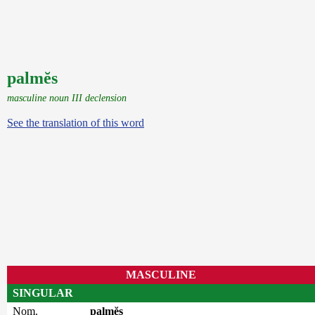
palmĕs
masculine noun III declension
See the translation of this word
MASCULINE
SINGULAR
Nom.
palmĕs