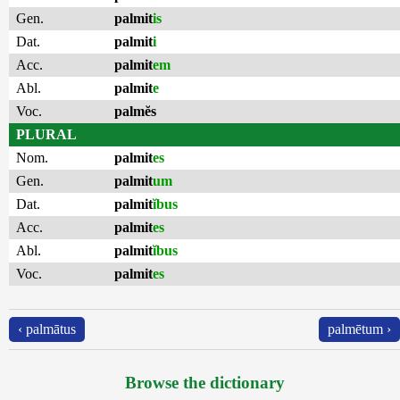
Gen.
palmit
is
Dat.
palmit
i
Acc.
palmit
em
Abl.
palmit
e
Voc.
palmĕs
PLURAL
Nom.
palmit
es
Gen.
palmit
um
Dat.
palmit
ĭbus
Acc.
palmit
es
Abl.
palmit
ĭbus
Voc.
palmit
es
‹ palmātus
palmētum ›
Browse the dictionary