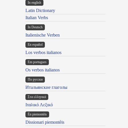
In english
Latin Dictionary
Italian Verbs
In Deutsch
Italienische Verben
En español
Los verbos italianos
Em portugues
Os verbos italianos
По русски
Итальянские глаголы
Στα ελληνικά
Ιταλικό Λεξικό
Ën piemontèis
Dissionari piemontèis