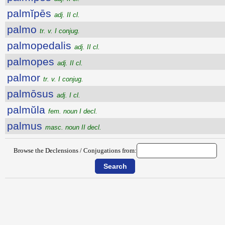
palmĭpēs
adj. II cl.
palmo
tr. v. I conjug.
palmopedalis
adj. II cl.
palmopes
adj. II cl.
palmor
tr. v. I conjug.
palmōsus
adj. I cl.
palmŭla
fem. noun I decl.
palmus
masc. noun II decl.
Browse the Declensions / Conjugations from: