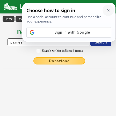
Latin Dictionary
Home
›
Declensions / Conjugations
›
palmĕs
Declensions / Conjugations latin
Search within inflected forms
Donazione