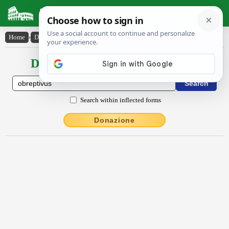
Latin Dictionary
Home
›
Declensions / Conjugations
›
obreptīvus
Declensions / Conjugations latin
Search within inflected forms
Donazione