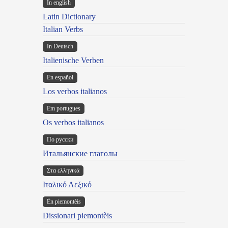
In english
Latin Dictionary
Italian Verbs
In Deutsch
Italienische Verben
En español
Los verbos italianos
Em portugues
Os verbos italianos
По русски
Итальянские глаголы
Στα ελληνικά
Ιταλικό Λεξικό
Ën piemontèis
Dissionari piemontèis