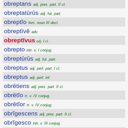
obreptans
adj. pres. part. II cl.
obreptatūrūs
adj. fut. part.
obreptĭo
fem. noun III decl.
obreptīvē
adv.
obreptīvus
adj. I cl.
obrepto
intr. v. I conjug.
obreptūrūs
adj. fut. part.
obreptus
adj. perf. part. I cl.
obreptus
adj. perf. inf.
obrētiens
adj. pres. part. II cl.
obrētĭo
tr. v. IV conjug.
obrētĭor
tr. v. IV conjug.
obrĭgescens
adj. pres. part. II cl.
obrĭgesco
intr. v. III conjug.