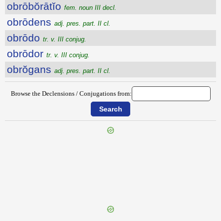
obrōbŏrātĭo
fem. noun III decl.
obrōdens
adj. pres. part. II cl.
obrōdo
tr. v. III conjug.
obrōdor
tr. v. III conjug.
obrŏgans
adj. pres. part. II cl.
Browse the Declensions / Conjugations from:
{{ID:OBREPTIVUS100}}
---CACHE---