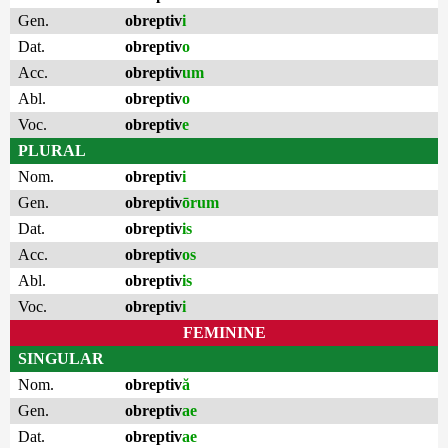
Gen.
obreptiv
i
Dat.
obreptiv
o
Acc.
obreptiv
um
Abl.
obreptiv
o
Voc.
obreptiv
e
PLURAL
Nom.
obreptiv
i
Gen.
obreptiv
ōrum
Dat.
obreptiv
is
Acc.
obreptiv
os
Abl.
obreptiv
is
Voc.
obreptiv
i
FEMININE
SINGULAR
Nom.
obreptiv
ă
Gen.
obreptiv
ae
Dat.
obreptiv
ae