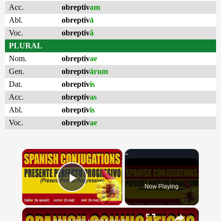
Acc.
obreptiv
am
Abl.
obreptiv
ā
Voc.
obreptiv
ă
PLURAL
Nom.
obreptiv
ae
Gen.
obreptiv
ārum
Dat.
obreptiv
is
Acc.
obreptiv
as
Abl.
obreptiv
is
Voc.
obreptiv
ae
×
Now Playing
Play Video
×