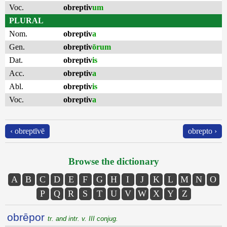
Voc.
obreptiv
um
PLURAL
Nom.
obreptiv
a
Gen.
obreptiv
ōrum
Dat.
obreptiv
is
Acc.
obreptiv
a
Abl.
obreptiv
is
Voc.
obreptiv
a
‹ obreptīvē
obrepto ›
Browse the dictionary
A
B
C
D
E
F
G
H
I
J
K
L
M
N
O
P
Q
R
S
T
U
V
W
X
Y
Z
obrēpor
tr. and intr. v. III conjug.