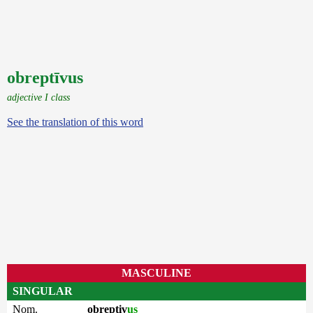
obreptīvus
adjective I class
See the translation of this word
MASCULINE
SINGULAR
Nom.
obreptiv
us