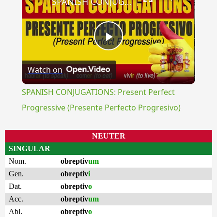
SPANISH CONJUGATIONS: Present Perfect Progressive (Presente Perfecto Progresivo)
Play
Watch on
Video
SPANISH CONJUGATIONS: Present Perfect
Progressive (Presente Perfecto Progresivo)
NEUTER
SINGULAR
Nom.
obreptiv
um
Gen.
obreptiv
i
Dat.
obreptiv
o
Acc.
obreptiv
um
Abl.
obreptiv
o