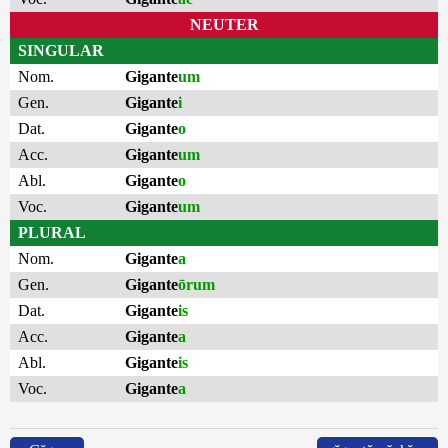
NEUTER
SINGULAR
Nom.
Gigante
um
Gen.
Gigante
i
Dat.
Gigante
o
Acc.
Gigante
um
Abl.
Gigante
o
Voc.
Gigante
um
PLURAL
Nom.
Gigante
a
Gen.
Gigante
ōrum
Dat.
Gigante
is
Acc.
Gigante
a
Abl.
Gigante
is
Voc.
Gigante
a