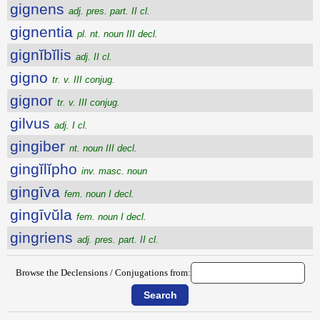
gignens
adj. pres. part. II cl.
gignentia
pl. nt. noun III decl.
gignĭbĭlis
adj. II cl.
gigno
tr. v. III conjug.
gignor
tr. v. III conjug.
gilvus
adj. I cl.
gingiber
nt. noun III decl.
gingĭlĭpho
inv. masc. noun
gingīva
fem. noun I decl.
gingīvŭla
fem. noun I decl.
gingriens
adj. pres. part. II cl.
Browse the Declensions / Conjugations from: