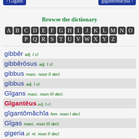
‹ Gĭgans
gĭgantŏmăchĭa ›
Browse the dictionary
A
B
C
D
E
F
G
H
I
J
K
L
M
N
O
P
Q
R
S
T
U
V
W
X
Y
Z
gibbĕr
adj. I cl.
gibbĕrōsus
adj. I cl.
gibbus
masc. noun II decl.
gibbus
adj. I cl.
Gĭgans
masc. noun III decl.
Gĭgantēus
adj. I cl.
gĭgantŏmăchĭa
fem. noun I decl.
Gĭgas
masc. noun III decl.
gigeria
pl. nt. noun II decl.