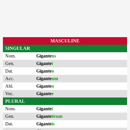
MASCULINE
SINGULAR
Nom.
Gigante
us
Gen.
Gigante
i
Dat.
Gigante
o
Acc.
Gigante
um
Abl.
Gigante
o
Voc.
Gigante
e
PLURAL
Nom.
Gigante
i
Gen.
Gigante
ōrum
Dat.
Gigante
is