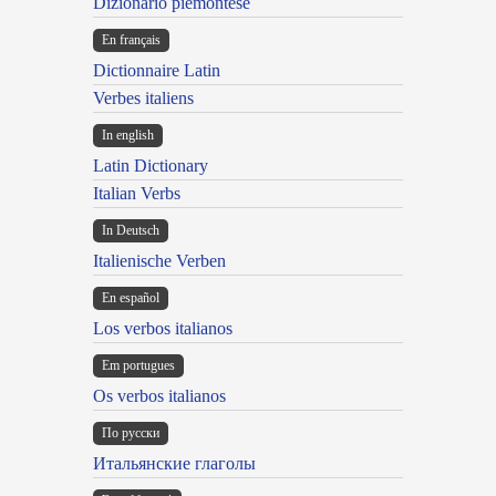
Dizionario piemontese
En français
Dictionnaire Latin
Verbes italiens
In english
Latin Dictionary
Italian Verbs
In Deutsch
Italienische Verben
En español
Los verbos italianos
Em portugues
Os verbos italianos
По русски
Итальянские глаголы