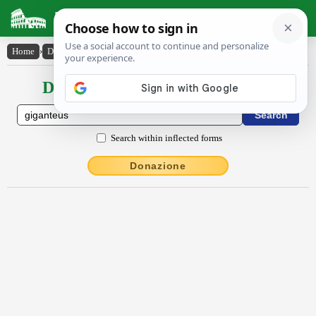
Latin Dictionary
Home
›
Declensions / Conjugations
›
Gĭgantēus
Declensions / Conjugations latin
Search within inflected forms
Donazione