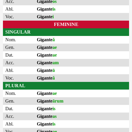
Acc.
Gigante
os
Abl.
Gigante
is
Voc.
Gigante
i
FEMININE
SINGULAR
Nom.
Gigante
ă
Gen.
Gigante
ae
Dat.
Gigante
ae
Acc.
Gigante
am
Abl.
Gigante
ā
Voc.
Gigante
ă
PLURAL
Nom.
Gigante
ae
Gen.
Gigante
ārum
Dat.
Gigante
is
Acc.
Gigante
as
Abl.
Gigante
is
Voc.
Gigante
ae