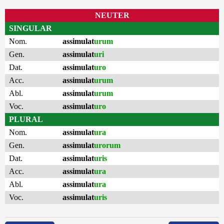
NEUTER
SINGULAR
Nom.
assimulat
urum
Gen.
assimulat
uri
Dat.
assimulat
uro
Acc.
assimulat
urum
Abl.
assimulat
urum
Voc.
assimulat
uro
PLURAL
Nom.
assimulat
ura
Gen.
assimulat
urorum
Dat.
assimulat
uris
Acc.
assimulat
ura
Abl.
assimulat
ura
Voc.
assimulat
uris