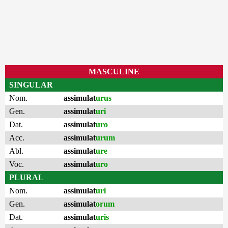
MASCULINE
SINGULAR
Nom.
assimulat
urus
Gen.
assimulat
uri
Dat.
assimulat
uro
Acc.
assimulat
urum
Abl.
assimulat
ure
Voc.
assimulat
uro
PLURAL
Nom.
assimulat
uri
Gen.
assimulat
orum
Dat.
assimulat
uris