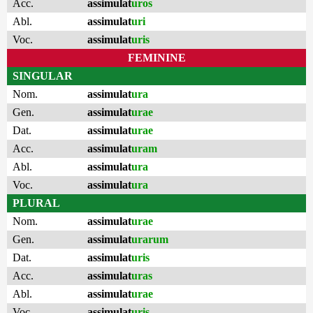
Acc.
assimulat
uros
Abl.
assimulat
uri
Voc.
assimulat
uris
FEMININE
SINGULAR
Nom.
assimulat
ura
Gen.
assimulat
urae
Dat.
assimulat
urae
Acc.
assimulat
uram
Abl.
assimulat
ura
Voc.
assimulat
ura
PLURAL
Nom.
assimulat
urae
Gen.
assimulat
urarum
Dat.
assimulat
uris
Acc.
assimulat
uras
Abl.
assimulat
urae
Voc.
assimulat
uris