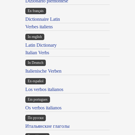
Dizionario piemontese
En français
Dictionnaire Latin
Verbes italiens
In english
Latin Dictionary
Italian Verbs
In Deutsch
Italienische Verben
En español
Los verbos italianos
Em portugues
Os verbos italianos
По русски
Итальянские глаголы