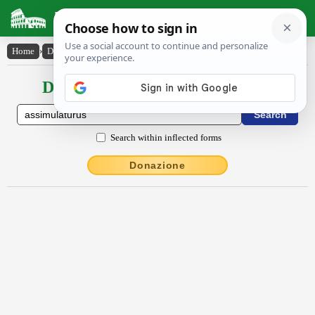
Latin Dictionary
Home
›
Declensions / Conjugations
›
assimulatūrūs
Declensions / Conjugations latin
Search within inflected forms
Donazione