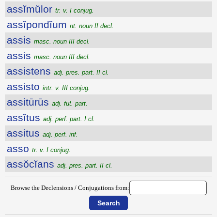
assĭmŭlor
tr. v. I conjug.
assĭpondĭum
nt. noun II decl.
assis
masc. noun III decl.
assis
masc. noun III decl.
assistens
adj. pres. part. II cl.
assisto
intr. v. III conjug.
assitūrūs
adj. fut. part.
assĭtus
adj. perf. part. I cl.
assitus
adj. perf. inf.
asso
tr. v. I conjug.
assŏcĭans
adj. pres. part. II cl.
Browse the Declensions / Conjugations from: