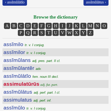
‹ assĭmŭlātĭo
assĭmŭlātus ›
Browse the dictionary
A
B
C
D
E
F
G
H
I
J
K
L
M
N
O
P
Q
R
S
T
U
V
W
X
Y
Z
assĭmilo
tr. v. I conjug.
assĭmilor
tr. v. I conjug.
assĭmŭlans
adj. pres. part. II cl.
assĭmŭlantĕr
adv.
assĭmŭlātĭo
fem. noun III decl.
assimulatūrūs
adj. fut. part.
assĭmŭlātus
adj. perf. part. I cl.
assimulatus
adj. perf. inf.
assĭmŭlo
tr. v. I conjug.