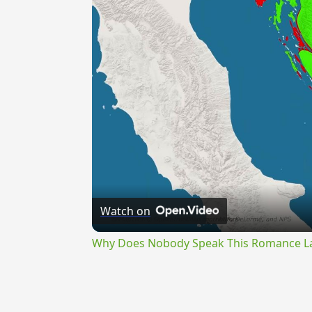
Watch on
Why Does Nobody Speak This Romance 