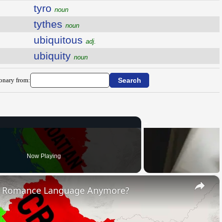
tyro
noun
tythes
noun
ubiquitous
adj.
ubiquity
noun
ionary from:
Now Playing
×
s Romance Language Anymore?