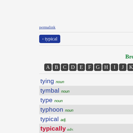
permalink
‹ typical
Bro
A
B
C
D
E
F
G
H
I
J
K
tying
noun
tymbal
noun
type
noun
typhoon
noun
typical
adj.
typically
adv.