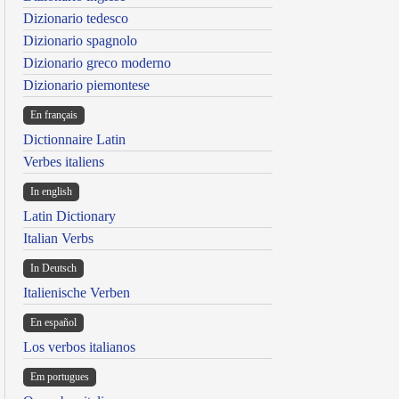
Dizionario tedesco
Dizionario spagnolo
Dizionario greco moderno
Dizionario piemontese
En français
Dictionnaire Latin
Verbes italiens
In english
Latin Dictionary
Italian Verbs
In Deutsch
Italienische Verben
En español
Los verbos italianos
Em portugues