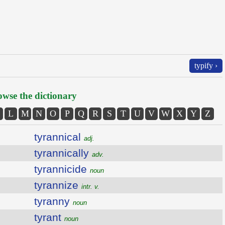
typify ›
wse the dictionary
L
M
N
O
P
Q
R
S
T
U
V
W
X
Y
Z
tyrannical
adj.
tyrannically
adv.
tyrannicide
noun
tyrannize
intr. v.
tyranny
noun
tyrant
noun