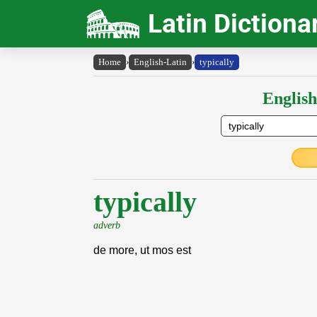
Latin Dictiona
Home
›
English-Latin
›
typically
English
typically
adverb
de more, ut mos est