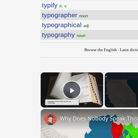
typify
tr. v.
typographer
noun
typographical
adj.
typography
noun
Browse the English - Latin dict
×
Play Video
Why Does Nobody Speak Thi