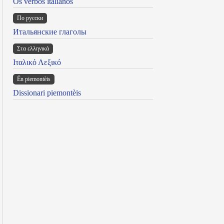
Os verbos italianos
По русски
Итальянские глаголы
Στα ελληνικά
Ιταλικό Λεξικό
Ën piemontèis
Dissionari piemontèis