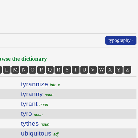
typography ›
wse the dictionary
L
M
N
O
P
Q
R
S
T
U
V
W
X
Y
Z
tyrannize
intr. v.
tyranny
noun
tyrant
noun
tyro
noun
tythes
noun
ubiquitous
adj.