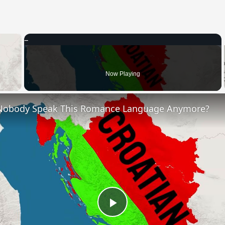
×
 Video
Now Playing
Nobody Speak This Romance Language Anymore?
Play