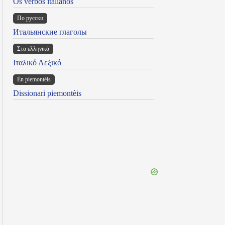
Os verbos italianos
По русски
Итальянские глаголы
Στα ελληνικά
Ιταλικό Λεξικό
Ën piemontèis
Dissionari piemontèis