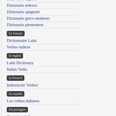
Dizionario tedesco
Dizionario spagnolo
Dizionario greco moderno
Dizionario piemontese
En français
Dictionnaire Latin
Verbes italiens
In english
Latin Dictionary
Italian Verbs
In Deutsch
Italienische Verben
En español
Los verbos italianos
Em portugues