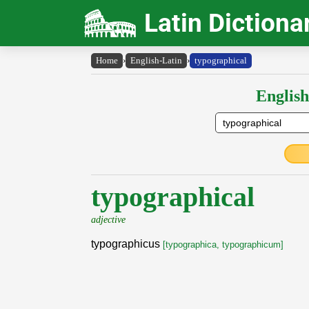
Latin Dictiona
Home
›
English-Latin
›
typographical
English
typographical
adjective
typographicus
[typographica, typographicum]