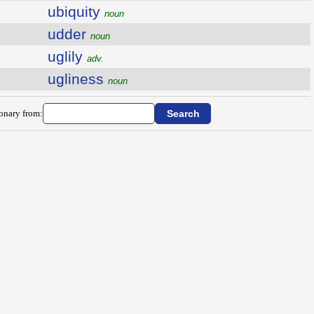
ubiquity
noun
udder
noun
uglily
adv.
ugliness
noun
ionary from: