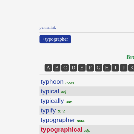
permalink
‹ typographer
Bro
A
B
C
D
E
F
G
H
I
J
K
typhoon
noun
typical
adj.
typically
adv.
typify
tr. v.
typographer
noun
typographical
adj.