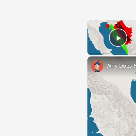
Play
Why Does 