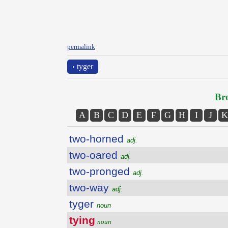
permalink
‹ tyger
Bro
A
B
C
D
E
F
G
H
I
J
K
two-horned
adj.
two-oared
adj.
two-pronged
adj.
two-way
adj.
tyger
noun
tying
noun