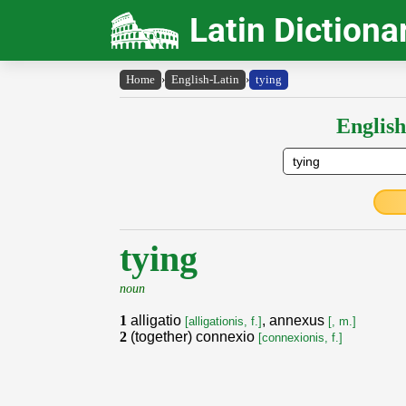
Latin Dictiona
Home
›
English-Latin
›
tying
English
tying
noun
1
alligatio
, annexus
[alligationis, f.]
[, m.]
2
(together) connexio
[connexionis, f.]