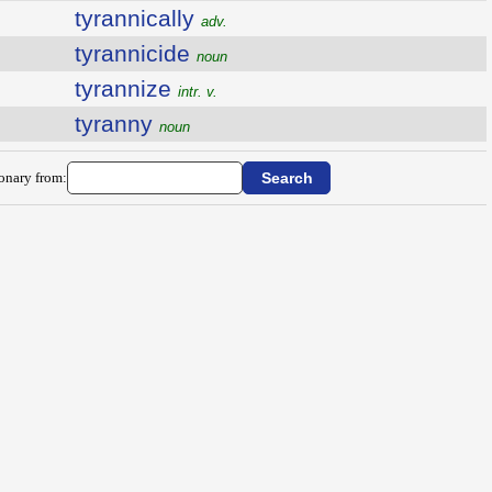
tyrannically
adv.
tyrannicide
noun
tyrannize
intr. v.
tyranny
noun
ionary from: