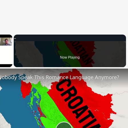
×
 Video
Now Playing
Nobody Speak This Romance Language Anymore?