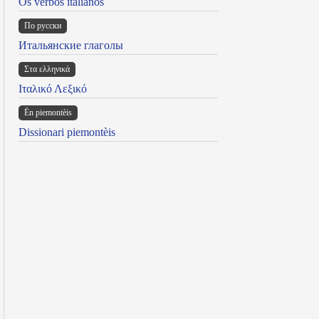
Os verbos italianos
По русски
Итальянские глаголы
Στα ελληνικά
Ιταλικό Λεξικό
Ën piemontèis
Dissionari piemontèis