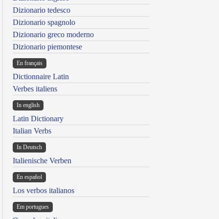
Dizionario tedesco
Dizionario spagnolo
Dizionario greco moderno
Dizionario piemontese
En français
Dictionnaire Latin
Verbes italiens
In english
Latin Dictionary
Italian Verbs
In Deutsch
Italienische Verben
En español
Los verbos italianos
Em portugues