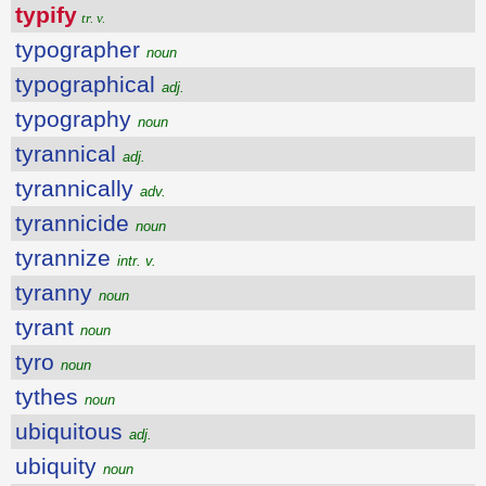
typify
tr. v.
typographer
noun
typographical
adj.
typography
noun
tyrannical
adj.
tyrannically
adv.
tyrannicide
noun
tyrannize
intr. v.
tyranny
noun
tyrant
noun
tyro
noun
tythes
noun
ubiquitous
adj.
ubiquity
noun