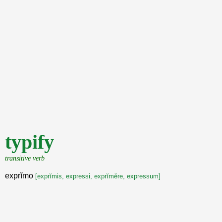
typify
transitive verb
exprĭmo
[exprĭmis, expressi, exprĭměre, expressum]