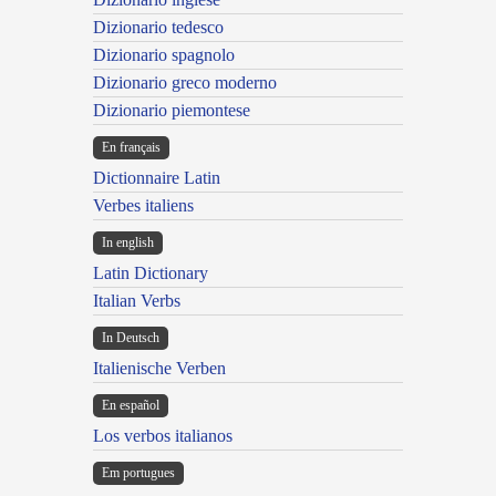
Dizionario tedesco
Dizionario spagnolo
Dizionario greco moderno
Dizionario piemontese
En français
Dictionnaire Latin
Verbes italiens
In english
Latin Dictionary
Italian Verbs
In Deutsch
Italienische Verben
En español
Los verbos italianos
Em portugues