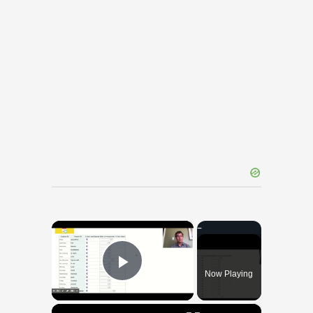
×
Now Playing
Play Video
×