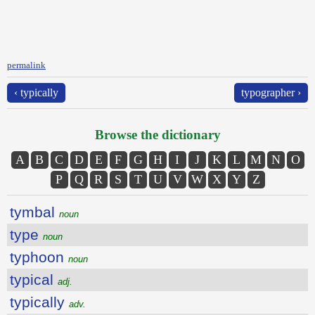
permalink
‹ typically
typographer ›
Browse the dictionary
A
B
C
D
E
F
G
H
I
J
K
L
M
N
O
P
Q
R
S
T
U
V
W
X
Y
Z
tymbal
noun
type
noun
typhoon
noun
typical
adj.
typically
adv.