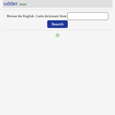
udder
noun
Browse the English - Latin dictionary from:
{{ID:TYPIFY100}}
---CACHE---