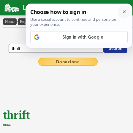
Latin Dictionary
Home
›
English-Latin
›
thrift
English to Latin Dictionary
Donazione
thrift
noun