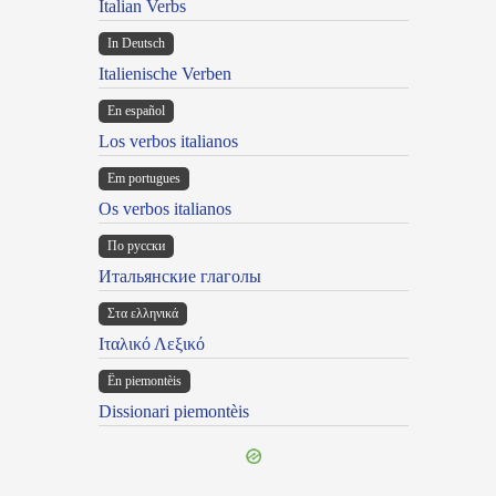
Italian Verbs
In Deutsch
Italienische Verben
En español
Los verbos italianos
Em portugues
Os verbos italianos
По русски
Итальянские глаголы
Στα ελληνικά
Ιταλικό Λεξικό
Ën piemontèis
Dissionari piemontèis