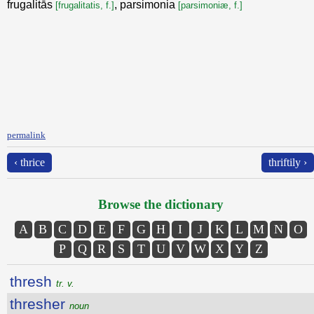
frugalitās
, parsimonia
[frugalitatis, f.]
[parsimoniæ, f.]
permalink
‹ thrice
thriftily ›
Browse the dictionary
A
B
C
D
E
F
G
H
I
J
K
L
M
N
O
P
Q
R
S
T
U
V
W
X
Y
Z
thresh
tr. v.
thresher
noun