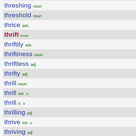
threshing
noun
threshold
noun
thrice
adv.
thrift
noun
thriftily
adv.
thriftiness
noun
thriftless
adj.
thrifty
adj.
thrill
noun
thrill
intr. v.
thrill
tr. v.
thrilling
adj.
thrive
intr. v.
thriving
adj.