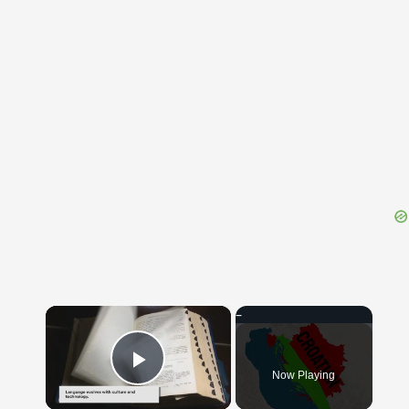
{{ID:THRIFT100}}
---CACHE---
×
Now Playing
Play Video