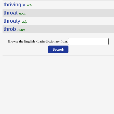
thrivingly
adv.
throat
noun
throaty
adj.
throb
noun
Browse the English - Latin dictionary from: