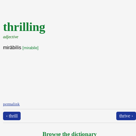
thrilling
adjective
mirābilis
[mirabile]
permalink
‹ thrill
thrive ›
Browse the dictionary