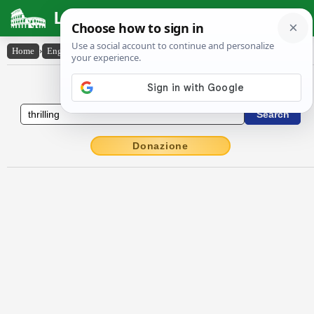
Latin Dictionary
Home
›
English-Latin
›
thrilling
English to Latin Dictionary
Donazione