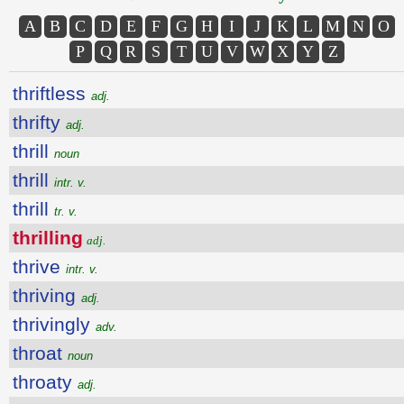
A
B
C
D
E
F
G
H
I
J
K
L
M
N
O
P
Q
R
S
T
U
V
W
X
Y
Z
thriftless
adj.
thrifty
adj.
thrill
noun
thrill
intr. v.
thrill
tr. v.
thrilling
adj.
thrive
intr. v.
thriving
adj.
thrivingly
adv.
throat
noun
throaty
adj.