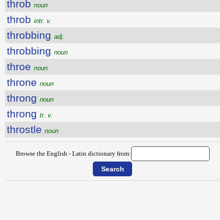
throb
noun
throb
intr. v.
throbbing
adj.
throbbing
noun
throe
noun
throne
noun
throng
noun
throng
tr. v.
throstle
noun
Browse the English - Latin dictionary from: