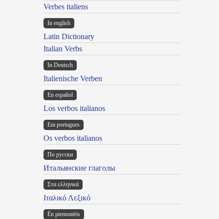
Verbes italiens
In english
Latin Dictionary
Italian Verbs
In Deutsch
Italienische Verben
En español
Los verbos italianos
Em portugues
Os verbos italianos
По русски
Итальянские глаголы
Στα ελληνικά
Ιταλικό Λεξικό
Ën piemontèis