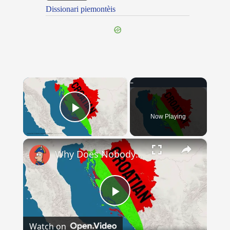
Dissionari piemontèis
×
Now Playing
Play Video
×
Why Does Nobody Speak This Romance Language Anymore?
Play
Watch on