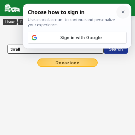
Latin Dictionary
Home
›
English-Latin
›
thrall
English to Latin Dictionary
Donazione