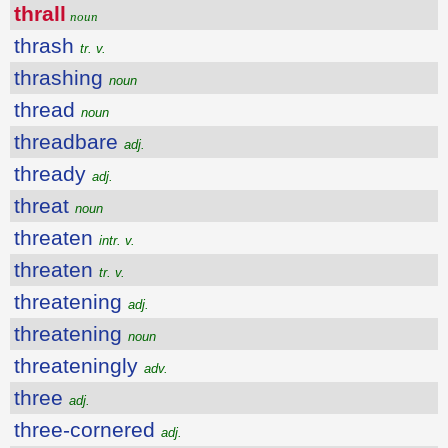
thrall
noun
thrash
tr. v.
thrashing
noun
thread
noun
threadbare
adj.
thready
adj.
threat
noun
threaten
intr. v.
threaten
tr. v.
threatening
adj.
threatening
noun
threateningly
adv.
three
adj.
three-cornered
adj.