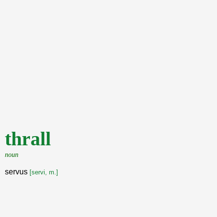
thrall
noun
servus
[servi, m.]