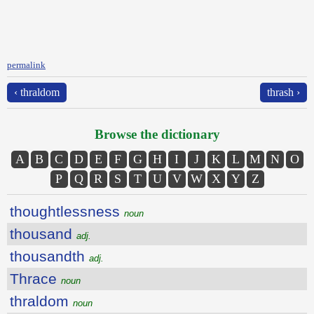
permalink
‹ thraldom
thrash ›
Browse the dictionary
A
B
C
D
E
F
G
H
I
J
K
L
M
N
O
P
Q
R
S
T
U
V
W
X
Y
Z
thoughtlessness
noun
thousand
adj.
thousandth
adj.
Thrace
noun
thraldom
noun