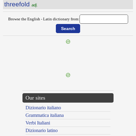
threefold
adj.
Browse the English - Latin dictionary from:
{{ID:THRALL100}}
---CACHE---
Our sites
Dizionario italiano
Grammatica italiana
Verbi Italiani
Dizionario latino