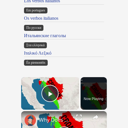
Los verbos italianos
Em portugues
Os verbos italianos
По русски
Итальянские глаголы
Στα ελληνικά
Ιταλικό Λεξικό
Ën piemontèis
×
Now Playing
Play Video
×
Why Does Nobody Speak This Romance Language Anymore?