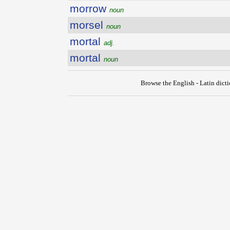
morrow
noun
morsel
noun
mortal
adj.
mortal
noun
Browse the English - Latin dict