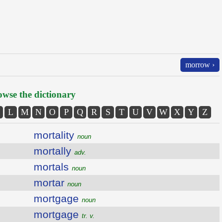
morrow ›
wse the dictionary
L
M
N
O
P
Q
R
S
T
U
V
W
X
Y
Z
mortality
noun
mortally
adv.
mortals
noun
mortar
noun
mortgage
noun
mortgage
tr. v.