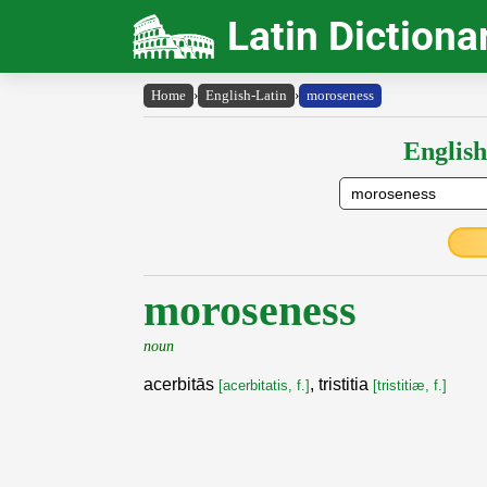
Latin Dictiona
Home
›
English-Latin
›
moroseness
English
moroseness
noun
acerbitās
, tristitia
[acerbitatis, f.]
[tristitiæ, f.]