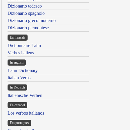
Dizionario tedesco
Dizionario spagnolo
Dizionario greco moderno
Dizionario piemontese
En français
Dictionnaire Latin
Verbes italiens
In english
Latin Dictionary
Italian Verbs
In Deutsch
Italienische Verben
En español
Los verbos italianos
Em portugues