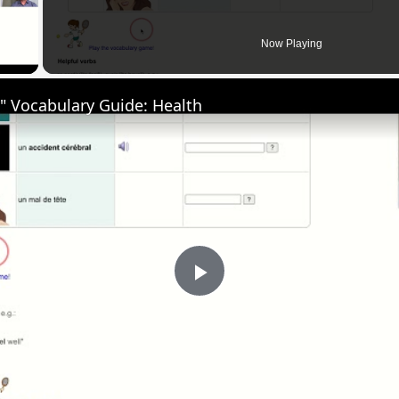
 Video
Now Playing
" Vocabulary Guide: Health
Play
Video