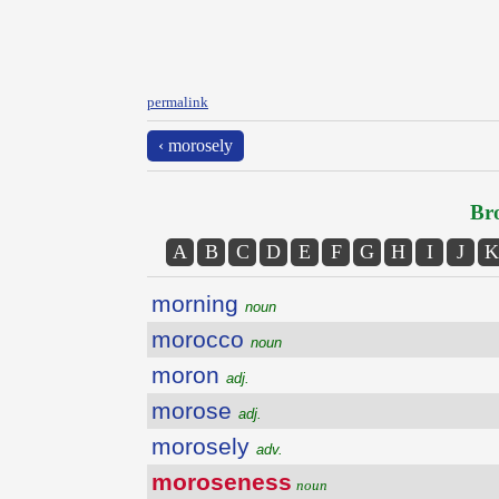
permalink
‹ morosely
Bro
A
B
C
D
E
F
G
H
I
J
K
morning
noun
morocco
noun
moron
adj.
morose
adj.
morosely
adv.
moroseness
noun