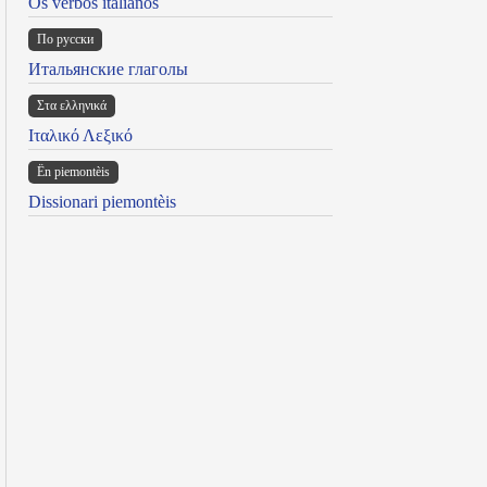
Os verbos italianos
По русски
Итальянские глаголы
Στα ελληνικά
Ιταλικό Λεξικό
Ën piemontèis
Dissionari piemontèis