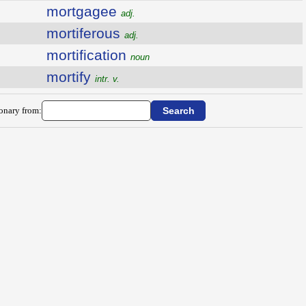
mortgagee
adj.
mortiferous
adj.
mortification
noun
mortify
intr. v.
ionary from: