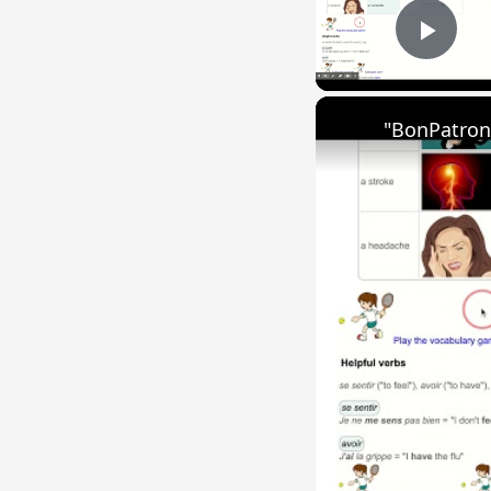
Play
"BonPatron