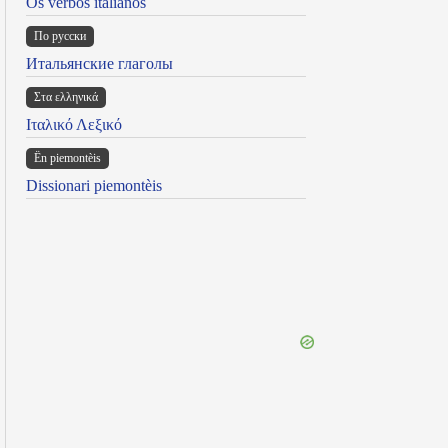
Os verbos italianos
По русски
Итальянские глаголы
Στα ελληνικά
Ιταλικό Λεξικό
Ën piemontèis
Dissionari piemontèis