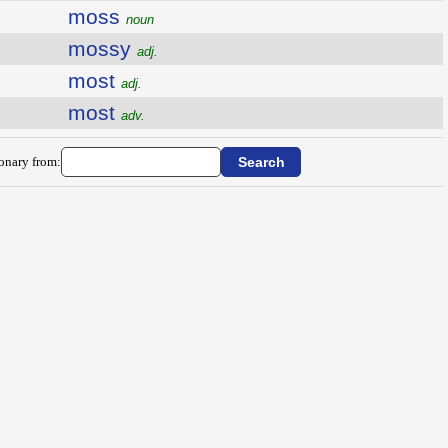
moss
noun
mossy
adj.
most
adj.
most
adv.
ionary from: