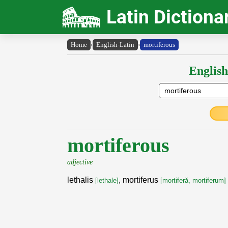
Latin Dictiona
Home
›
English-Latin
›
mortiferous
English
mortiferous
adjective
lethalis
, mortiferus
[lethale]
[mortiferă, mortiferum]