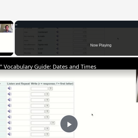
×
 Video
Now Playing
" Vocabulary Guide: Dates and Times
Play