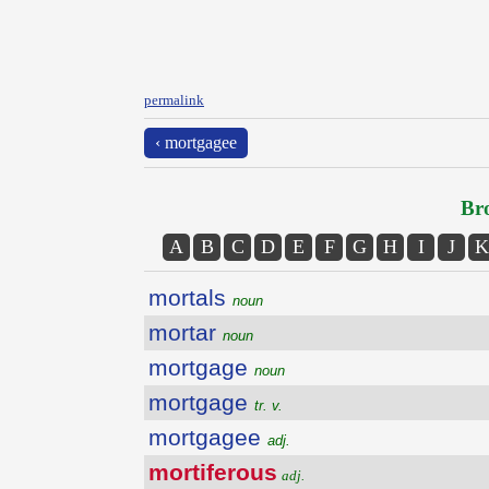
permalink
‹ mortgagee
Bro
A
B
C
D
E
F
G
H
I
J
K
mortals
noun
mortar
noun
mortgage
noun
mortgage
tr. v.
mortgagee
adj.
mortiferous
adj.