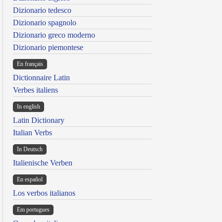
Dizionario tedesco
Dizionario spagnolo
Dizionario greco moderno
Dizionario piemontese
En français
Dictionnaire Latin
Verbes italiens
In english
Latin Dictionary
Italian Verbs
In Deutsch
Italienische Verben
En español
Los verbos italianos
Em portugues