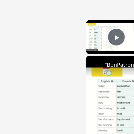
Play
"BonPatron