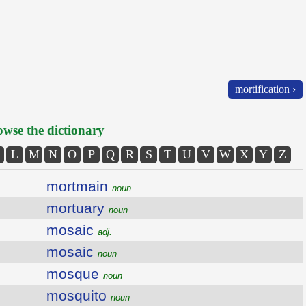
mortification ›
wse the dictionary
L
M
N
O
P
Q
R
S
T
U
V
W
X
Y
Z
mortmain
noun
mortuary
noun
mosaic
adj.
mosaic
noun
mosque
noun
mosquito
noun