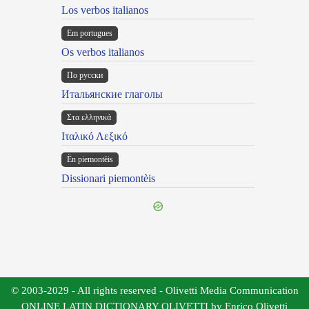
Los verbos italianos
Em portugues
Os verbos italianos
По русски
Итальянские глаголы
Στα ελληνικά
Ιταλικό Λεξικό
Ën piemontèis
Dissionari piemontèis
© 2003-2029 - All rights reserved - Olivetti Media Communication
ONLINE LATIN DICTIONARY OLIVETTI by Enrico Olivetti