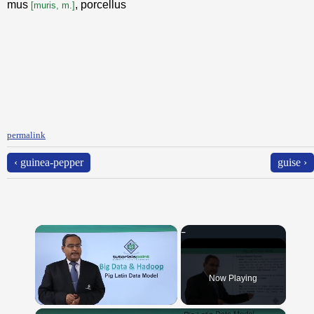
mus
, porcellus
[muris, m.]
permalink
‹ guinea-pepper
guise ›
×
Now Playing
×
Unmute