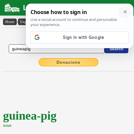
Latin Dictionary
Home
›
English-Latin
›
guinea-pig
English to Latin Dictionary
Donazione
guinea-pig
noun