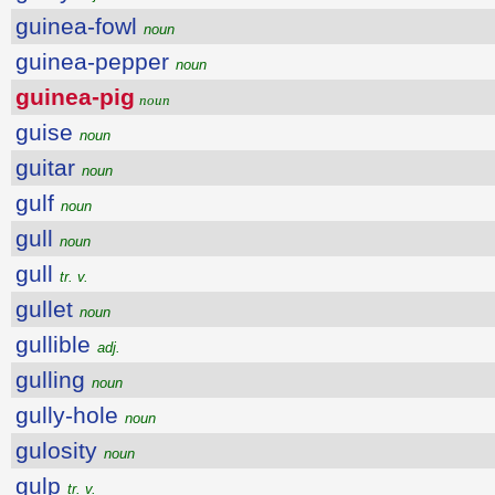
guinea-fowl
noun
guinea-pepper
noun
guinea-pig
noun
guise
noun
guitar
noun
gulf
noun
gull
noun
gull
tr. v.
gullet
noun
gullible
adj.
gulling
noun
gully-hole
noun
gulosity
noun
gulp
tr. v.