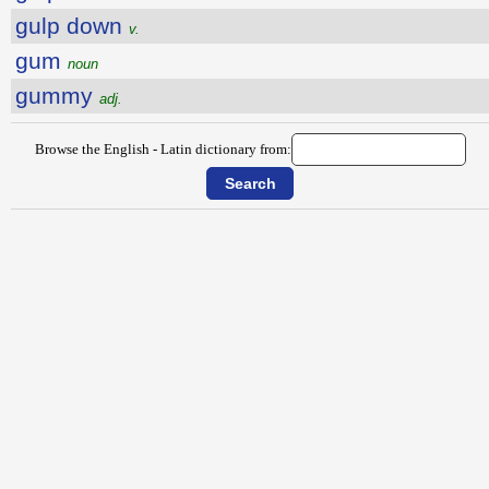
gulp down
v.
gum
noun
gummy
adj.
Browse the English - Latin dictionary from: