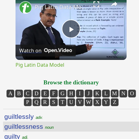
Pig Latin Data Model
Play
Watch on
Video
Pig Latin Data Model
Browse the dictionary
A
B
C
D
E
F
G
H
I
J
K
L
M
N
O
P
Q
R
S
T
U
V
W
X
Y
Z
guiltlessly
adv.
guiltlessness
noun
guilty
adj.