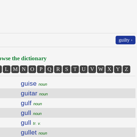
guilty ›
wse the dictionary
L
M
N
O
P
Q
R
S
T
U
V
W
X
Y
Z
guise
noun
guitar
noun
gulf
noun
gull
noun
gull
tr. v.
gullet
noun