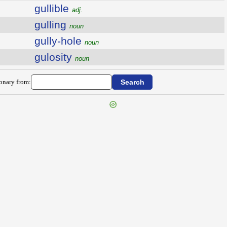
gullible
adj.
gulling
noun
gully-hole
noun
gulosity
noun
ionary from: