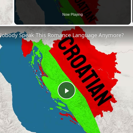
 Video
Now Playing
Nobody Speak This Romance Language Anymore?
Play
Video