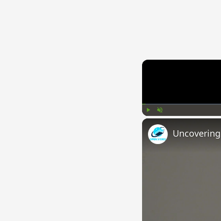
Play
Unmute