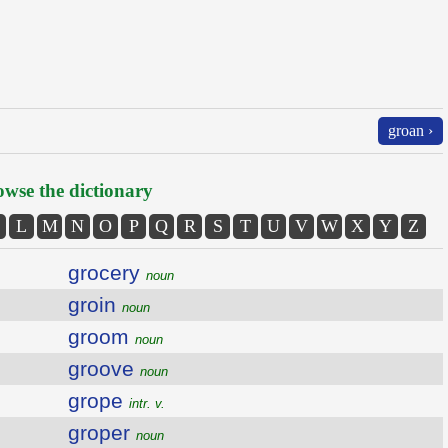
groan ›
wse the dictionary
L
M
N
O
P
Q
R
S
T
U
V
W
X
Y
Z
grocery
noun
groin
noun
groom
noun
groove
noun
grope
intr. v.
groper
noun