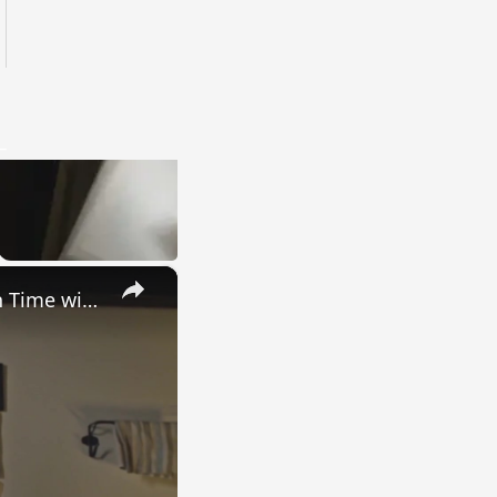
×
Uncovering the Fascinating Origins of Words: A Journey Through Time with Dictionaries