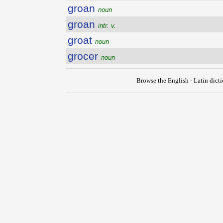
groan
noun
groan
intr. v.
groat
noun
grocer
noun
Browse the English - Latin dict