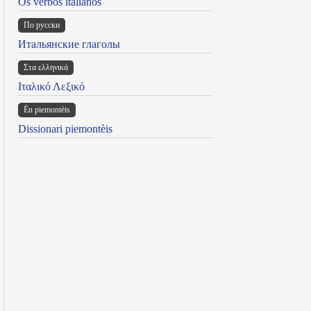
Os verbos italianos
По русски
Итальянские глаголы
Στα ελληνικά
Ιταλικό Λεξικό
Ën piemontèis
Dissionari piemontèis