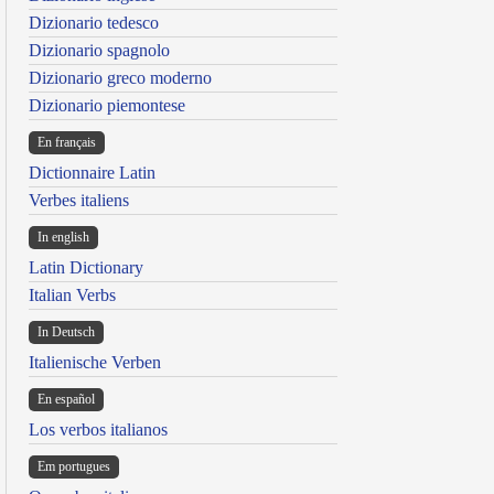
Dizionario tedesco
Dizionario spagnolo
Dizionario greco moderno
Dizionario piemontese
En français
Dictionnaire Latin
Verbes italiens
In english
Latin Dictionary
Italian Verbs
In Deutsch
Italienische Verben
En español
Los verbos italianos
Em portugues