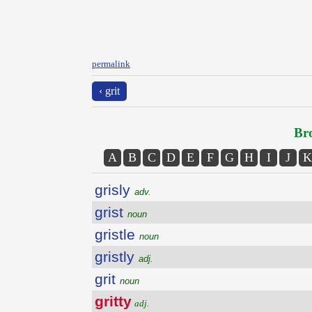
permalink
‹ grit
Bro
A
B
C
D
E
F
G
H
I
J
K
grisly
adv.
grist
noun
gristle
noun
gristly
adj.
grit
noun
gritty
adj.