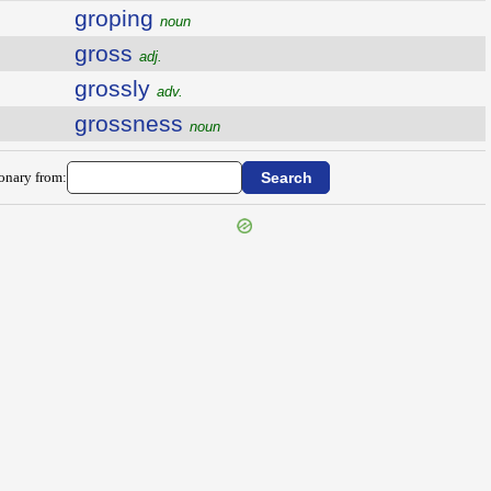
groping
noun
gross
adj.
grossly
adv.
grossness
noun
ionary from: