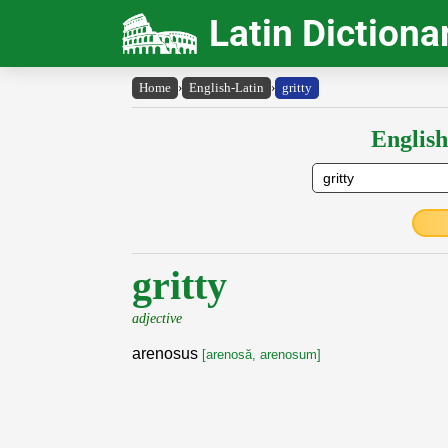
Latin Dictiona
Home
›
English-Latin
›
gritty
English
gritty
adjective
arenosus
[arenosă, arenosum]