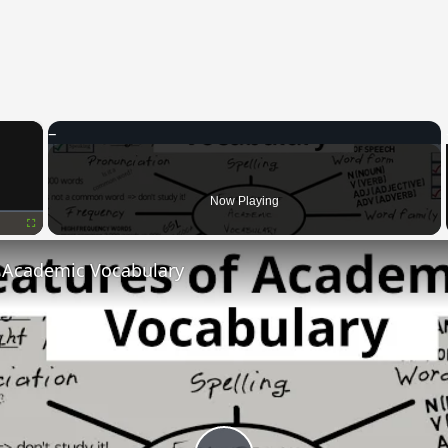
×
Now Playing
Fullscreen
f Academic Vocabulary