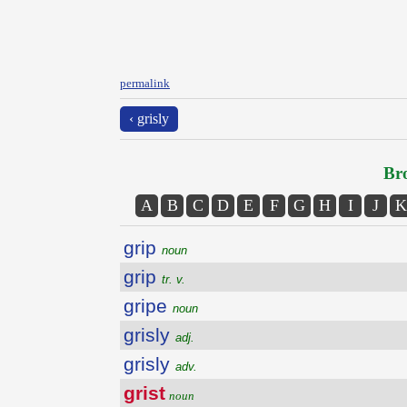
permalink
‹ grisly
Bro
A
B
C
D
E
F
G
H
I
J
K
grip
noun
grip
tr. v.
gripe
noun
grisly
adj.
grisly
adv.
grist
noun