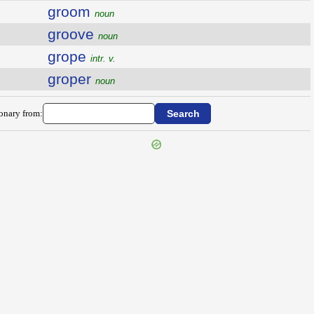
groom
noun
groove
noun
grope
intr. v.
groper
noun
ionary from: