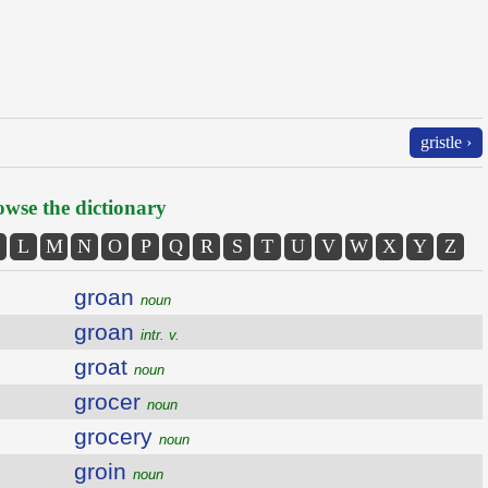
gristle ›
wse the dictionary
L
M
N
O
P
Q
R
S
T
U
V
W
X
Y
Z
groan
noun
groan
intr. v.
groat
noun
grocer
noun
grocery
noun
groin
noun