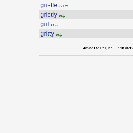
gristle
noun
gristly
adj.
grit
noun
gritty
adj.
Browse the English - Latin dict