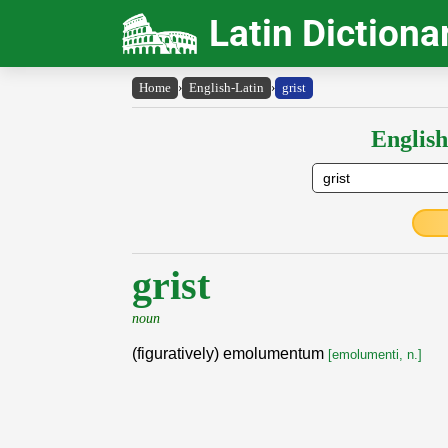
Latin Dictiona
Home
›
English-Latin
›
grist
English
grist
noun
(figuratively) emolumentum
[emolumenti, n.]