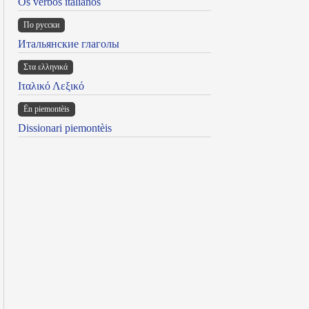
Os verbos italianos
По русски
Итальянские глаголы
Στα ελληνικά
Ιταλικό Λεξικό
Ën piemontèis
Dissionari piemontèis