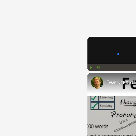
Play
Unmute
Features o