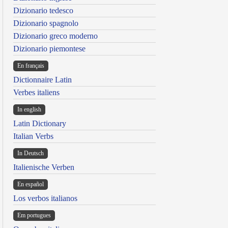
Dizionario tedesco
Dizionario spagnolo
Dizionario greco moderno
Dizionario piemontese
En français
Dictionnaire Latin
Verbes italiens
In english
Latin Dictionary
Italian Verbs
In Deutsch
Italienische Verben
En español
Los verbos italianos
Em portugues