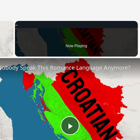
×
 Video
Now Playing
Nobody Speak This Romance Language Anymore?
Play