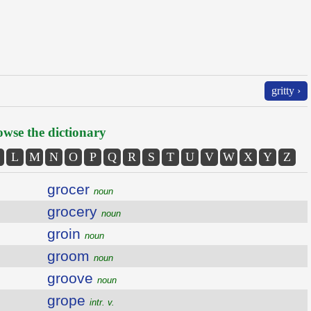
gritty ›
wse the dictionary
L
M
N
O
P
Q
R
S
T
U
V
W
X
Y
Z
grocer
noun
grocery
noun
groin
noun
groom
noun
groove
noun
grope
intr. v.