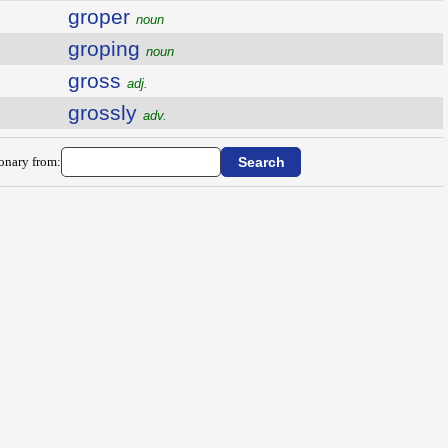
groper
noun
groping
noun
gross
adj.
grossly
adv.
ionary from: