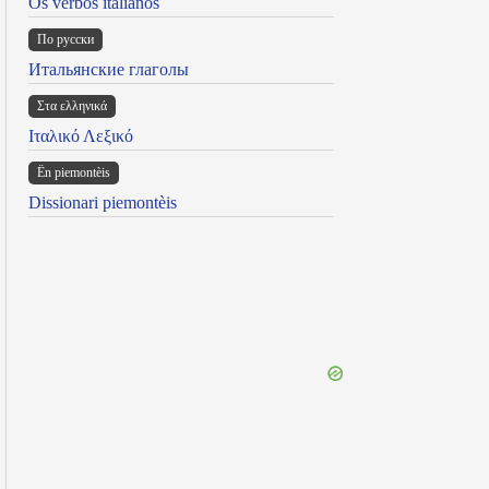
Os verbos italianos
По русски
Итальянские глаголы
Στα ελληνικά
Ιταλικό Λεξικό
Ën piemontèis
Dissionari piemontèis