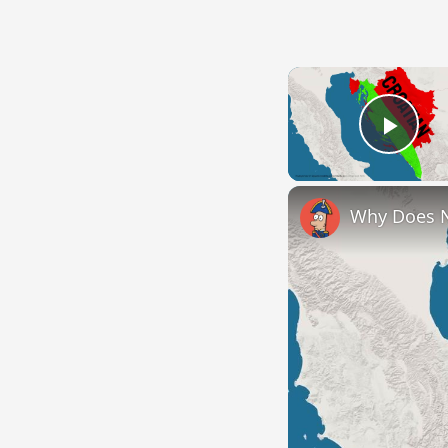
Play
Why Does 