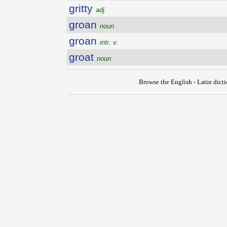
gritty
adj.
groan
noun
groan
intr. v.
groat
noun
Browse the English - Latin dict