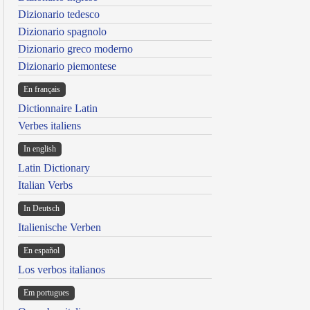
Dizionario tedesco
Dizionario spagnolo
Dizionario greco moderno
Dizionario piemontese
En français
Dictionnaire Latin
Verbes italiens
In english
Latin Dictionary
Italian Verbs
In Deutsch
Italienische Verben
En español
Los verbos italianos
Em portugues