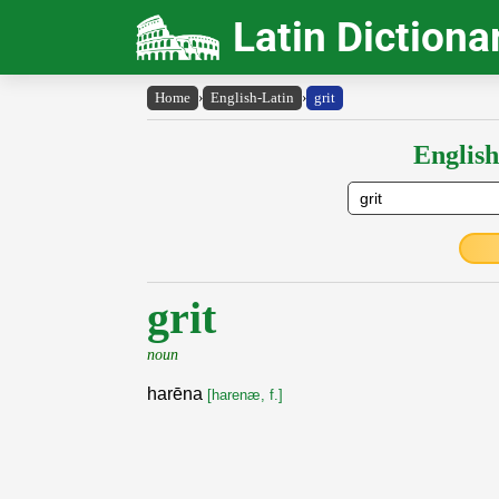
Latin Dictiona
Home
›
English-Latin
›
grit
English
grit
noun
harēna
[harenæ, f.]