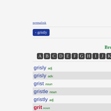
permalink
‹ gristly
Bro
A
B
C
D
E
F
G
H
I
J
K
grisly
adj.
grisly
adv.
grist
noun
gristle
noun
gristly
adj.
grit
noun