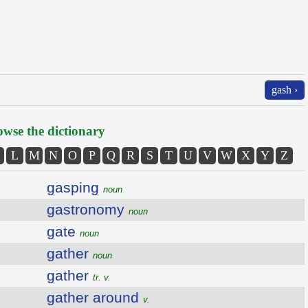
gash ›
wse the dictionary
L
M
N
O
P
Q
R
S
T
U
V
W
X
Y
Z
gasping
noun
gastronomy
noun
gate
noun
gather
noun
gather
tr. v.
gather around
v.