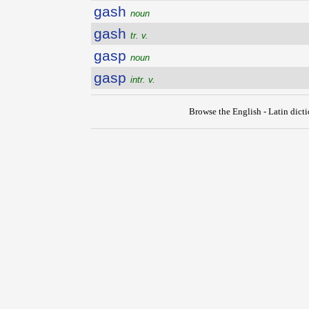
gash
noun
gash
tr. v.
gasp
noun
gasp
intr. v.
Browse the English - Latin dict