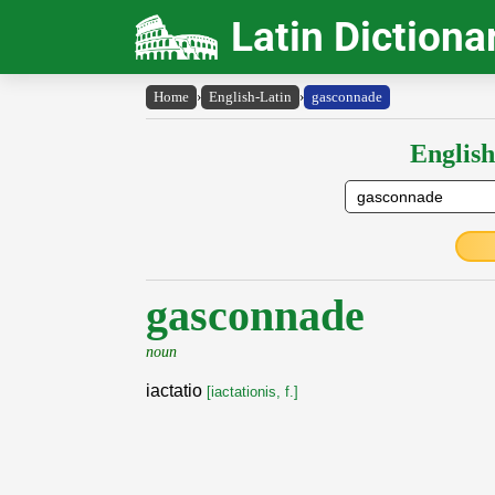
Latin Dictiona
Home
›
English-Latin
›
gasconnade
English
gasconnade
noun
iactatio
[iactationis, f.]