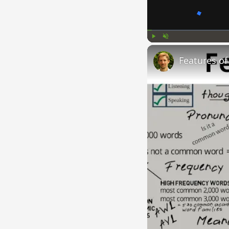
Play
Unmute
Features o