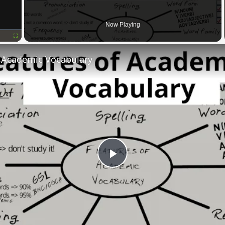
Now Playing
Fullscreen
f Academic Vocabulary
Play
Video