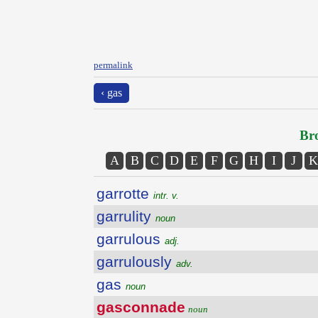
permalink
‹ gas
Bro
A
B
C
D
E
F
G
H
I
J
K
garrotte
intr. v.
garrulity
noun
garrulous
adj.
garrulously
adv.
gas
noun
gasconnade
noun