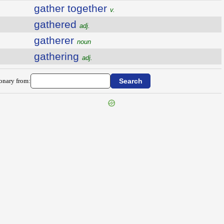
gather together
v.
gathered
adj.
gatherer
noun
gathering
adj.
ionary from: