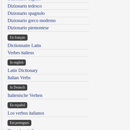
Dizionario tedesco
Dizionario spagnolo
Dizionario greco moderno
Dizionario piemontese
En français
Dictionnaire Latin
Verbes italiens
In english
Latin Dictionary
Italian Verbs
In Deutsch
Italienische Verben
En español
Los verbos italianos
Em portugues