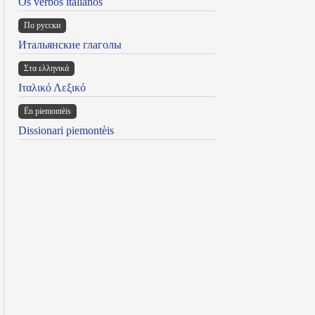
Os verbos italianos
По русски
Итальянские глаголы
Στα ελληνικά
Ιταλικό Λεξικό
Ën piemontèis
Dissionari piemontèis