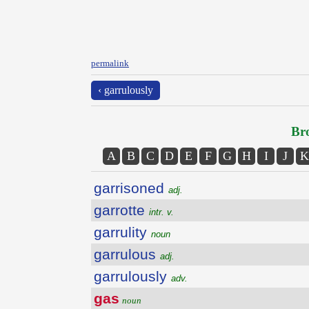
permalink
‹ garrulously
Bro
A
B
C
D
E
F
G
H
I
J
K
garrisoned
adj.
garrotte
intr. v.
garrulity
noun
garrulous
adj.
garrulously
adv.
gas
noun