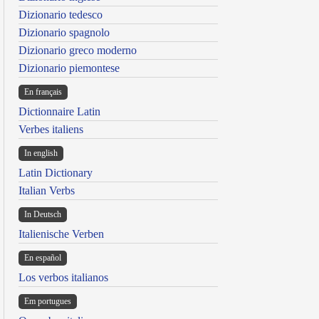
Dizionario tedesco
Dizionario spagnolo
Dizionario greco moderno
Dizionario piemontese
En français
Dictionnaire Latin
Verbes italiens
In english
Latin Dictionary
Italian Verbs
In Deutsch
Italienische Verben
En español
Los verbos italianos
Em portugues