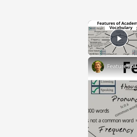
Play
Features o