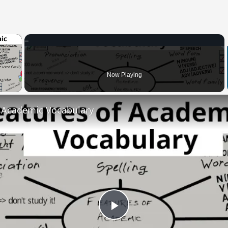
×
 Video
Now Playing
f Academic Vocabulary
Play