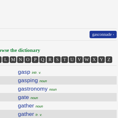
gasconnade ›
wse the dictionary
L
M
N
O
P
Q
R
S
T
U
V
W
X
Y
Z
gasp
intr. v.
gasping
noun
gastronomy
noun
gate
noun
gather
noun
gather
tr. v.