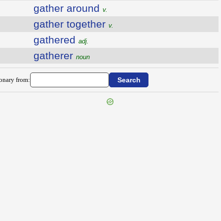
gather around
v.
gather together
v.
gathered
adj.
gatherer
noun
ionary from: