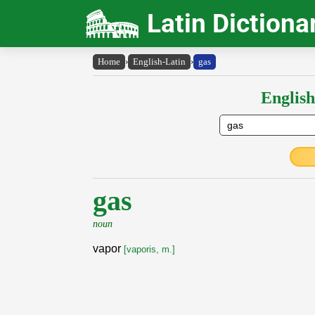
Latin Dictiona
Home
›
English-Latin
›
gas
English
gas
noun
vapor
[vaporis, m.]