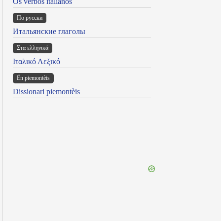
Os verbos italianos
По русски
Итальянские глаголы
Στα ελληνικά
Ιταλικό Λεξικό
Ën piemontèis
Dissionari piemontèis