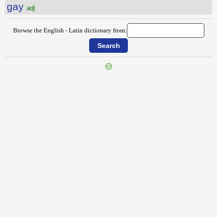
gay
adj.
Browse the English - Latin dictionary from:
{{ID:GATHERED100}}
---CACHE---