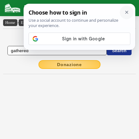
Latin Dictionary
Home
›
English-Latin
›
gathered
English to Latin Dictionary
Donazione