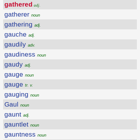
gathered
adj.
gatherer
noun
gathering
adj.
gauche
adj.
gaudily
adv.
gaudiness
noun
gaudy
adj.
gauge
noun
gauge
tr. v.
gauging
noun
Gaul
noun
gaunt
adj.
gauntlet
noun
gauntness
noun