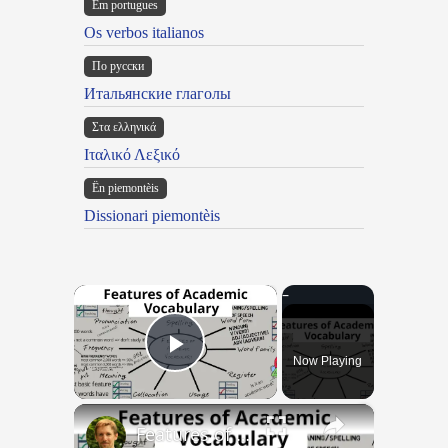
Em portugues
Os verbos italianos
По русски
Итальянские глаголы
Στα ελληνικά
Ιταλικό Λεξικό
Ën piemontèis
Dissionari piemontèis
×
Now Playing
Play Video
×
Features of Academic Vocabulary