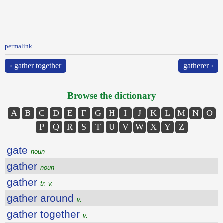
permalink
‹ gather together
gatherer ›
Browse the dictionary
A
B
C
D
E
F
G
H
I
J
K
L
M
N
O
P
Q
R
S
T
U
V
W
X
Y
Z
gate
noun
gather
noun
gather
tr. v.
gather around
v.
gather together
v.