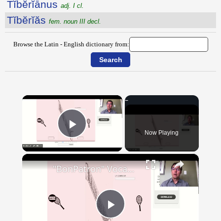
Tĭbĕrĭānus
adj. I cl.
Tĭbĕrĭăs
fem. noun III decl.
Browse the Latin - English dictionary from:
×
Now Playing
Play Video
×
"BonPatron" Vocabulary - Clothing
Play