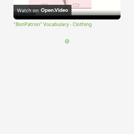
Watch on
Video
"BonPatron" Vocabulary - Clothing
{{ID:THYROMA100}}
---CACHE---