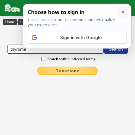
Latin Dictionary
Home
›
Latin-English
›
thy̆rōma
Latin to English Dictionary
Search within inflected forms
Donazione