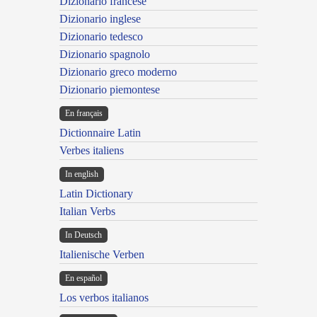
Dizionario francese
Dizionario inglese
Dizionario tedesco
Dizionario spagnolo
Dizionario greco moderno
Dizionario piemontese
En français
Dictionnaire Latin
Verbes italiens
In english
Latin Dictionary
Italian Verbs
In Deutsch
Italienische Verben
En español
Los verbos italianos