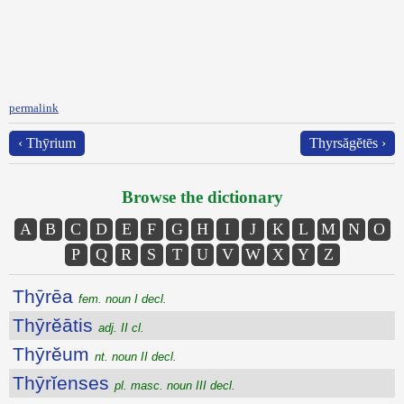
permalink
‹ Thȳrium
Thyrsăgĕtēs ›
Browse the dictionary
A
B
C
D
E
F
G
H
I
J
K
L
M
N
O
P
Q
R
S
T
U
V
W
X
Y
Z
Thȳrēa
fem. noun I decl.
Thȳrĕātis
adj. II cl.
Thȳrĕum
nt. noun II decl.
Thȳrĭenses
pl. masc. noun III decl.