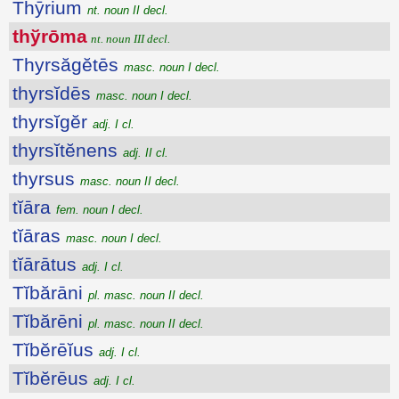
Thȳrium
nt. noun II decl.
thўrōma
nt. noun III decl.
Thyrsăgĕtēs
masc. noun I decl.
thyrsĭdēs
masc. noun I decl.
thyrsĭgĕr
adj. I cl.
thyrsĭtĕnens
adj. II cl.
thyrsus
masc. noun II decl.
tĭāra
fem. noun I decl.
tĭāras
masc. noun I decl.
tĭārātus
adj. I cl.
Tĭbărāni
pl. masc. noun II decl.
Tĭbărēni
pl. masc. noun II decl.
Tĭbĕrēĭus
adj. I cl.
Tĭbĕrēus
adj. I cl.