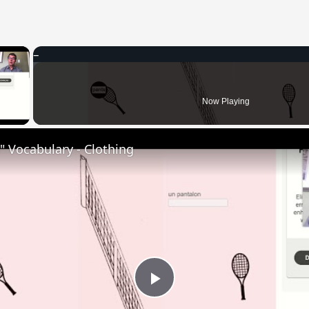
×
 Video
Now Playing
 Vocabulary - Clothing
Play