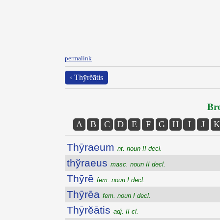
permalink
‹ Thȳrĕātis
Bro
A
B
C
D
E
F
G
H
I
J
K
Thȳraeum
nt. noun II decl.
thўraeus
masc. noun II decl.
Thȳrē
fem. noun I decl.
Thȳrēa
fem. noun I decl.
Thȳrĕātis
adj. II cl.