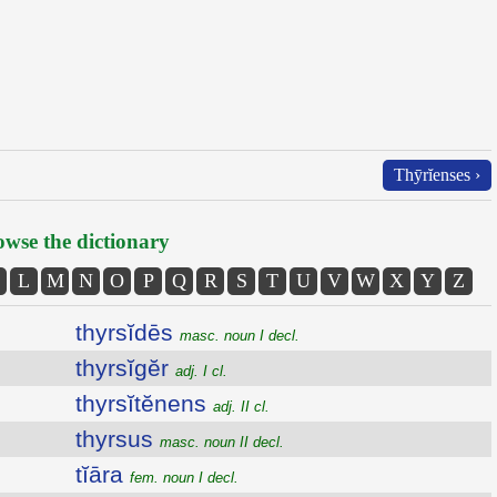
Thȳrĭenses ›
wse the dictionary
L
M
N
O
P
Q
R
S
T
U
V
W
X
Y
Z
thyrsĭdēs
masc. noun I decl.
thyrsĭgĕr
adj. I cl.
thyrsĭtĕnens
adj. II cl.
thyrsus
masc. noun II decl.
tĭāra
fem. noun I decl.