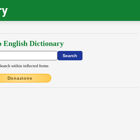
ry
o English Dictionary
Search within inflected forms
Donazione