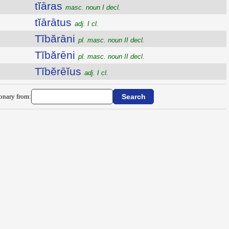
tĭāras
masc. noun I decl.
tĭārātus
adj. I cl.
Tĭbărāni
pl. masc. noun II decl.
Tĭbărēni
pl. masc. noun II decl.
Tĭbĕrēĭus
adj. I cl.
ionary from: