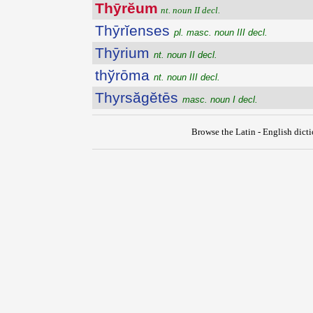
Thȳrĕum
nt. noun II decl.
Thȳrĭenses
pl. masc. noun III decl.
Thȳrium
nt. noun II decl.
thўrōma
nt. noun III decl.
Thyrsăgĕtēs
masc. noun I decl.
Browse the Latin - English dict