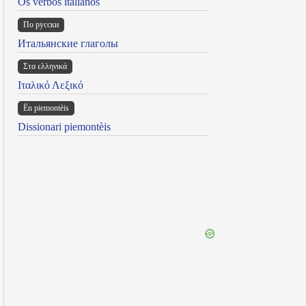
Os verbos italianos
По русски
Итальянские глаголы
Στα ελληνικά
Ιταλικό Λεξικό
Ën piemontèis
Dissionari piemontèis