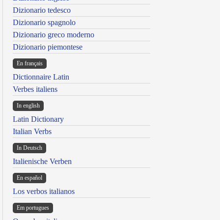
Dizionario tedesco
Dizionario spagnolo
Dizionario greco moderno
Dizionario piemontese
En français
Dictionnaire Latin
Verbes italiens
In english
Latin Dictionary
Italian Verbs
In Deutsch
Italienische Verben
En español
Los verbos italianos
Em portugues