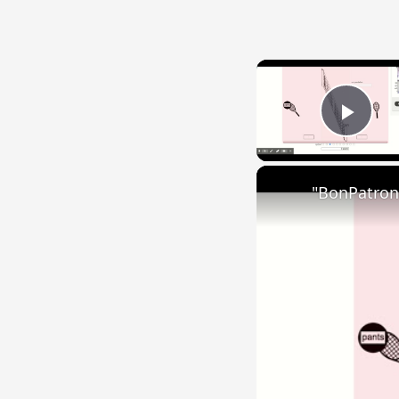
Play
"BonPatron"