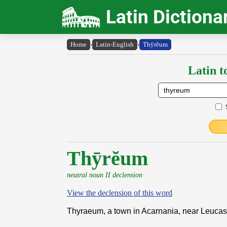
Latin Dictiona
Home
›
Latin-English
›
Thȳrĕum
Latin t
Thȳrĕum
neutral noun II declension
View the declension of this word
Thyraeum, a town in Acarnania, near Leucas