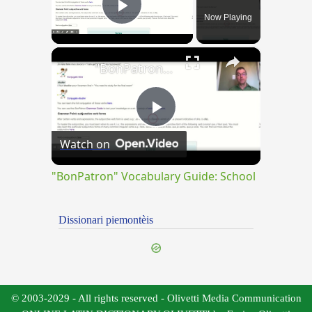
Now Playing
Play Video
×
"BonPatron" Vocabulary Guide: School
Play
Watch on
Video
"BonPatron" Vocabulary Guide: School
Dissionari piemontèis
© 2003-2029 - All rights reserved - Olivetti Media Communication