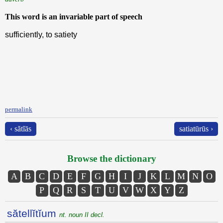
This word is an invariable part of speech
sufficiently, to satiety
permalink
‹ sătĭās
satiatūrūs ›
Browse the dictionary
A
B
C
D
E
F
G
H
I
J
K
L
M
N
O
P
Q
R
S
T
U
V
W
X
Y
Z
sătellĭtĭum
nt. noun II decl.