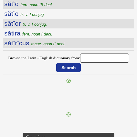
sătĭo
fem. noun III decl.
sătĭo
tr. v. I conjug.
sătĭor
tr. v. I conjug.
sătira
fem. noun I decl.
sătĭrĭcus
masc. noun II decl.
Browse the Latin - English dictionary from:
{{ID:SATIATE100}}
---CACHE---