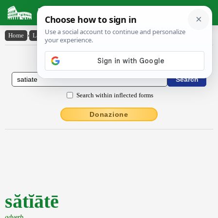
Latin Dictionary
Home
›
Latin-English
›
sătĭātē
Latin to English Dictionary
Search within inflected forms
Donazione
sătĭātē
adverb