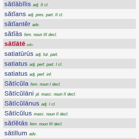
sătĭābĭlis
adj. II cl.
sătĭans
adj. pres. part. II cl.
sătĭantĕr
adv.
sătĭās
fem. noun III decl.
sătĭātē
adv.
satiatūrūs
adj. fut. part.
satiatus
adj. perf. part. I cl.
satiatus
adj. perf. inf.
Sătīcŭla
fem. noun I decl.
Sătīcŭlāni
pl. masc. noun II decl.
Sătīcŭlānus
adj. I cl.
Sătīcŭlus
masc. noun II decl.
sătĭĕtās
fem. noun III decl.
sătillum
adv.