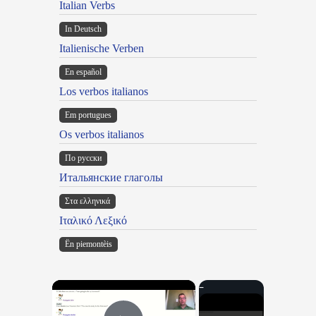
Italian Verbs
In Deutsch
Italienische Verben
En español
Los verbos italianos
Em portugues
Os verbos italianos
По русски
Итальянские глаголы
Στα ελληνικά
Ιταλικό Λεξικό
Ën piemontèis
×