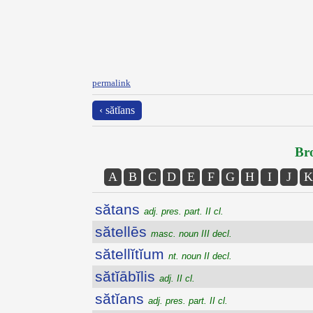
permalink
‹ sătĭans
Bro
A
B
C
D
E
F
G
H
I
J
K
sătans
adj. pres. part. II cl.
sătellēs
masc. noun III decl.
sătellĭtĭum
nt. noun II decl.
sătĭābĭlis
adj. II cl.
sătĭans
adj. pres. part. II cl.