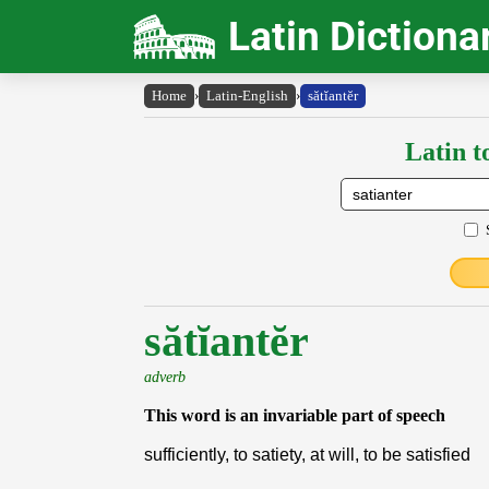
Latin Dictiona
Home
›
Latin-English
›
sătĭantĕr
Latin t
sătĭantĕr
adverb
This word is an invariable part of speech
sufficiently, to satiety, at will, to be satisfied