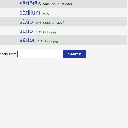
sătĭĕtās
fem. noun III decl.
sătillum
adv.
sătĭo
fem. noun III decl.
sătĭo
tr. v. I conjug.
sătĭor
tr. v. I conjug.
ionary from: