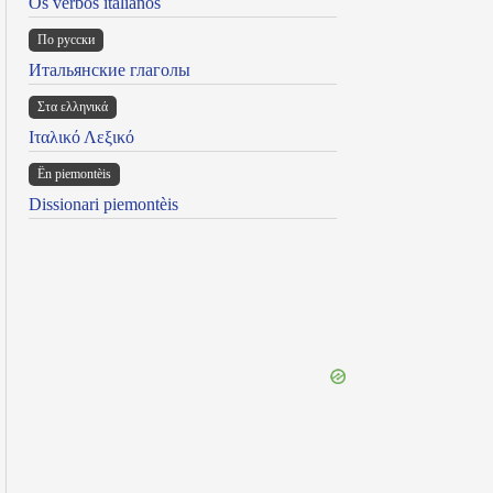
Os verbos italianos
По русски
Итальянские глаголы
Στα ελληνικά
Ιταλικό Λεξικό
Ën piemontèis
Dissionari piemontèis