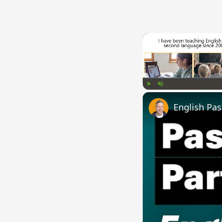
Play
Unmute
English Pas