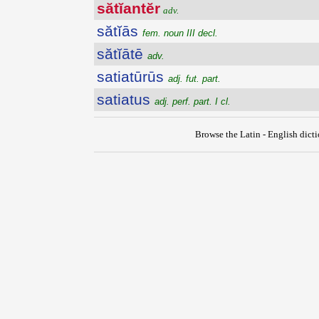
sătĭantĕr
adv.
sătĭās
fem. noun III decl.
sătĭātē
adv.
satiatūrūs
adj. fut. part.
satiatus
adj. perf. part. I cl.
Browse the Latin - English dict