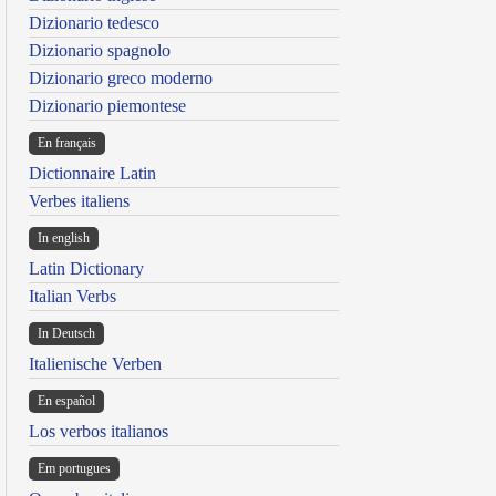
Dizionario tedesco
Dizionario spagnolo
Dizionario greco moderno
Dizionario piemontese
En français
Dictionnaire Latin
Verbes italiens
In english
Latin Dictionary
Italian Verbs
In Deutsch
Italienische Verben
En español
Los verbos italianos
Em portugues