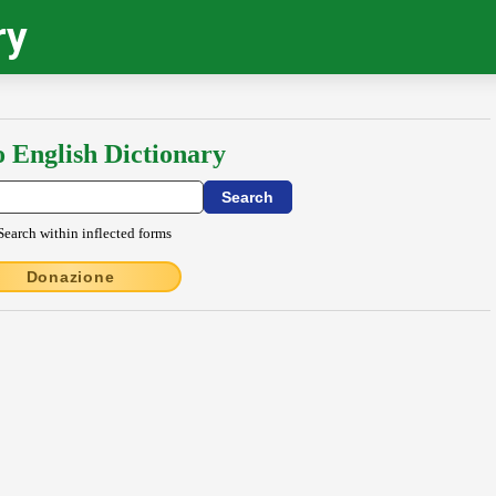
ry
o English Dictionary
Search within inflected forms
Donazione