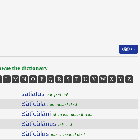
sătĭās ›
wse the dictionary
L
M
N
O
P
Q
R
S
T
U
V
W
X
Y
Z
satiatus
adj. perf. inf.
Sătīcŭla
fem. noun I decl.
Sătīcŭlāni
pl. masc. noun II decl.
Sătīcŭlānus
adj. I cl.
Sătīcŭlus
masc. noun II decl.