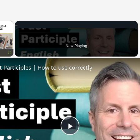
×
Now Playing
Fullscreen
t Participles | How to use correctly
Play