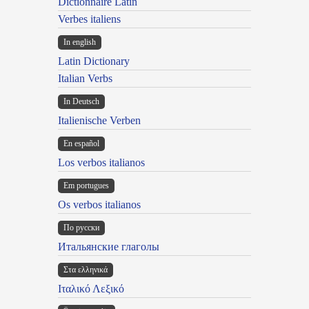
Dictionnaire Latin
Verbes italiens
In english
Latin Dictionary
Italian Verbs
In Deutsch
Italienische Verben
En español
Los verbos italianos
Em portugues
Os verbos italianos
По русски
Итальянские глаголы
Στα ελληνικά
Ιταλικό Λεξικό