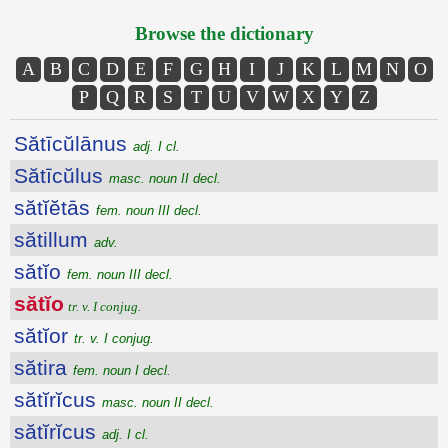
Browse the dictionary
A
B
C
D
E
F
G
H
I
J
K
L
M
N
O
P
Q
R
S
T
U
V
W
X
Y
Z
Sătīcŭlānus
adj. I cl.
Sătīcŭlus
masc. noun II decl.
sătĭĕtās
fem. noun III decl.
sătillum
adv.
sătĭo
fem. noun III decl.
sătĭo
tr. v. I conjug.
sătĭor
tr. v. I conjug.
sătira
fem. noun I decl.
sătĭrĭcus
masc. noun II decl.
sătĭrĭcus
adj. I cl.