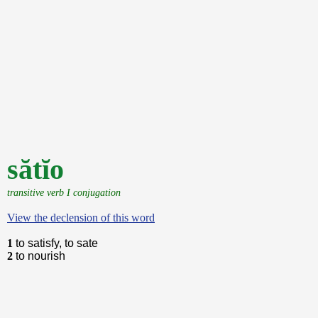
sătĭo
transitive verb I conjugation
View the declension of this word
1
to satisfy, to sate
2
to nourish