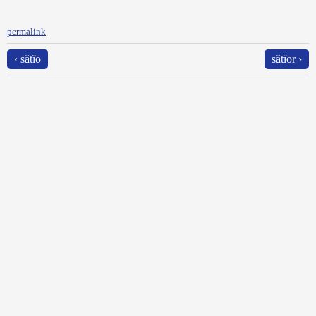
permalink
‹ sătĭo
sătĭor ›