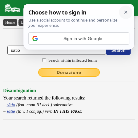
Latin Dictionary
Home
›
Latin-English
›
sătĭo
Latin to English Dictionary
Sign in with Google
Search within inflected forms
Donazione
Disambiguation
Your search returned the following results:
sătĭo
(fem. noun III decl.) substantive
sătĭo
(tr. v. I conjug.) verb
IN THIS PAGE