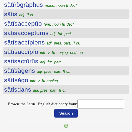
sătĭrŏgrăphus
masc. noun II decl.
sătis
adj. II cl.
sătĭsacceptĭo
fem. noun III decl.
satisacceptūrūs
adj. fut. part.
sătĭsaccĭpiens
adj. pres. part. II cl.
sătĭsaccĭpĭo
intr. v. III conjug. end. -io
satisactūrūs
adj. fut. part.
sătĭsăgens
adj. pres. part. II cl.
sătĭsăgo
intr. v. III conjug.
sătisdans
adj. pres. part. II cl.
Browse the Latin - English dictionary from: