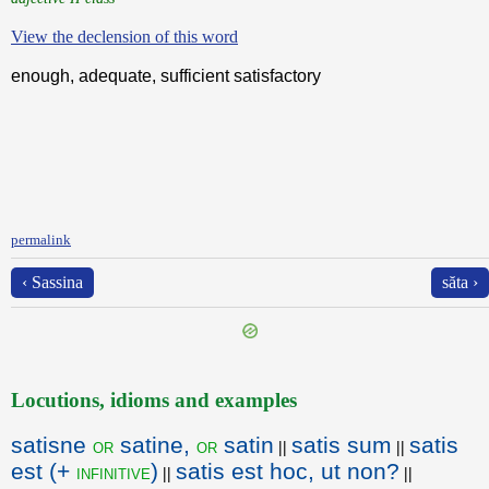
View the declension of this word
enough, adequate, sufficient satisfactory
permalink
‹ Sassina
săta ›
Locutions, idioms and examples
satisne
satine,
satin
satis sum
satis
or
or
||
||
est (+
)
satis est hoc, ut non?
infinitive
||
||