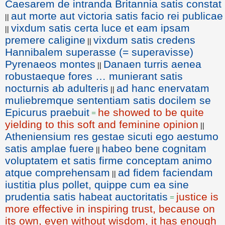
Caesarem de intranda Britannia satis constat
aut morte aut victoria satis facio rei publicae
||
vixdum satis certa luce et eam ipsam
||
premere caligine
vixdum satis credens
||
Hannibalem superasse (= superavisse)
Pyrenaeos montes
Danaen turris aenea
||
robustaeque fores … munierant satis
nocturnis ab adulteris
ad hanc enervatam
||
muliebremque sententiam satis docilem se
Epicurus praebuit
he showed to be quite
=
yielding to this soft and feminine opinion
||
Atheniensium res gestae sicuti ego aestumo
satis amplae fuere
habeo bene cognitam
||
voluptatem et satis firme conceptam animo
atque comprehensam
ad fidem faciendam
||
iustitia plus pollet, quippe cum ea sine
prudentia satis habeat auctoritatis
justice is
=
more effective in inspiring trust, because on
its own, even without wisdom, it has enough