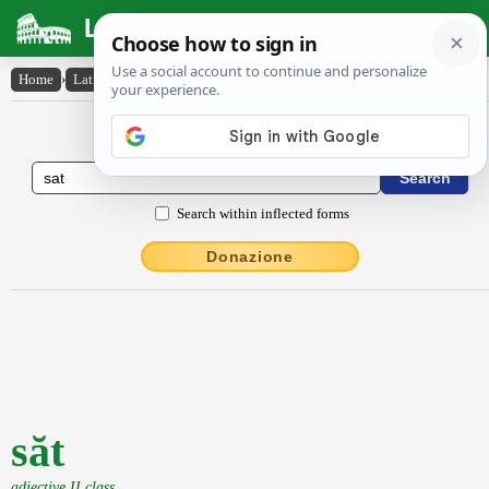
Latin Dictionary
Home
›
Latin-English
›
săt
Latin to English Dictionary
Search within inflected forms
Donazione
săt
adjective II class