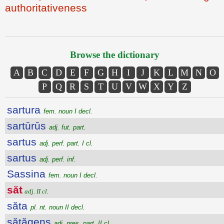
authoritativeness
Browse the dictionary
A
B
C
D
E
F
G
H
I
J
K
L
M
N
O
P
Q
R
S
T
U
V
W
X
Y
Z
sartura
fem. noun I decl.
sartūrūs
adj. fut. part.
sartus
adj. perf. part. I cl.
sartus
adj. perf. inf.
Sassina
fem. noun I decl.
săt
adj. II cl.
săta
pl. nt. noun II decl.
sătăgens
adj. pres. part. II cl.