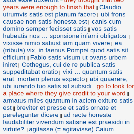
=
years were enough to finish that
Claudio
||
utrumvis satis est planum facere
ubi frons
||
causae non satis honesta est
canis cum
||
domino semper fecisset satis
vos satis
||
habeatis nos … sponsione infami obligatos
||
vixisse nimio satiust iam quam vivere
ea
||
(tributa) vix, in faenus Pompei quod satis sit
efficiunt
Fabio satis visum ut ovans urbem
||
iniret
Cethegus, cui de re publica satis
||
suppeditabat oratio
vixi … quantum satis
||
erat; mortem plenus expecto
abi quaerere,
||
ubi iurando tuo satis sit subsidi
go to look for
=
a place where they give credit to your word
||
armatus miles quantum in aciem exituro satis
est
breviter et presse et satis ornate et
||
pereleganter dicere
ad recte honeste
||
laudabiliter vivendum satisne est praesidii in
virtute?
agitasse (= agitavisse) Caium
||