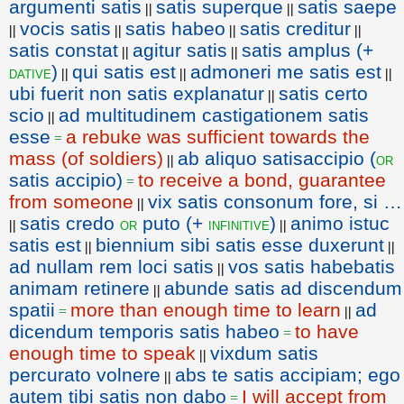
argumenti satis
satis superque
satis saepe
||
||
vocis satis
satis habeo
satis creditur
||
||
||
||
satis constat
agitur satis
satis amplus (+
||
||
)
qui satis est
admoneri me satis est
dative
||
||
||
ubi fuerit non satis explanatur
satis certo
||
scio
ad multitudinem castigationem satis
||
esse
a rebuke was sufficient towards the
=
mass (of soldiers)
ab aliquo satisaccipio (
or
||
satis accipio)
to receive a bond, guarantee
=
from someone
vix satis consonum fore, si …
||
satis credo
puto (+
)
animo istuc
or
infinitive
||
||
satis est
biennium sibi satis esse duxerunt
||
||
ad nullam rem loci satis
vos satis habebatis
||
animam retinere
abunde satis ad discendum
||
spatii
more than enough time to learn
ad
=
||
dicendum temporis satis habeo
to have
=
enough time to speak
vixdum satis
||
percurato volnere
abs te satis accipiam; ego
||
autem tibi satis non dabo
I will accept from
=