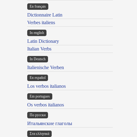
En français
Dictionnaire Latin
Verbes italiens
In english
Latin Dictionary
Italian Verbs
In Deutsch
Italienische Verben
En español
Los verbos italianos
Em portugues
Os verbos italianos
По русски
Итальянские глаголы
Στα ελληνικά