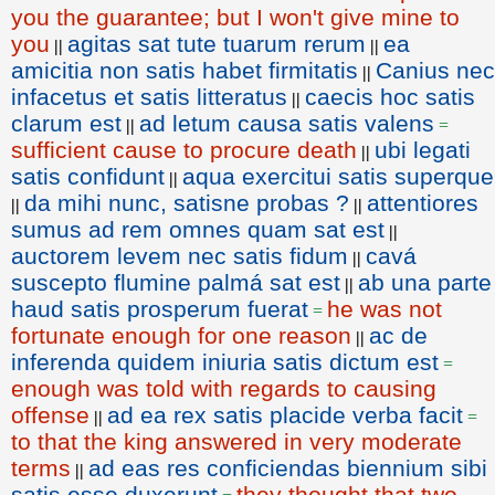
you the guarantee; but I won't give mine to
you
agitas sat tute tuarum rerum
ea
||
||
amicitia non satis habet firmitatis
Canius nec
||
infacetus et satis litteratus
caecis hoc satis
||
clarum est
ad letum causa satis valens
||
=
sufficient cause to procure death
ubi legati
||
satis confidunt
aqua exercitui satis superque
||
da mihi nunc, satisne probas ?
attentiores
||
||
sumus ad rem omnes quam sat est
||
auctorem levem nec satis fidum
cavá
||
suscepto flumine palmá sat est
ab una parte
||
haud satis prosperum fuerat
he was not
=
fortunate enough for one reason
ac de
||
inferenda quidem iniuria satis dictum est
=
enough was told with regards to causing
offense
ad ea rex satis placide verba facit
||
=
to that the king answered in very moderate
terms
ad eas res conficiendas biennium sibi
||
satis esse duxerunt
they thought that two