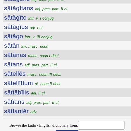
sătăgĭtans
adj. pres. part. II cl.
sătăgĭto
intr. v. I conjug.
sătăgĭus
adj. I cl.
sătăgo
intr. v. III conjug.
sătān
inv. masc. noun
sătānas
masc. noun I decl.
sătans
adj. pres. part. II cl.
sătellēs
masc. noun III decl.
sătellĭtĭum
nt. noun II decl.
sătĭābĭlis
adj. II cl.
sătĭans
adj. pres. part. II cl.
sătĭantĕr
adv.
Browse the Latin - English dictionary from: