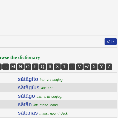
săt ›
wse the dictionary
L
M
N
O
P
Q
R
S
T
U
V
W
X
Y
Z
sătăgĭto
intr. v. I conjug.
sătăgĭus
adj. I cl.
sătăgo
intr. v. III conjug.
sătān
inv. masc. noun
sătānas
masc. noun I decl.