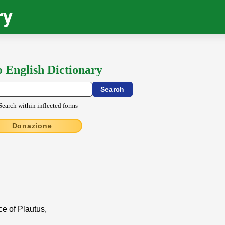
ry
o English Dictionary
Search within inflected forms
Donazione
ce of Plautus,