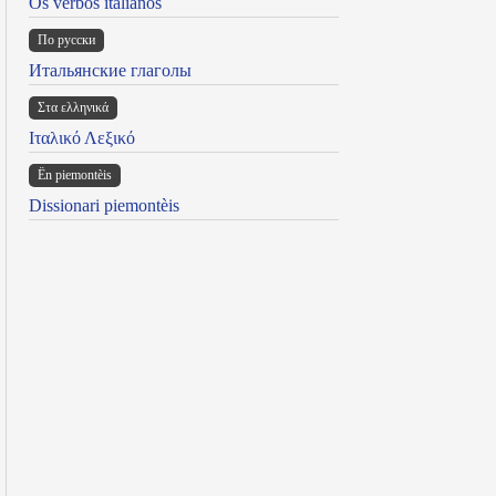
Os verbos italianos
По русски
Итальянские глаголы
Στα ελληνικά
Ιταλικό Λεξικό
Ën piemontèis
Dissionari piemontèis