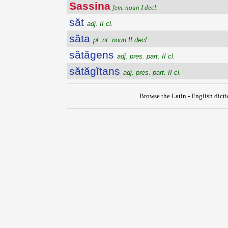
Sassina
fem. noun I decl.
săt
adj. II cl.
săta
pl. nt. noun II decl.
sătăgens
adj. pres. part. II cl.
sătăgĭtans
adj. pres. part. II cl.
Browse the Latin - English dict