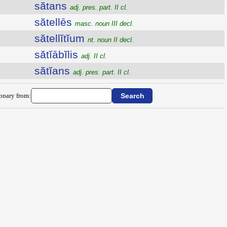
sătans
adj. pres. part. II cl.
sătellēs
masc. noun III decl.
sătellĭtĭum
nt. noun II decl.
sătĭābĭlis
adj. II cl.
sătĭans
adj. pres. part. II cl.
ionary from: