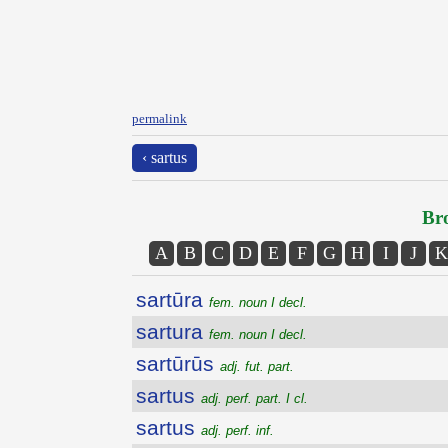
permalink
‹ sartus
Bro
A
B
C
D
E
F
G
H
I
J
K
sartūra
fem. noun I decl.
sartura
fem. noun I decl.
sartūrūs
adj. fut. part.
sartus
adj. perf. part. I cl.
sartus
adj. perf. inf.