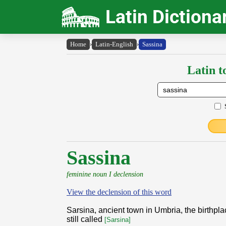
Latin Dictiona
Home
›
Latin-English
›
Sassina
Latin t
Sassina
feminine noun I declension
View the declension of this word
Sarsina, ancient town in Umbria, the birthpla
still called
[Sarsina]