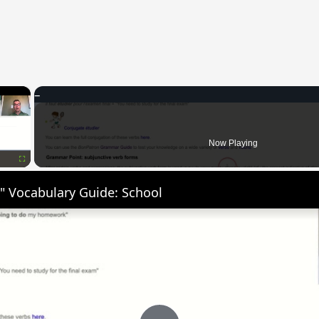
×
Now Playing
Fullscreen
" Vocabulary Guide: School