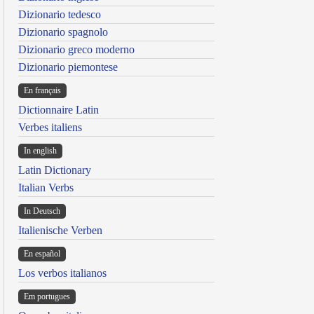
Dizionario tedesco
Dizionario spagnolo
Dizionario greco moderno
Dizionario piemontese
En français
Dictionnaire Latin
Verbes italiens
In english
Latin Dictionary
Italian Verbs
In Deutsch
Italienische Verben
En español
Los verbos italianos
Em portugues