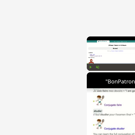
Play
Unmute
"BonPatron