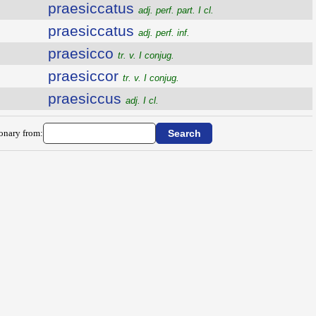
praesiccatus
adj. perf. part. I cl.
praesiccatus
adj. perf. inf.
praesicco
tr. v. I conjug.
praesiccor
tr. v. I conjug.
praesiccus
adj. I cl.
ionary from: