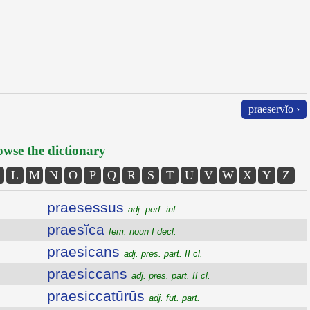
praeservĭo ›
wse the dictionary
L
M
N
O
P
Q
R
S
T
U
V
W
X
Y
Z
praesessus
adj. perf. inf.
praesĭca
fem. noun I decl.
praesicans
adj. pres. part. II cl.
praesiccans
adj. pres. part. II cl.
praesiccatūrūs
adj. fut. part.