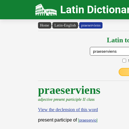
Latin Dictiona
Home
›
Latin-English
›
praeserviens
Latin t
praeserviens
adjective present participle II class
View the declension of this word
present participe of
[
praeservio
]