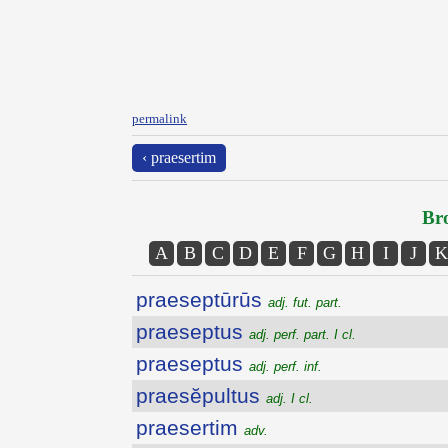
permalink
‹ praesertim
Bro
A
B
C
D
E
F
G
H
I
J
K
praeseptūrūs
adj. fut. part.
praeseptus
adj. perf. part. I cl.
praeseptus
adj. perf. inf.
praesĕpultus
adj. I cl.
praesertim
adv.