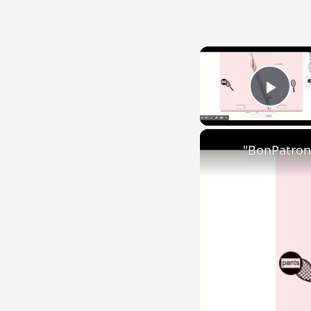
Play
"BonPatron"