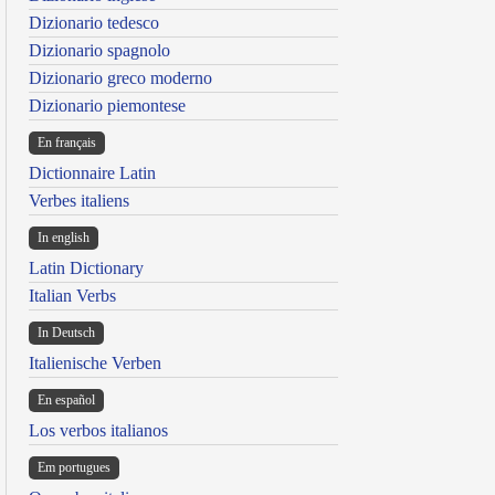
Dizionario tedesco
Dizionario spagnolo
Dizionario greco moderno
Dizionario piemontese
En français
Dictionnaire Latin
Verbes italiens
In english
Latin Dictionary
Italian Verbs
In Deutsch
Italienische Verben
En español
Los verbos italianos
Em portugues