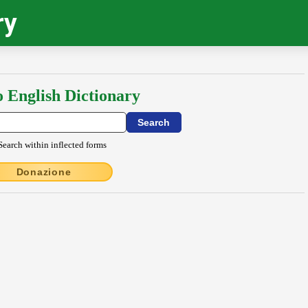
ry
o English Dictionary
Search within inflected forms
Donazione