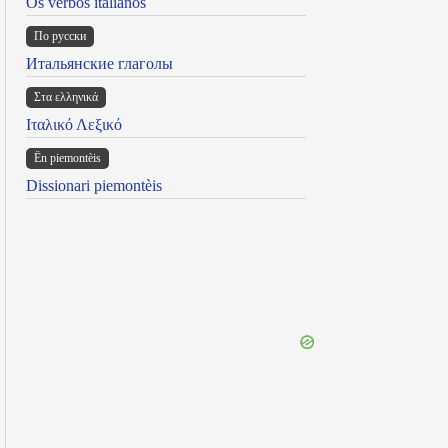
Os verbos italianos
По русски
Итальянские глаголы
Στα ελληνικά
Ιταλικό Λεξικό
Ën piemontèis
Dissionari piemontèis