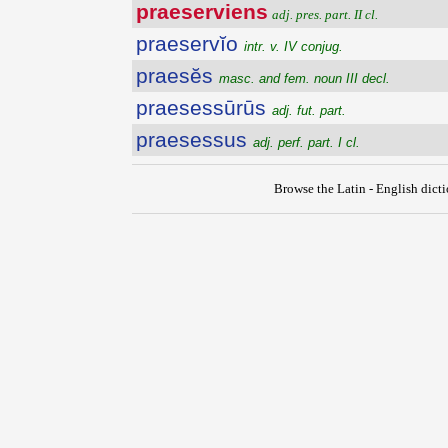
praeserviens
adj. pres. part. II cl.
praeservĭo
intr. v. IV conjug.
praesĕs
masc. and fem. noun III decl.
praesessūrūs
adj. fut. part.
praesessus
adj. perf. part. I cl.
Browse the Latin - English dict