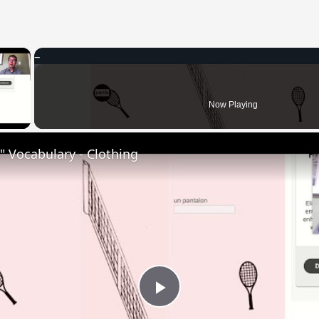
×
 Video
Now Playing
 Vocabulary - Clothing
Play