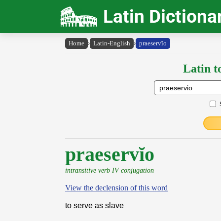
Latin Dictiona
Home
›
Latin-English
›
praeservĭo
Latin t
praeservĭo
intransitive verb IV conjugation
View the declension of this word
to serve as slave