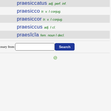
praesiccatus
adj. perf. inf.
praesicco
tr. v. I conjug.
praesiccor
tr. v. I conjug.
praesiccus
adj. I cl.
praesĭcĭa
fem. noun I decl.
ionary from: