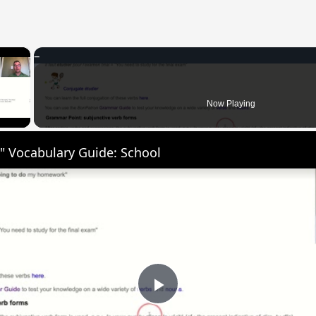
×
 Video
Now Playing
" Vocabulary Guide: School
Play