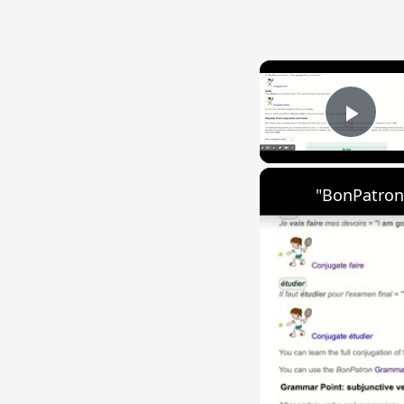
Play
"BonPatron