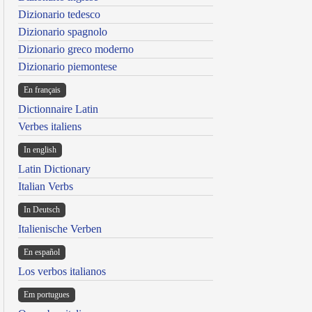
Dizionario tedesco
Dizionario spagnolo
Dizionario greco moderno
Dizionario piemontese
En français
Dictionnaire Latin
Verbes italiens
In english
Latin Dictionary
Italian Verbs
In Deutsch
Italienische Verben
En español
Los verbos italianos
Em portugues