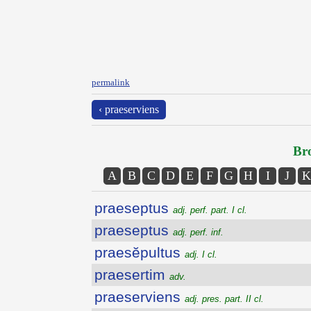
permalink
‹ praeserviens
Bro
A
B
C
D
E
F
G
H
I
J
K
praeseptus
adj. perf. part. I cl.
praeseptus
adj. perf. inf.
praesĕpultus
adj. I cl.
praesertim
adv.
praeserviens
adj. pres. part. II cl.