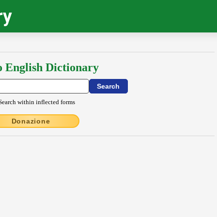
ry
o English Dictionary
Search within inflected forms
Donazione