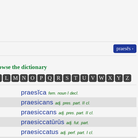
praesĕs ›
wse the dictionary
L
M
N
O
P
Q
R
S
T
U
V
W
X
Y
Z
praesĭca
fem. noun I decl.
praesicans
adj. pres. part. II cl.
praesiccans
adj. pres. part. II cl.
praesiccatūrūs
adj. fut. part.
praesiccatus
adj. perf. part. I cl.