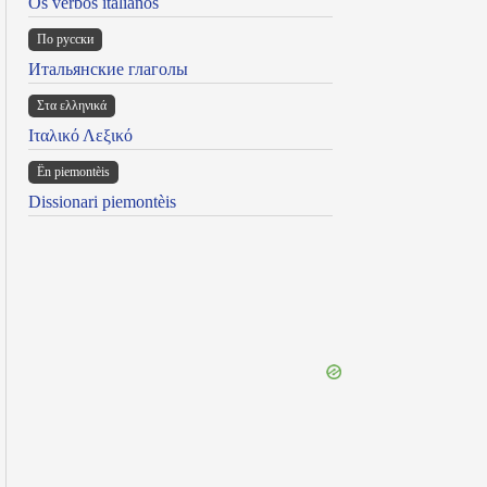
Os verbos italianos
По русски
Итальянские глаголы
Στα ελληνικά
Ιταλικό Λεξικό
Ën piemontèis
Dissionari piemontèis