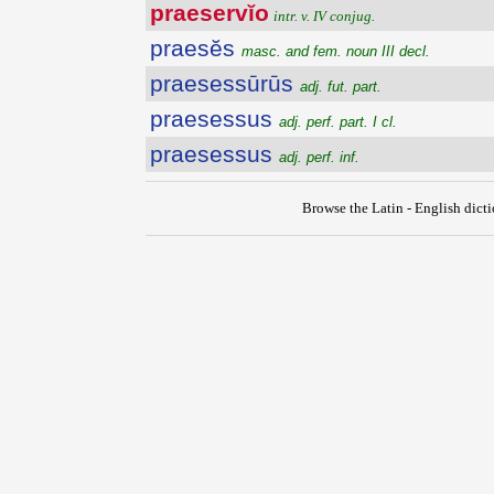
praeservĭo
intr. v. IV conjug.
praesĕs
masc. and fem. noun III decl.
praesessūrūs
adj. fut. part.
praesessus
adj. perf. part. I cl.
praesessus
adj. perf. inf.
Browse the Latin - English dict