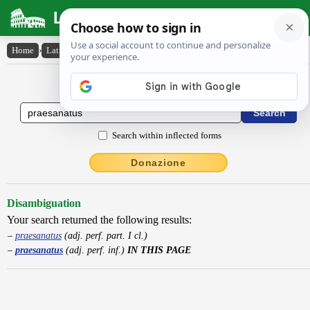
Latin Dictionary
Home
›
Latin-English
›
praesanatus
Latin to English Dictionary
Search within inflected forms
Donazione
Disambiguation
Your search returned the following results:
praesanatus
(adj. perf. part. I cl.)
praesanatus
(adj. perf. inf.)
IN THIS PAGE