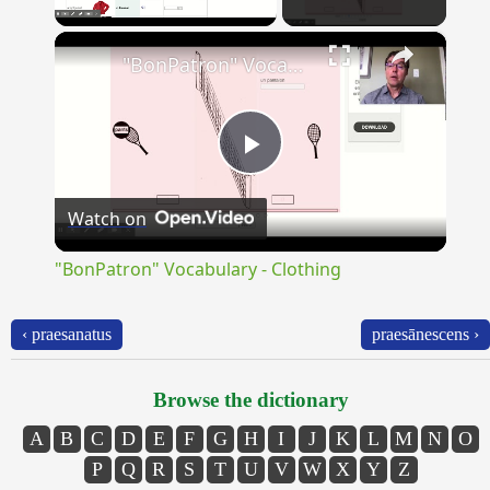
×
Unmute
"BonPatron" Vocabulary - Clothing
Play
Watch on
Video
"BonPatron" Vocabulary - Clothing
‹ praesanatus
praesānescens ›
Browse the dictionary
A
B
C
D
E
F
G
H
I
J
K
L
M
N
O
P
Q
R
S
T
U
V
W
X
Y
Z