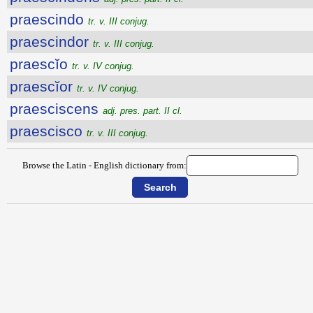
praescindo
tr. v. III conjug.
praescindor
tr. v. III conjug.
praescĭo
tr. v. IV conjug.
praescĭor
tr. v. IV conjug.
praesciscens
adj. pres. part. II cl.
praescisco
tr. v. III conjug.
Browse the Latin - English dictionary from: