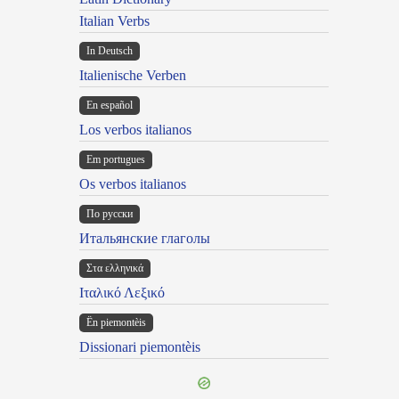
Italian Verbs
In Deutsch
Italienische Verben
En español
Los verbos italianos
Em portugues
Os verbos italianos
По русски
Итальянские глаголы
Στα ελληνικά
Ιταλικό Λεξικό
Ën piemontèis
Dissionari piemontèis