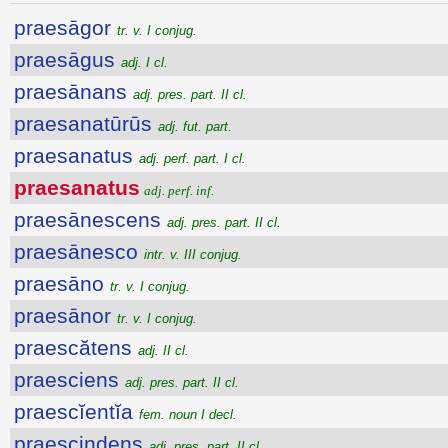
praesāgor
tr. v. I conjug.
praesāgus
adj. I cl.
praesānans
adj. pres. part. II cl.
praesanatūrūs
adj. fut. part.
praesanatus
adj. perf. part. I cl.
praesanatus
adj. perf. inf.
praesānescens
adj. pres. part. II cl.
praesānesco
intr. v. III conjug.
praesāno
tr. v. I conjug.
praesānor
tr. v. I conjug.
praescătens
adj. II cl.
praesciens
adj. pres. part. II cl.
praescĭentĭa
fem. noun I decl.
praescindens
adj. pres. part. II cl.