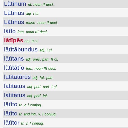
Lătīnum
nt. noun II decl.
Lătīnus
adj. I cl.
Lătīnus
masc. noun II decl.
lātĭo
fem. noun III decl.
lātĭpēs
adj. II cl.
lătĭtābundus
adj. I cl.
lātĭtans
adj. pres. part. II cl.
lătĭtātĭo
fem. noun III decl.
latitatūrūs
adj. fut. part.
latitatus
adj. perf. part. I cl.
latitatus
adj. perf. inf.
lātĭto
tr. v. I conjug.
lătĭto
tr. and intr. v. I conjug.
lātĭtor
tr. v. I conjug.