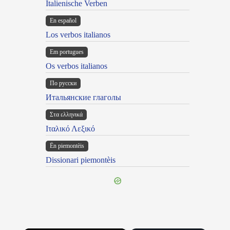
Italienische Verben
En español
Los verbos italianos
Em portugues
Os verbos italianos
По русски
Итальянские глаголы
Στα ελληνικά
Ιταλικό Λεξικό
Ën piemontèis
Dissionari piemontèis