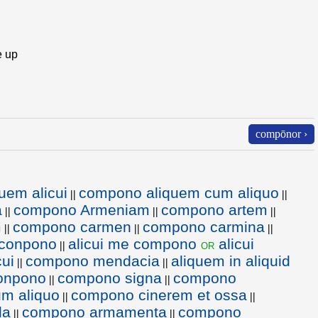
e up
compōnor ›
uem alicui
compono aliquem cum aliquo
||
||
a
compono Armeniam
compono artem
||
||
||
m
compono carmen
compono carmina
||
||
||
 conpono
alicui me compono
alicui
or
||
cui
compono mendacia
aliquem in aliquid
||
||
conpono
compono signa
compono
||
||
m aliquo
compono cinerem et ossa
||
||
la
compono armamenta
compono
||
||