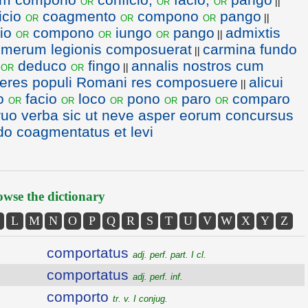
or
or
or
||
icio
coagmento
compono
pango
or
or
or
||
cio
compono
iungo
pango
admixtis
or
or
or
||
 numerum legionis composuerat
carmina fundo
||
o
deduco
fingo
annalis nostros cum
or
or
||
teres populi Romani res composuere
alicui
||
o
facio
loco
pono
paro
comparo
or
or
or
or
or
ruo verba sic ut neve asper eorum concursus
o coagmentatus et levi
wse the dictionary
L
M
N
O
P
Q
R
S
T
U
V
W
X
Y
Z
comportatus
adj. perf. part. I cl.
comportatus
adj. perf. inf.
comporto
tr. v. I conjug.