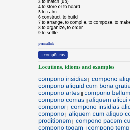
3
to match (up)
4
to store or to hoard
5
to calm
6
construct, to build
7
to arrange, to compile, to compose, to mak
8
to organize, to order
9
to settle
permalink
‹ compōnens
Locutions, idioms and examples
compono insidias
compono aliq
||
compono aliquid cum bona grati
compono artes
compono bellu
||
compono comas
aliquem alicui
||
componor
compono insidias ali
||
compono
aliquem cum aliquo 
||
proditionem
compono pacem cu
||
compono togam
compono temp
||