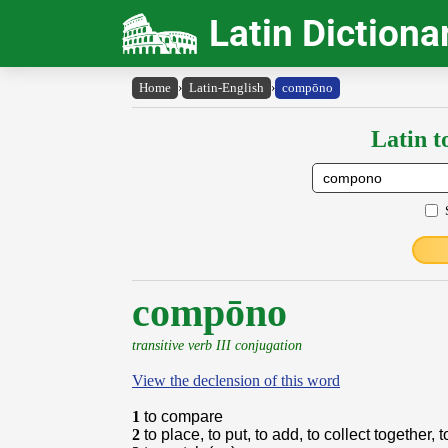
Latin Dictiona
Home
›
Latin-English
›
compōno
Latin t
compōno
transitive verb III conjugation
View the declension of this word
1
to compare
2
to place, to put, to add, to collect together, t