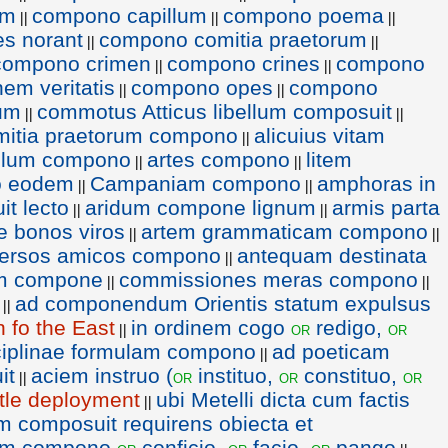
am
compono capillum
compono poema
||
||
||
s norant
compono comitia praetorum
||
||
compono crimen
compono crines
compono
||
||
em veritatis
compono opes
compono
||
||
um
commotus Atticus libellum composuit
||
||
mitia praetorum compono
alicuius vitam
||
llum compono
artes compono
litem
||
||
o eodem
Campaniam compono
amphoras in
||
||
it lecto
aridum compone lignum
armis parta
||
||
e bonos viros
artem grammaticam compono
||
||
ersos amicos compono
antequam destinata
||
vum compone
commissiones meras compono
||
||
ad componendum Orientis statum expulsus
||
n fo the East
in ordinem cogo
redigo,
or
or
||
iplinae formulam compono
ad poeticam
||
it
aciem instruo (
instituo,
constituo,
or
or
or
||
ttle deployment
ubi Metelli dicta cum factis
||
m composuit requirens obiecta et
em compono
conficio,
facio,
pango