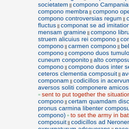
societatem
compono Campani
||
compono membra
compono ope
||
compono controversias regum
||
fluctus
componat se ad imitation
||
mensam gramine
compono libr
||
struem alicuius rei compono
co
||
compono
carmen compono
be
||
||
compono
compono duos tumul
||
cuneum conponito
alto composu
||
compono
compono duos inter s
||
ceteros clementia composuit
av
||
componam
codicillos in acer
||
aversos soliti componere amicos
sent to put together the situatio
=
compono
certam quamdam disc
||
pronus carmina libenter composu
compono)
to set the army in ba
=
composuit
codicillos ad Nerone
||
expurgaturum adseverans
pac