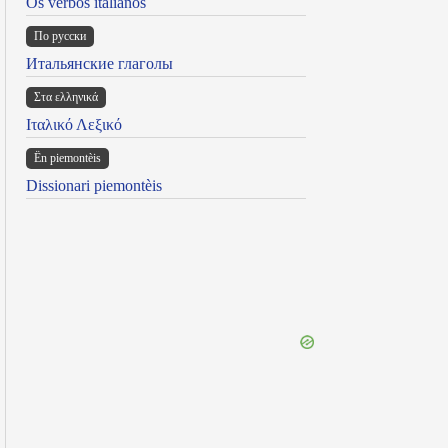
Os verbos italianos
По русски
Итальянские глаголы
Στα ελληνικά
Ιταλικό Λεξικό
Ën piemontèis
Dissionari piemontèis