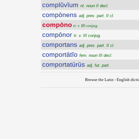
complŭvĭum
nt. noun II decl.
compōnens
adj. pres. part. II cl.
compōno
tr. v. III conjug.
compōnor
tr. v. III conjug.
comportans
adj. pres. part. II cl.
comportātĭo
fem. noun III decl.
comportatūrūs
adj. fut. part.
Browse the Latin - English dict