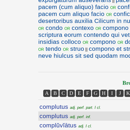
||
pacem (cum aliquo) facio
conf
or
pacem cum aliquo facio
confi
or
desertoribus auxilia Cilicum in
condo
contexo
compon
or
or
or
scriptura eorum contendo qui ve
insidias colloco
compono
d
or
or
tendo
struo
compono et st
or
or
||
neve hiulcus sit sed quodam mod
Bro
A
B
C
D
E
F
G
H
I
J
K
complutus
adj. perf. part. I cl.
complutus
adj. perf. inf.
complŭvĭātus
adj. I cl.