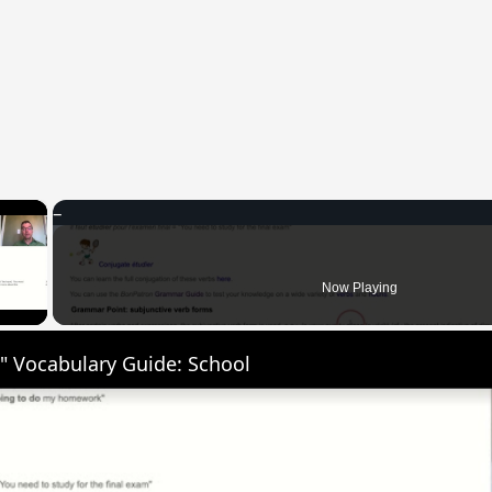
×
 Video
Now Playing
" Vocabulary Guide: School