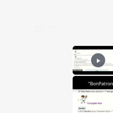
{{ID:COMPONO100}}
---CACHE---
Play
"BonPatron