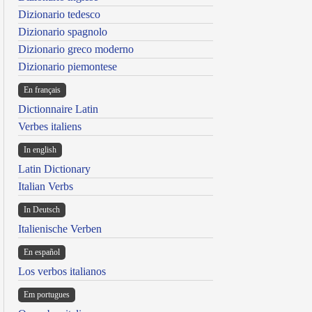
Dizionario tedesco
Dizionario spagnolo
Dizionario greco moderno
Dizionario piemontese
En français
Dictionnaire Latin
Verbes italiens
In english
Latin Dictionary
Italian Verbs
In Deutsch
Italienische Verben
En español
Los verbos italianos
Em portugues