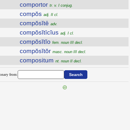
comportor
tr. v. I conjug.
compŏs
adj. II cl.
compŏsĭtē
adv.
compŏsĭtīcĭus
adj. I cl.
compŏsĭtĭo
fem. noun III decl.
compŏsĭtŏr
masc. noun III decl.
compositum
nt. noun II decl.
ionary from: