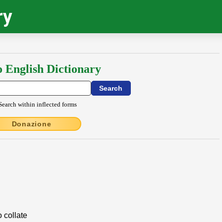
ry
o English Dictionary
Search within inflected forms
Donazione
o collate