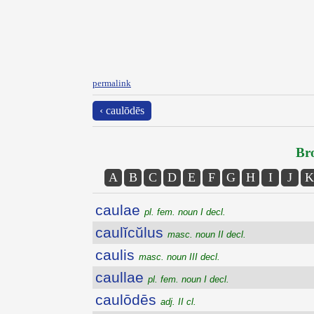
permalink
‹ caulōdēs
Bro
A
B
C
D
E
F
G
H
I
J
K
caulae
pl. fem. noun I decl.
caulĭcŭlus
masc. noun II decl.
caulis
masc. noun III decl.
caullae
pl. fem. noun I decl.
caulōdēs
adj. II cl.