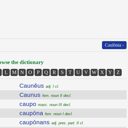
Caulōnia ›
wse the dictionary
L
M
N
O
P
Q
R
S
T
U
V
W
X
Y
Z
Caunĕus
adj. I cl.
Caunus
fem. noun II decl.
caupo
masc. noun III decl.
caupōna
fem. noun I decl.
caupōnans
adj. pres. part. II cl.