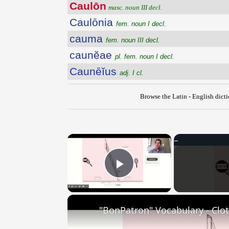
Caulōn
masc. noun III decl.
Caulōnia
fem. noun I decl.
cauma
fem. noun III decl.
caunĕae
pl. fem. noun I decl.
Caunēĭus
adj. I cl.
Browse the Latin - English dict
×
Play Video
"BonPatron" Vocabulary - Clo