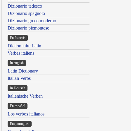
Dizionario tedesco
Dizionario spagnolo
Dizionario greco moderno
Dizionario piemontese
En français
Dictionnaire Latin
Verbes italiens
In english
Latin Dictionary
Italian Verbs
In Deutsch
Italienische Verben
En español
Los verbos italianos
Em portugues