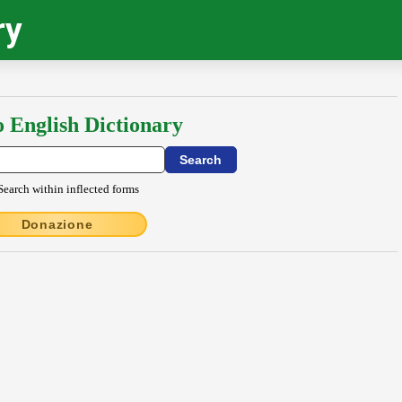
ry
o English Dictionary
Search within inflected forms
Donazione