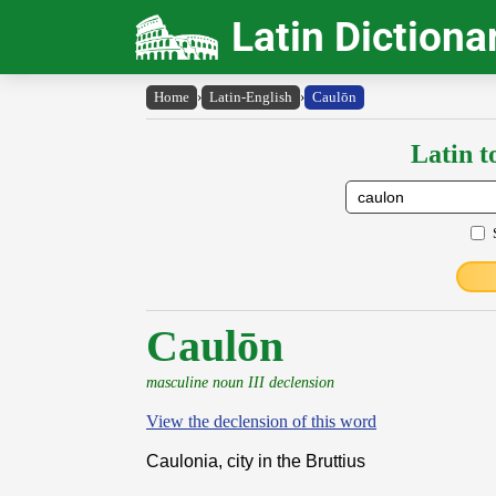
Latin Dictiona
Home
›
Latin-English
›
Caulōn
Latin t
Caulōn
masculine noun III declension
View the declension of this word
Caulonia, city in the Bruttius