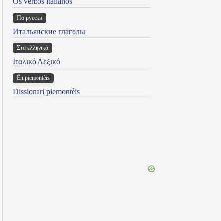
Os verbos italianos
По русски
Итальянские глаголы
Στα ελληνικά
Ιταλικό Λεξικό
Ën piemontèis
Dissionari piemontèis