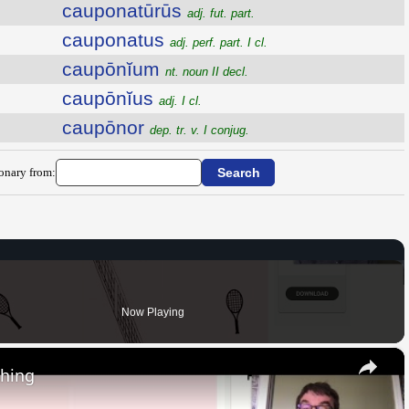
cauponatūrūs
adj. fut. part.
cauponatus
adj. perf. part. I cl.
caupōnĭum
nt. noun II decl.
caupōnĭus
adj. I cl.
caupōnor
dep. tr. v. I conjug.
ionary from:
Now Playing
×
thing