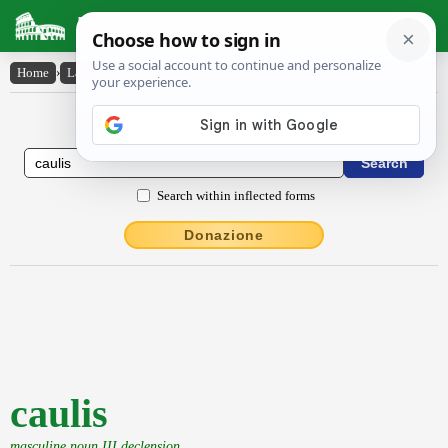
Latin Dictionary
Home
›
Latin-English
›
caulis
Latin to English Dictionary
Search within inflected forms
Donazione
caulis
masculine noun III declension