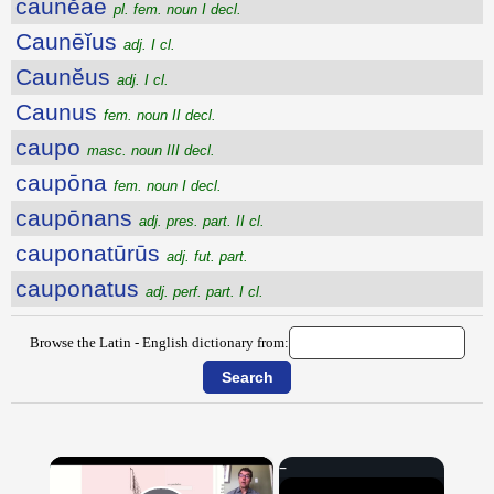
caunĕae
pl. fem. noun I decl.
Caunēĭus
adj. I cl.
Caunĕus
adj. I cl.
Caunus
fem. noun II decl.
caupo
masc. noun III decl.
caupōna
fem. noun I decl.
caupōnans
adj. pres. part. II cl.
cauponatūrūs
adj. fut. part.
cauponatus
adj. perf. part. I cl.
Browse the Latin - English dictionary from:
×