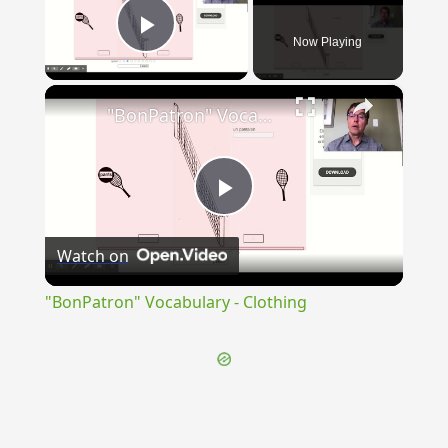
Now Playing
Play Video
×
"BonPatron" Vocabulary - Clothing
Play
Watch on
Video
"BonPatron" Vocabulary - Clothing
{{ID:CAULIS100}}
---CACHE---