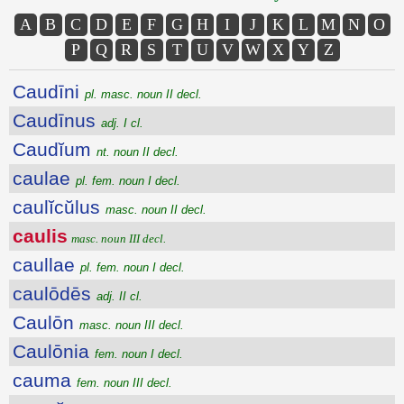
A
B
C
D
E
F
G
H
I
J
K
L
M
N
O
P
Q
R
S
T
U
V
W
X
Y
Z
Caudīni
pl. masc. noun II decl.
Caudīnus
adj. I cl.
Caudĭum
nt. noun II decl.
caulae
pl. fem. noun I decl.
caulĭcŭlus
masc. noun II decl.
caulis
masc. noun III decl.
caullae
pl. fem. noun I decl.
caulōdēs
adj. II cl.
Caulōn
masc. noun III decl.
Caulōnia
fem. noun I decl.
cauma
fem. noun III decl.