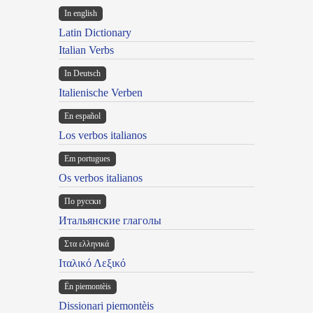
In english
Latin Dictionary
Italian Verbs
In Deutsch
Italienische Verben
En español
Los verbos italianos
Em portugues
Os verbos italianos
По русски
Итальянские глаголы
Στα ελληνικά
Ιταλικό Λεξικό
Ën piemontèis
Dissionari piemontèis