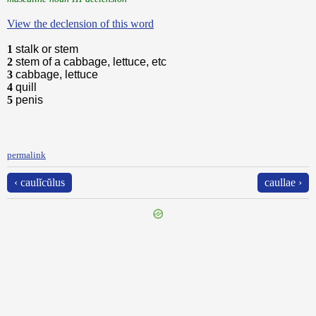
View the declension of this word
1
stalk or stem
2
stem of a cabbage, lettuce, etc
3
cabbage, lettuce
4
quill
5
penis
permalink
‹ caulĭcŭlus
caullae ›