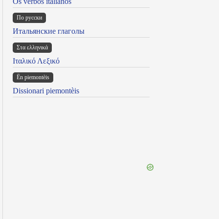
Os verbos italianos
По русски
Итальянские глаголы
Στα ελληνικά
Ιταλικό Λεξικό
Ën piemontèis
Dissionari piemontèis