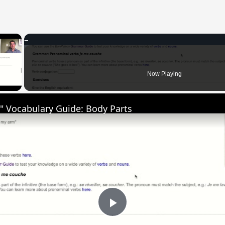
×
 Video
Now Playing
" Vocabulary Guide: Body Parts
Play