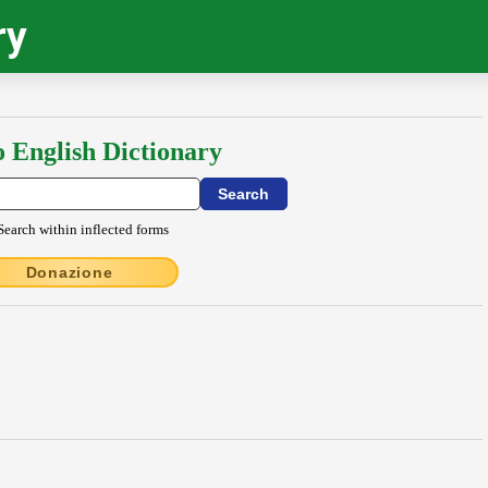
ry
o English Dictionary
Search within inflected forms
Donazione