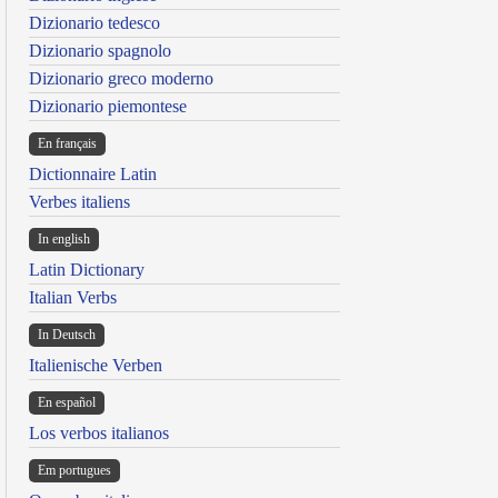
Dizionario tedesco
Dizionario spagnolo
Dizionario greco moderno
Dizionario piemontese
En français
Dictionnaire Latin
Verbes italiens
In english
Latin Dictionary
Italian Verbs
In Deutsch
Italienische Verben
En español
Los verbos italianos
Em portugues