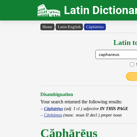
Latin Dictiona
Home
›
Latin-English
›
Căphārēus
Latin t
Disambiguation
Your search returned the following results:
Căphārēus
(adj. I cl.) adjective
IN THIS PAGE
Căphāreus
(masc. noun II decl.) proper noun
Căphārēus