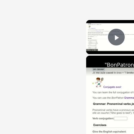
Play
"BonPatron