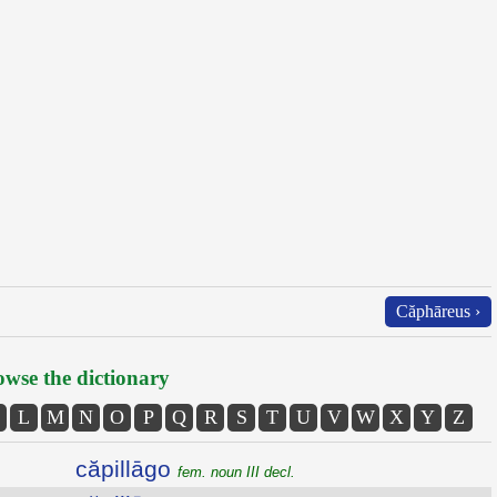
Căphāreus ›
wse the dictionary
L
M
N
O
P
Q
R
S
T
U
V
W
X
Y
Z
căpillāgo
fem. noun III decl.