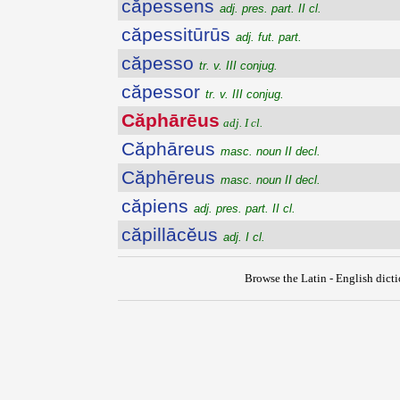
căpessens
adj. pres. part. II cl.
căpessitūrūs
adj. fut. part.
căpesso
tr. v. III conjug.
căpessor
tr. v. III conjug.
Căphārēus
adj. I cl.
Căphāreus
masc. noun II decl.
Căphēreus
masc. noun II decl.
căpiens
adj. pres. part. II cl.
căpillācĕus
adj. I cl.
Browse the Latin - English dict