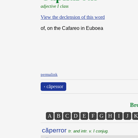
adjective I class
View the declension of this word
of, on the Cafareo in Euboea
permalink
‹ căpessor
Bro
A
B
C
D
E
F
G
H
I
J
K
căperror
tr. and intr. v. I conjug.