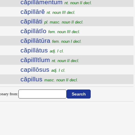
căpillāmentum
nt. noun II decl.
căpillārĕ
nt. noun III decl.
căpillāti
pl. masc. noun II decl.
căpillātĭo
fem. noun III decl.
căpillātūra
fem. noun I decl.
căpillātus
adj. I cl.
căpillĭtĭum
nt. noun II decl.
capillōsus
adj. I cl.
căpillus
masc. noun II decl.
ionary from: