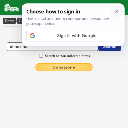
Latin Dictionary
Home
›
Latin-English
›
abrasūrūs
Latin to English Dictionary
Search within inflected forms
Donazione