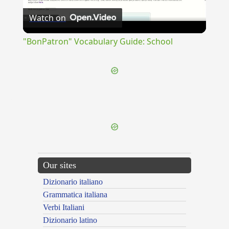
Watch on
Video
"BonPatron" Vocabulary Guide: School
{{ID:ABRASURUS100}}
---CACHE---
Our sites
Dizionario italiano
Grammatica italiana
Verbi Italiani
Dizionario latino