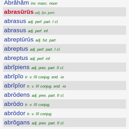
Ābrăhăm
inv. masc. noun
abrasūrūs
adj. fut. part.
abrasus
adj. perf. part. I cl.
abrasus
adj. perf. inf.
abreptūrūs
adj. fut. part.
abreptus
adj. perf. part. I cl.
abreptus
adj. perf. inf.
abrĭpiens
adj. pres. part. II cl.
abrĭpĭo
tr. v. III conjug. end. -io
abrĭpĭor
tr. v. III conjug. end. -io
abrōdens
adj. pres. part. II cl.
abrōdo
tr. v. III conjug.
abrōdor
tr. v. III conjug.
abrŏgans
adj. pres. part. II cl.