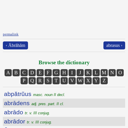
permalink
‹ Ābrăhăm
abrasus ›
Browse the dictionary
A
B
C
D
E
F
G
H
I
J
K
L
M
N
O
P
Q
R
S
T
U
V
W
X
Y
Z
abpătrŭus
masc. noun II decl.
abrādens
adj. pres. part. II cl.
abrādo
tr. v. III conjug.
abrādor
tr. v. III conjug.