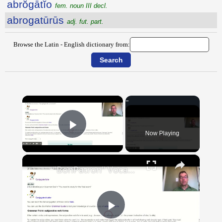
abrŏgātĭo
fem. noun III decl.
abrogatūrūs
adj. fut. part.
Browse the Latin - English dictionary from:
×
Now Playing
Play Video
×
"BonPatron" Vocabulary Guide: School
Play