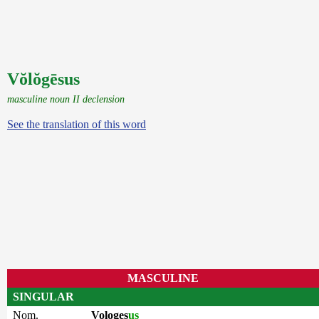
Vŏlŏgēsus
masculine noun II declension
See the translation of this word
MASCULINE
SINGULAR
Nom.
Vologes
us