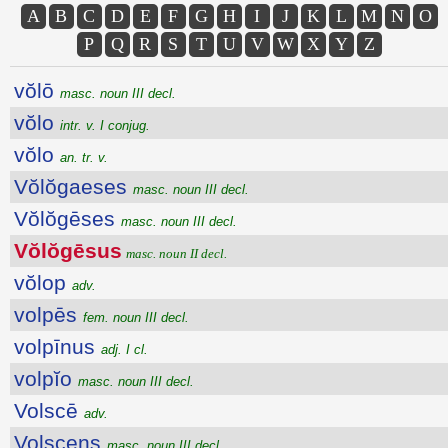
A
B
C
D
E
F
G
H
I
J
K
L
M
N
O
P
Q
R
S
T
U
V
W
X
Y
Z
vŏlō
masc. noun III decl.
vŏlo
intr. v. I conjug.
vŏlo
an. tr. v.
Vŏlŏgaeses
masc. noun III decl.
Vŏlŏgēses
masc. noun III decl.
Vŏlŏgēsus
masc. noun II decl.
vŏlop
adv.
volpēs
fem. noun III decl.
volpīnus
adj. I cl.
volpĭo
masc. noun III decl.
Volscē
adv.
Volscens
masc. noun III decl.