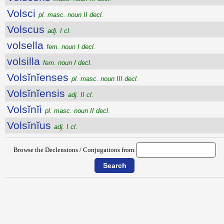
Volsci
pl. masc. noun II decl.
Volscus
adj. I cl.
volsella
fem. noun I decl.
volsilla
fem. noun I decl.
Volsĭnĭenses
pl. masc. noun III decl.
Volsĭnĭensis
adj. II cl.
Volsĭnĭi
pl. masc. noun II decl.
Volsĭnĭus
adj. I cl.
Browse the Declensions / Conjugations from: