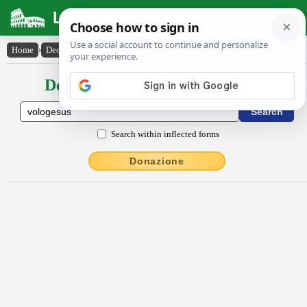
Latin Dictionary
Home
›
Declensions / Conjugations
›
Vŏlŏgēsus
Declensions / Conjugations latin
Search within inflected forms
Donazione