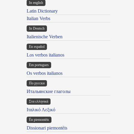
In english
Latin Dictionary
Italian Verbs
In Deutsch
Italienische Verben
En español
Los verbos italianos
Em portugues
Os verbos italianos
По русски
Итальянские глаголы
Στα ελληνικά
Ιταλικό Λεξικό
Ën piemontèis
Dissionari piemontèis