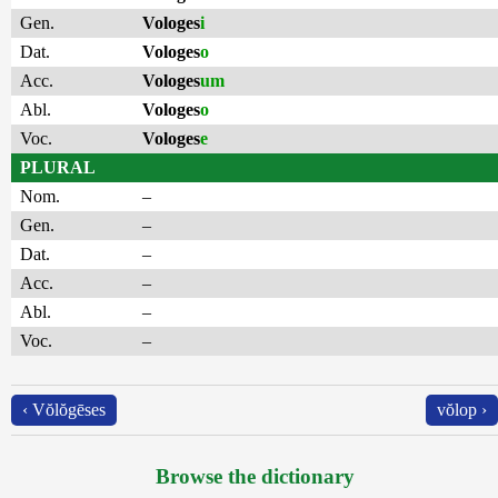
Gen.
Vologes
i
Dat.
Vologes
o
Acc.
Vologes
um
Abl.
Vologes
o
Voc.
Vologes
e
PLURAL
Nom.
–
Gen.
–
Dat.
–
Acc.
–
Abl.
–
Voc.
–
‹ Vŏlŏgēses
vŏlop ›
Browse the dictionary