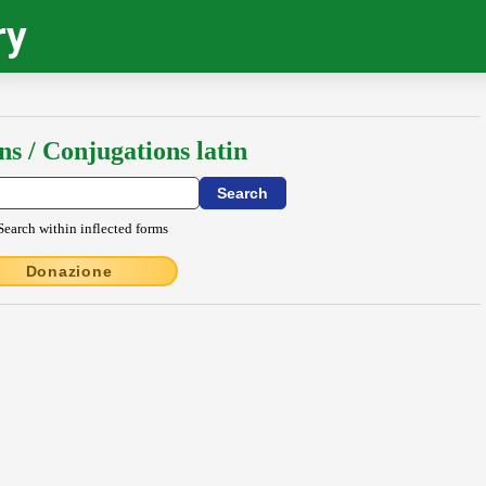
ry
ns / Conjugations latin
Search within inflected forms
Donazione