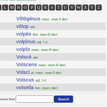
L
M
N
O
P
Q
R
S
T
U
V
W
X
Y
Z
Vŏlŏgēsus
masc. noun II decl.
vŏlop
adv.
volpēs
fem. noun III decl.
volpīnus
adj. I cl.
volpĭo
masc. noun III decl.
Volscē
adv.
Volscens
masc. noun III decl.
Volsci
pl. masc. noun II decl.
Volscus
adj. I cl.
volsella
fem. noun I decl.
ations from: