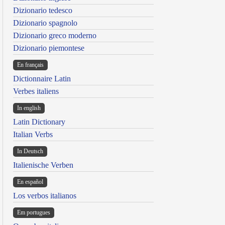
Dizionario tedesco
Dizionario spagnolo
Dizionario greco moderno
Dizionario piemontese
En français
Dictionnaire Latin
Verbes italiens
In english
Latin Dictionary
Italian Verbs
In Deutsch
Italienische Verben
En español
Los verbos italianos
Em portugues