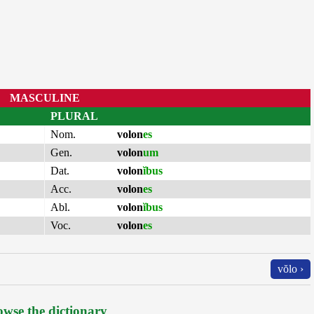
MASCULINE
PLURAL
Nom.
volon
es
Gen.
volon
um
Dat.
volon
ĭbus
Acc.
volon
es
Abl.
volon
ĭbus
Voc.
volon
es
vŏlo ›
wse the dictionary