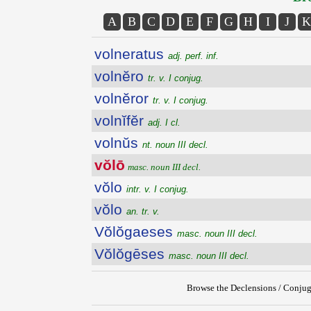
A
B
C
D
E
F
G
H
I
J
K
volneratus
adj. perf. inf.
volnĕro
tr. v. I conjug.
volnĕror
tr. v. I conjug.
volnĭfĕr
adj. I cl.
volnŭs
nt. noun III decl.
vŏlō
masc. noun III decl.
vŏlo
intr. v. I conjug.
vŏlo
an. tr. v.
Vŏlŏgaeses
masc. noun III decl.
Vŏlŏgēses
masc. noun III decl.
Browse the Declensions / Conjug