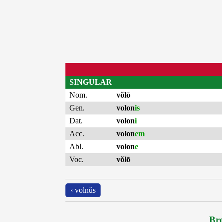
SINGULAR
Nom.
vŏlō
Gen.
volon
is
Dat.
volon
i
Acc.
volon
em
Abl.
volon
e
Voc.
vŏlō
‹ volnŭs
Bro