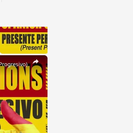
×
Progresivo)