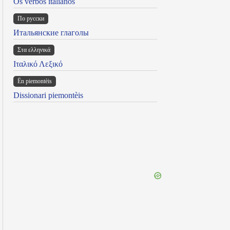
Os verbos italianos
По русски
Итальянские глаголы
Στα ελληνικά
Ιταλικό Λεξικό
Ën piemontèis
Dissionari piemontèis