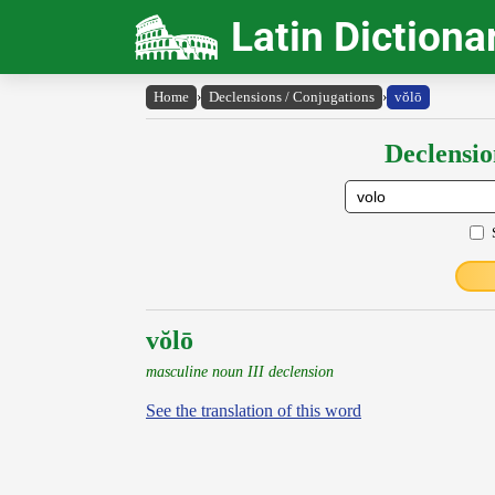
Latin Dictiona
Home
›
Declensions / Conjugations
›
vŏlō
Declensio
vŏlō
masculine noun III declension
See the translation of this word