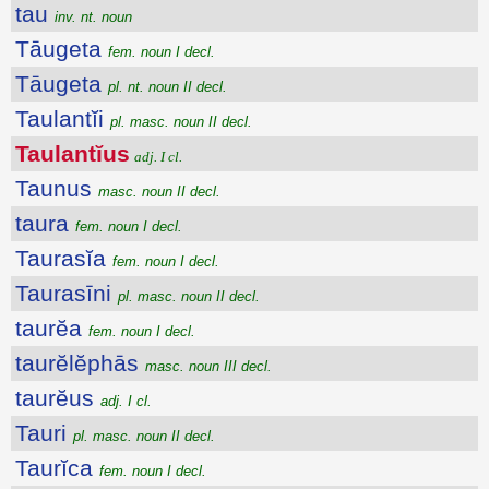
tau
inv. nt. noun
Tāugeta
fem. noun I decl.
Tāugeta
pl. nt. noun II decl.
Taulantĭi
pl. masc. noun II decl.
Taulantĭus
adj. I cl.
Taunus
masc. noun II decl.
taura
fem. noun I decl.
Taurasĭa
fem. noun I decl.
Taurasīni
pl. masc. noun II decl.
taurĕa
fem. noun I decl.
taurĕlĕphās
masc. noun III decl.
taurĕus
adj. I cl.
Tauri
pl. masc. noun II decl.
Taurĭca
fem. noun I decl.