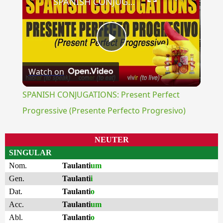
SPANISH CONJUGATIONS: Present Perfect Progressive (Presente Perfecto Progresivo)
Play
Watch on
Video
SPANISH CONJUGATIONS: Present Perfect
Progressive (Presente Perfecto Progresivo)
NEUTER
SINGULAR
Nom.
Taulanti
um
Gen.
Taulanti
i
Dat.
Taulanti
o
Acc.
Taulanti
um
Abl.
Taulanti
o