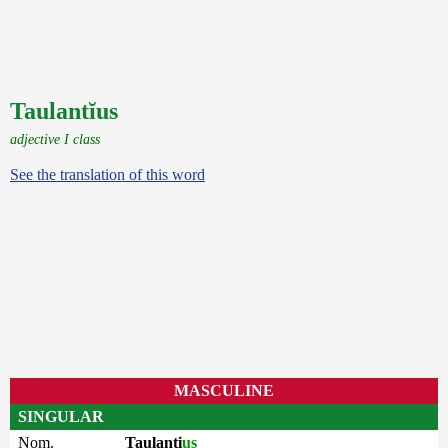
Taulantĭus
adjective I class
See the translation of this word
MASCULINE
SINGULAR
Nom.
Taulanti
us