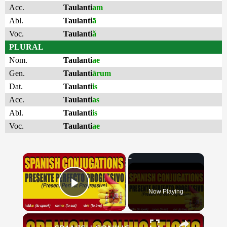
Acc.
Taulanti
am
Abl.
Taulanti
ā
Voc.
Taulanti
ă
PLURAL
Nom.
Taulanti
ae
Gen.
Taulanti
ārum
Dat.
Taulanti
is
Acc.
Taulanti
as
Abl.
Taulanti
is
Voc.
Taulanti
ae
×
Now Playing
Play Video
×