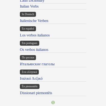
Latin Dictionary
Italian Verbs
In Deutsch
Italienische Verben
En español
Los verbos italianos
Em portugues
Os verbos italianos
По русски
Итальянские глаголы
Στα ελληνικά
Ιταλικό Λεξικό
Ën piemontèis
Dissionari piemontèis