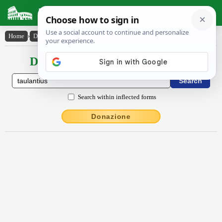
Latin Dictionary
Home
›
Declensions / Conjugations
›
Taulantĭus
Declensions / Conjugations latin
Search within inflected forms
Donazione