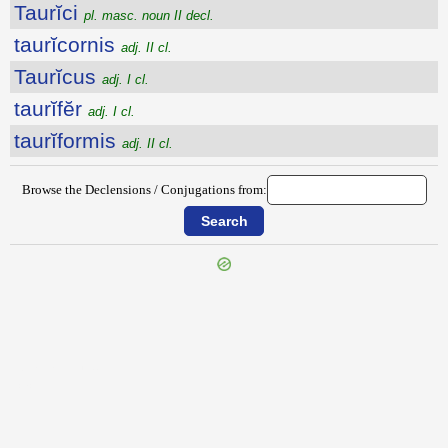
Taurĭci
pl. masc. noun II decl.
taurĭcornis
adj. II cl.
Taurĭcus
adj. I cl.
taurĭfĕr
adj. I cl.
taurĭformis
adj. II cl.
Browse the Declensions / Conjugations from:
{{ID:TAULANTIUS100}}
---CACHE---