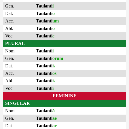
Gen.
Taulanti
i
Dat.
Taulanti
o
Acc.
Taulanti
um
Abl.
Taulanti
o
Voc.
Taulanti
e
PLURAL
Nom.
Taulanti
i
Gen.
Taulanti
ōrum
Dat.
Taulanti
is
Acc.
Taulanti
os
Abl.
Taulanti
is
Voc.
Taulanti
i
FEMININE
SINGULAR
Nom.
Taulanti
ă
Gen.
Taulanti
ae
Dat.
Taulanti
ae