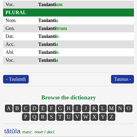
Voc.
Taulanti
um
PLURAL
Nom.
Taulanti
a
Gen.
Taulanti
ōrum
Dat.
Taulanti
is
Acc.
Taulanti
a
Abl.
Taulanti
is
Voc.
Taulanti
a
‹ Taulantĭi
Taunus ›
Browse the dictionary
A
B
C
D
E
F
G
H
I
J
K
L
M
N
O
P
Q
R
S
T
U
V
W
X
Y
Z
tătŭla
masc. noun I decl.