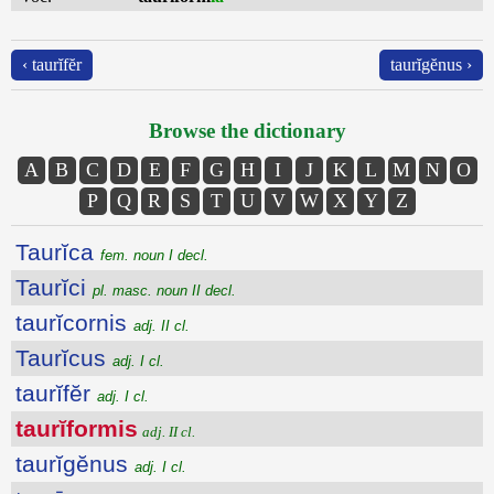
‹ taurĭfĕr
taurĭgĕnus ›
Browse the dictionary
A
B
C
D
E
F
G
H
I
J
K
L
M
N
O
P
Q
R
S
T
U
V
W
X
Y
Z
Taurĭca
fem. noun I decl.
Taurĭci
pl. masc. noun II decl.
taurĭcornis
adj. II cl.
Taurĭcus
adj. I cl.
taurĭfĕr
adj. I cl.
taurĭformis
adj. II cl.
taurĭgĕnus
adj. I cl.