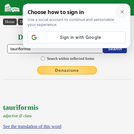
Latin Dictionary
Home
›
Declensions / Conjugations
›
taurĭformis
Declensions / Conjugations latin
Search within inflected forms
Donazione
taurĭformis
adjective II class
See the translation of this word