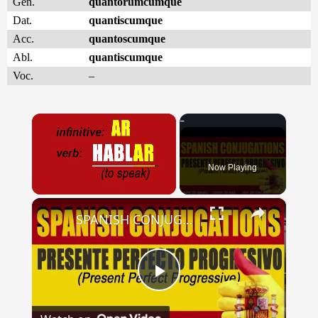
Gen.
quantorumcumque
Dat.
quantiscumque
Acc.
quantoscumque
Abl.
quantiscumque
Voc.
–
×
Now Playing
×
Unmute
SPANISH CONJUGATIONS: Present Perfect Progressive (Presente Perfecto Progresivo)
Play