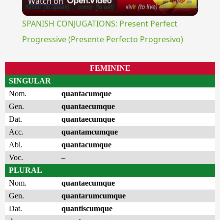
Watch on
Video
SPANISH CONJUGATIONS: Present Perfect
Progressive (Presente Perfecto Progresivo)
FEMININE
SINGULAR
Nom.
quantacumque
Gen.
quantaecumque
Dat.
quantaecumque
Acc.
quantamcumque
Abl.
quantacumque
Voc.
–
PLURAL
Nom.
quantaecumque
Gen.
quantarumcumque
Dat.
quantiscumque