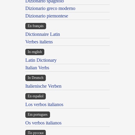
Dizionario spagnolo
Dizionario greco moderno
Dizionario piemontese
En français
Dictionnaire Latin
Verbes italiens
In english
Latin Dictionary
Italian Verbs
In Deutsch
Italienische Verben
En español
Los verbos italianos
Em portugues
Os verbos italianos
По русски