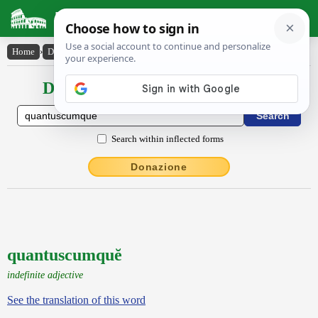
Latin Dictionary
Home
›
Declensions / Conjugations
›
quantuscumquĕ
Declensions / Conjugations latin
Search within inflected forms
Donazione
quantuscumquĕ
indefinite adjective
See the translation of this word