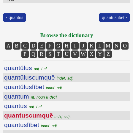
‹ quantus
quantuslĭbet ›
Browse the dictionary
A
B
C
D
E
F
G
H
I
J
K
L
M
N
O
P
Q
R
S
T
U
V
W
X
Y
Z
quantŭlus
adj. I cl.
quantŭluscumquĕ
indef. adj.
quantŭluslĭbet
indef. adj.
quantum
nt. noun II decl.
quantus
adj. I cl.
quantuscumquĕ
indef. adj.
quantuslĭbet
indef. adj.