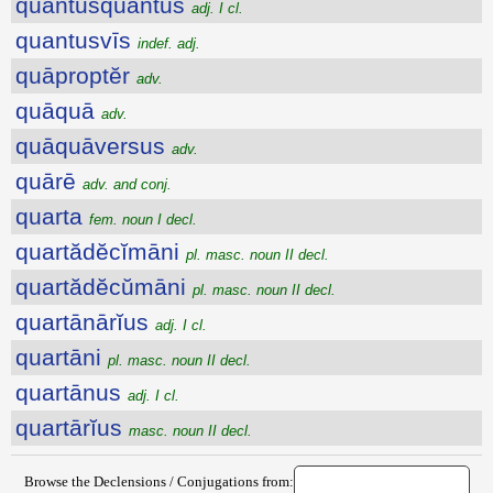
quantusquantus
adj. I cl.
quantusvīs
indef. adj.
quāproptĕr
adv.
quāquā
adv.
quāquāversus
adv.
quārē
adv. and conj.
quarta
fem. noun I decl.
quartădĕcĭmāni
pl. masc. noun II decl.
quartădĕcŭmāni
pl. masc. noun II decl.
quartānārĭus
adj. I cl.
quartāni
pl. masc. noun II decl.
quartānus
adj. I cl.
quartārĭus
masc. noun II decl.
Browse the Declensions / Conjugations from: