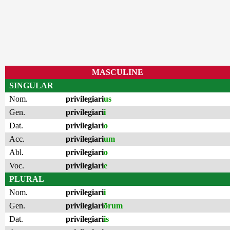
MASCULINE
SINGULAR
Nom.
privilegiari
us
Gen.
privilegiari
i
Dat.
privilegiari
o
Acc.
privilegiari
um
Abl.
privilegiari
o
Voc.
privilegiari
e
PLURAL
Nom.
privilegiari
i
Gen.
privilegiari
ōrum
Dat.
privilegiari
is