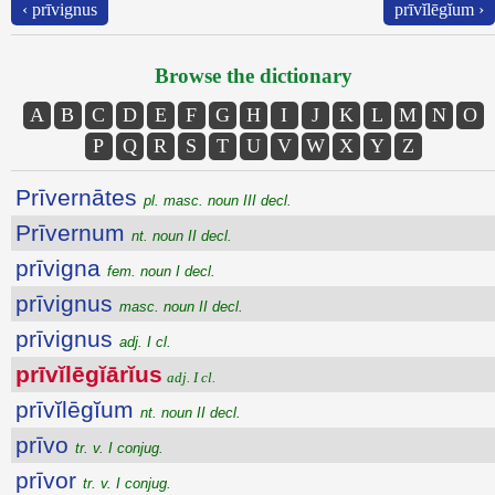
‹ prīvignus
prīvĭlēgĭum ›
Browse the dictionary
A
B
C
D
E
F
G
H
I
J
K
L
M
N
O
P
Q
R
S
T
U
V
W
X
Y
Z
Prīvernātes
pl. masc. noun III decl.
Prīvernum
nt. noun II decl.
prīvigna
fem. noun I decl.
prīvignus
masc. noun II decl.
prīvignus
adj. I cl.
prīvĭlēgĭārĭus
adj. I cl.
prīvĭlēgĭum
nt. noun II decl.
prīvo
tr. v. I conjug.
prīvor
tr. v. I conjug.