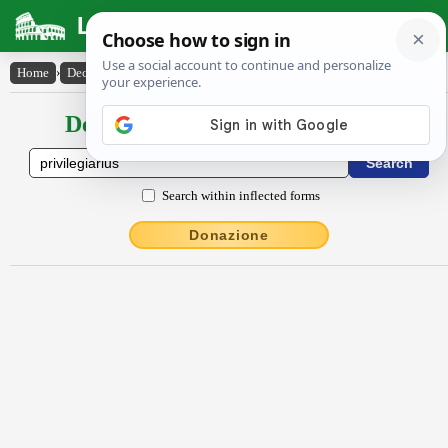
Latin Dictionary
Home
›
Declensions / Conjugations
›
prīvĭlēgĭārĭus
Declensions / Conjugations latin
Search within inflected forms
Donazione