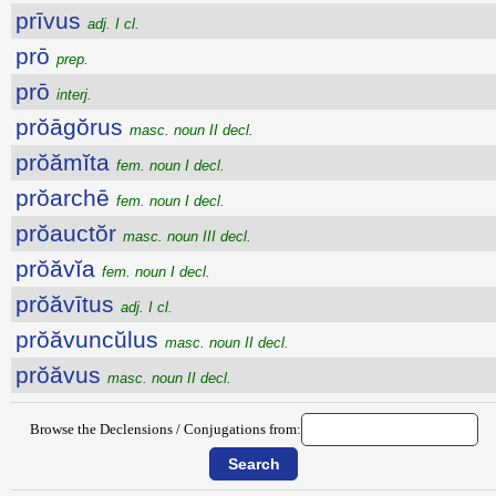
prīvus
adj. I cl.
prō
prep.
prō
interj.
prŏāgŏrus
masc. noun II decl.
prŏămĭta
fem. noun I decl.
prŏarchē
fem. noun I decl.
prŏauctŏr
masc. noun III decl.
prŏăvĭa
fem. noun I decl.
prŏăvītus
adj. I cl.
prŏăvuncŭlus
masc. noun II decl.
prŏăvus
masc. noun II decl.
Browse the Declensions / Conjugations from: