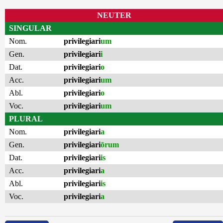
NEUTER
SINGULAR
Nom.
privilegiari
um
Gen.
privilegiari
i
Dat.
privilegiari
o
Acc.
privilegiari
um
Abl.
privilegiari
o
Voc.
privilegiari
um
PLURAL
Nom.
privilegiari
a
Gen.
privilegiari
ōrum
Dat.
privilegiari
is
Acc.
privilegiari
a
Abl.
privilegiari
is
Voc.
privilegiari
a