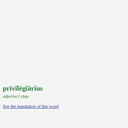
prīvĭlēgĭārĭus
adjective I class
See the translation of this word