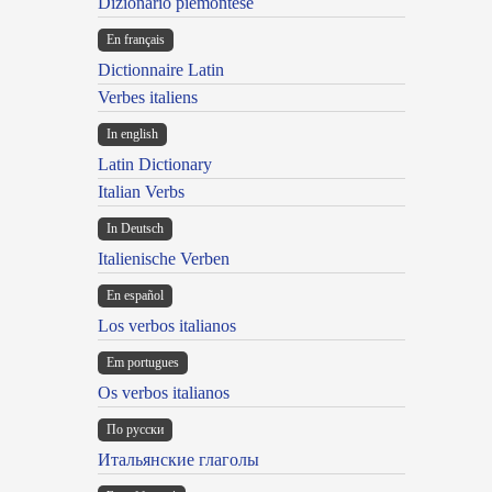
Dizionario piemontese
En français
Dictionnaire Latin
Verbes italiens
In english
Latin Dictionary
Italian Verbs
In Deutsch
Italienische Verben
En español
Los verbos italianos
Em portugues
Os verbos italianos
По русски
Итальянские глаголы