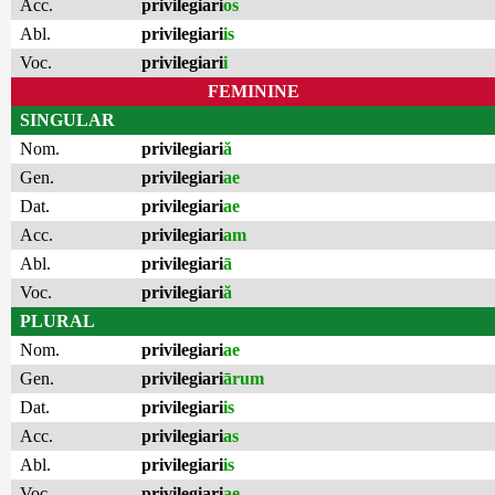
Acc.
privilegiari
os
Abl.
privilegiari
is
Voc.
privilegiari
i
FEMININE
SINGULAR
Nom.
privilegiari
ă
Gen.
privilegiari
ae
Dat.
privilegiari
ae
Acc.
privilegiari
am
Abl.
privilegiari
ā
Voc.
privilegiari
ă
PLURAL
Nom.
privilegiari
ae
Gen.
privilegiari
ārum
Dat.
privilegiari
is
Acc.
privilegiari
as
Abl.
privilegiari
is
Voc.
privilegiari
ae